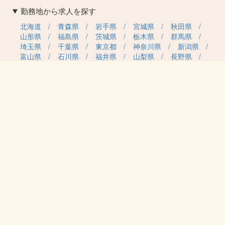
勤務地から求人を探す
北海道
青森県
岩手県
宮城県
秋田県
山形県
福島県
茨城県
栃木県
群馬県
埼玉県
千葉県
東京都
神奈川県
新潟県
富山県
石川県
福井県
山梨県
長野県
岐阜県
静岡県
愛知県
三重県
滋賀県
京都府
大阪府
兵庫県
奈良県
和歌山県
鳥取県
島根県
岡山県
広島県
山口県
徳島県
香川県
愛媛県
高知県
福岡県
佐賀県
長崎県
熊本県
大分県
宮崎県
鹿児島県
沖縄県
職種カテゴリから求人を探す
事務・管理
医療・介護・保育
雇用形態から求人を探す
正社員
契約社員
パート・アルバイト
派遣
紹介予定派遣
月給・単価から求人を探す
20万円～
30万円～
40万円～
50万円～