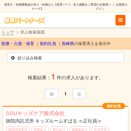
保育士・幼稚園教諭の求人・転職なら【保育パート
求人掲載をご希望の企業様へ
｜
企業様ロ
ナーズ】
グイン
トップ
求人検索画面
医療・介護・保育
契約社員
長崎県
の保育求人を表示中
絞り込み検索
1
検索結果：
件の求人があります。
1
前
次
契約社員
SOUキッズケア株式会社
病院内託児所 キッズルームすばる ≪正社員≫
病院内保育所
昇給あり
賞与あり
退職金あり
住宅手当