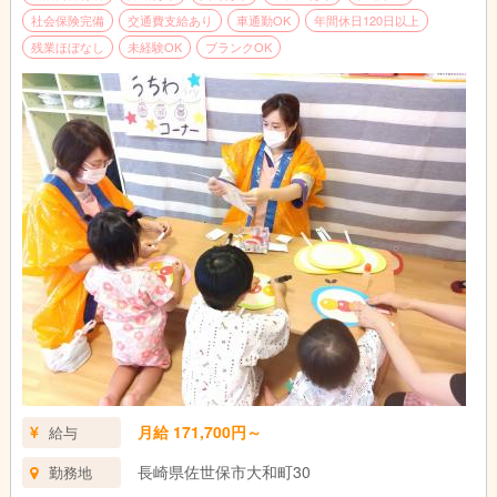
社会保険完備
交通費支給あり
車通勤OK
年間休日120日以上
残業ほぼなし
未経験OK
ブランクOK
月給 171,700円～
給与
長崎県佐世保市大和町30
勤務地