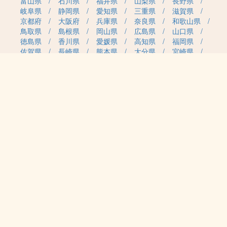
富山県
石川県
福井県
山梨県
長野県
岐阜県
静岡県
愛知県
三重県
滋賀県
京都府
大阪府
兵庫県
奈良県
和歌山県
鳥取県
島根県
岡山県
広島県
山口県
徳島県
香川県
愛媛県
高知県
福岡県
佐賀県
長崎県
熊本県
大分県
宮崎県
鹿児島県
沖縄県
職種カテゴリから求人を探す
事務・管理
医療・介護・保育
雇用形態から求人を探す
正社員
契約社員
パート・アルバイト
派遣
紹介予定派遣
月給・単価から求人を探す
20万円～
30万円～
40万円～
50万円～
60万円～
70万円～
80万円～
時給案件
日給案件
特徴から求人を探す
受動喫煙対策あり（屋内禁煙）
受動喫煙対策あり（喫煙室設置）