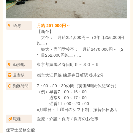
月給 251,000円～
給与
【新卒】
大卒： 月給251,000円～（2年目256,000円
以上）
短大・専門学校卒： 月給2470,000円～（2
年目252,000円以上）
【中途】
東京都練馬区春日町５－３０－５
勤務地
保育士業務の経験年数によって、規程より算
出します
都営大江戸線 練馬春日町駅 徒歩2分
最寄駅
★年間賞与6か月分
7：00～20：30の間（実働8時間休憩60分）
勤務時間
★宿舎借り上げ82,000円
（例）早番7：00～16：00
★奨学生応援手当5,000円/月
通常8：00～17：00
遅番11：00～20：00
※月曜日～土曜日のシフト制、振替休日あり
医療・介護・保育 / 保育のお仕事
職種
保育士業務全般