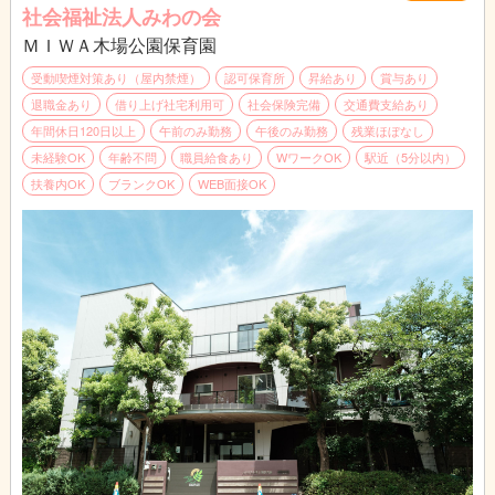
社会福祉法人みわの会
ＭＩＷＡ木場公園保育園
受動喫煙対策あり（屋内禁煙）
認可保育所
昇給あり
賞与あり
退職金あり
借り上げ社宅利用可
社会保険完備
交通費支給あり
年間休日120日以上
午前のみ勤務
午後のみ勤務
残業ほぼなし
未経験OK
年齢不問
職員給食あり
WワークOK
駅近（5分以内）
扶養内OK
ブランクOK
WEB面接OK