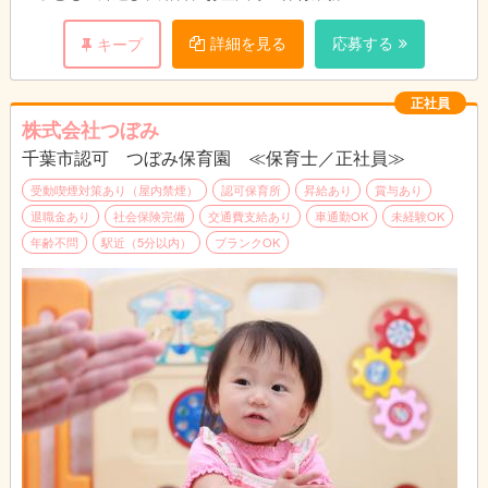
・事務作業（実施記録等）や年間イベントが少ないのも特徴！
・連絡帳や出欠確認をデジタル化して効率化を図っているため持
詳細を見る
応募する
キープ
ち帰り作業なし
「変更範囲：変更なし」
正社員
試用期間：６ヶ月（雇用条件変更なし）
株式会社つぼみ
千葉市認可 つぼみ保育園 ≪保育士／正社員≫
受動喫煙対策あり（屋内禁煙）
認可保育所
昇給あり
賞与あり
退職金あり
社会保険完備
交通費支給あり
車通勤OK
未経験OK
年齢不問
駅近（5分以内）
ブランクOK