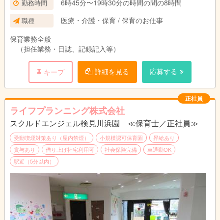
6時45分〜19時30分の時間の間の8時間
勤務時間
医療・介護・保育 / 保育のお仕事
職種
保育業務全般
（担任業務・日誌、記録記入等）
詳細を見る
応募する
キープ
正社員
ライフプランニング株式会社
スクルドエンジェル検見川浜園 ≪保育士／正社員≫
受動喫煙対策あり（屋内禁煙）
小規模認可保育園
昇給あり
賞与あり
借り上げ社宅利用可
社会保険完備
車通勤OK
駅近（5分以内）