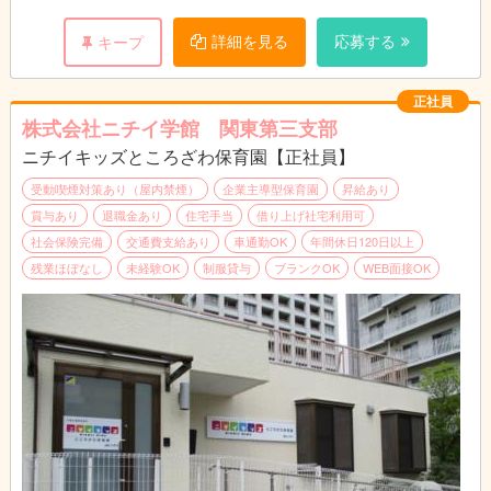
複数担任の一員として、クラスの保育をお願いいたします。
詳細を見る
応募する
キープ
不安な点などがありましたら、遠慮なくご相談下さい。
正社員
株式会社ニチイ学館 関東第三支部
ニチイキッズところざわ保育園【正社員】
受動喫煙対策あり（屋内禁煙）
企業主導型保育園
昇給あり
賞与あり
退職金あり
住宅手当
借り上げ社宅利用可
社会保険完備
交通費支給あり
車通勤OK
年間休日120日以上
残業ほぼなし
未経験OK
制服貸与
ブランクOK
WEB面接OK