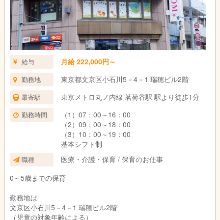
◇20～50代の幅広い年代の方が活躍
◇ブランクありの方も歓迎
◇保育士が未経験でもＯＫ
＜ニチイの3つの保育目標＞
１、すくすく育つ
月給 222,000円～
給与
健全な心と健康な身体
東京都文京区小石川5－4－1 瑞穂ビル2階
勤務地
徳育・食育・体育を通して心と身体の両面の成長を促します。
基本的な社会のルールやマナーを、集団生活の中で学びます。
東京メトロ丸ノ内線 茗荷谷駅 駅より徒歩1分
最寄駅
２，わくわく遊ぶ
（1）07：00～16：00
勤務時間
積極的に学ぶ好奇心
（2）09：00～18：00
遊びから始まるさまざまなアクティビティを通して、
（3）10：00～19：00
学ぶ好奇心を養成します。
基本シフト制
豊かな創造力と自己表現力
医療・介護・保育 / 保育のお仕事
職種
アートや音楽、遊びを通して感性を磨き、
0～5歳までの保育
創造力と自己表現力を高めます。
勤務地は
３、いきいき過ごす
文京区小石川5－4－1 瑞穂ビル2階
自ら考え行動する自発力
（児童の対象年齢による）
友だちや周囲との関わりを通して、自と他の存在を知り、