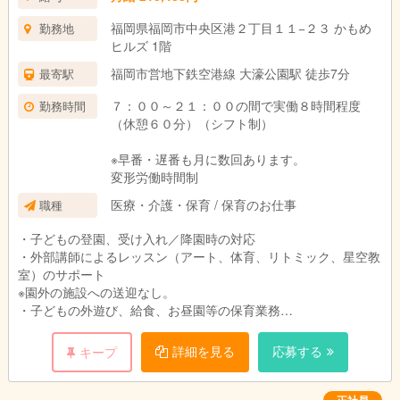
福岡県福岡市中央区港２丁目１１−２３ かもめ
勤務地
ヒルズ 1階
福岡市営地下鉄空港線 大濠公園駅 徒歩7分
最寄駅
７：００～２１：００の間で実働８時間程度
勤務時間
（休憩６０分）（シフト制）
※早番・遅番も月に数回あります。
変形労働時間制
医療・介護・保育 / 保育のお仕事
職種
・子どもの登園、受け入れ／降園時の対応
・外部講師によるレッスン（アート、体育、リトミック、星空教
室）のサポート
※園外の施設への送迎なし。
・子どもの外遊び、給食、お昼園等の保育業務
・事務作業（実施記録等）や年間イベントが少ないのも特徴！
・連絡帳や出欠確認をデジタル化して効率化を図っているため持
詳細を見る
応募する
キープ
ち帰り作業なし
「変更範囲：変更なし」