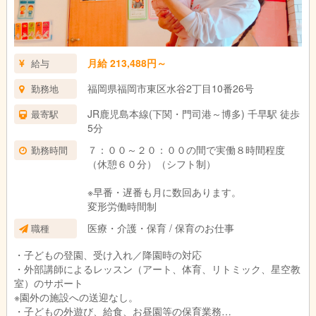
月給 213,488円～
給与
福岡県福岡市東区水谷2丁目10番26号
勤務地
JR鹿児島本線(下関・門司港～博多) 千早駅 徒歩
最寄駅
5分
７：００～２０：００の間で実働８時間程度
勤務時間
（休憩６０分）（シフト制）
※早番・遅番も月に数回あります。
変形労働時間制
医療・介護・保育 / 保育のお仕事
職種
・子どもの登園、受け入れ／降園時の対応
・外部講師によるレッスン（アート、体育、リトミック、星空教
室）のサポート
※園外の施設への送迎なし。
・子どもの外遊び、給食、お昼園等の保育業務