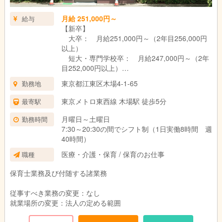
月給 251,000円～
給与
【新卒】
大卒： 月給251,000円～（2年目256,000円
以上）
短大・専門学校卒： 月給247,000円～（2年
目252,000円以上）
東京都江東区木場4-1-65
勤務地
【中途】
保育士業務の経験年数によって、規程より算
東京メトロ東西線 木場駅 徒歩5分
最寄駅
出します
月曜日～土曜日
勤務時間
★家賃借上助成金：月82,000円まで
7:30～20:30の間でシフト制（1日実働8時間 週
★奨学生応援手当：月5,000円支給
40時間）
医療・介護・保育 / 保育のお仕事
職種
保育士業務及び付随する諸業務
従事すべき業務の変更：なし
就業場所の変更：法人の定める範囲