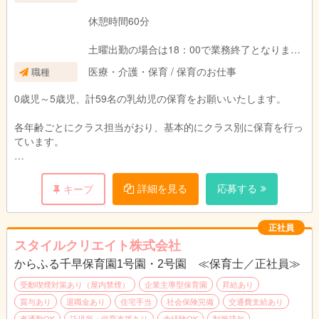
休憩時間60分
土曜出勤の場合は18：00で業務終了となりま
す。
医療・介護・保育 / 保育のお仕事
職種
（土曜出勤があった際は、必ず平日に代休があ
ります）
0歳児～5歳児、計59名の乳幼児の保育をお願いいたします。
その他、ご相談下さい。
各年齢ごとにクラス担当がおり、基本的にクラス別に保育を行っ
ています。
複数担任の一員として、クラスの保育をお願いいたします。
詳細を見る
応募する
キープ
不安な点などがありましたら、遠慮なくご相談下さい。
正社員
スタイルクリエイト株式会社
からふる千早保育園1号園・2号園 ≪保育士／正社員≫
受動喫煙対策あり（屋内禁煙）
企業主導型保育園
昇給あり
賞与あり
退職金あり
住宅手当
社会保険完備
交通費支給あり
車通勤OK
託児所・保育支援あり
未経験OK
制服貸与