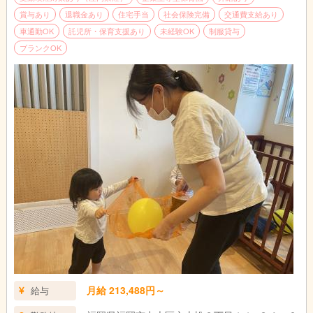
賞与あり
退職金あり
住宅手当
社会保険完備
交通費支給あり
車通勤OK
託児所・保育支援あり
未経験OK
制服貸与
ブランクOK
月給 213,488円～
給与