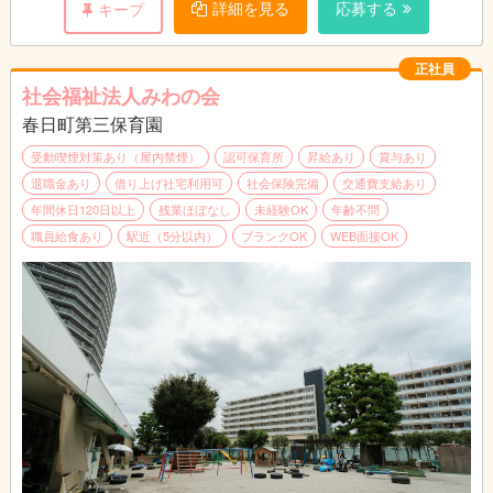
詳細を見る
応募する
キープ
正社員
社会福祉法人みわの会
春日町第三保育園
受動喫煙対策あり（屋内禁煙）
認可保育所
昇給あり
賞与あり
退職金あり
借り上げ社宅利用可
社会保険完備
交通費支給あり
年間休日120日以上
残業ほぼなし
未経験OK
年齢不問
職員給食あり
駅近（5分以内）
ブランクOK
WEB面接OK