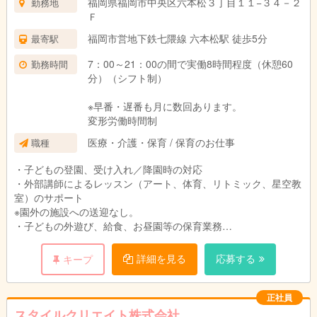
福岡県福岡市中央区六本松３丁目１１−３４－２
勤務地
Ｆ
福岡市営地下鉄七隈線 六本松駅 徒歩5分
最寄駅
7：00～21：00の間で実働8時間程度（休憩60
勤務時間
分）（シフト制）
※早番・遅番も月に数回あります。
変形労働時間制
医療・介護・保育 / 保育のお仕事
職種
・子どもの登園、受け入れ／降園時の対応
・外部講師によるレッスン（アート、体育、リトミック、星空教
室）のサポート
※園外の施設への送迎なし。
・子どもの外遊び、給食、お昼園等の保育業務
・事務作業（実施記録等）や年間イベントが少ないのも特徴！
・連絡帳や出欠確認をデジタル化して効率化を図っているため持
詳細を見る
応募する
キープ
ち帰り作業なし
「変更範囲：変更なし」
正社員
試用期間：６ヶ月（雇用条件変更なし）
スタイルクリエイト株式会社