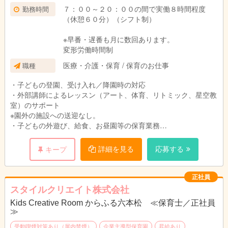
７：００～２０：００の間で実働８時間程度
勤務時間
（休憩６０分）（シフト制）
※早番・遅番も月に数回あります。
変形労働時間制
医療・介護・保育 / 保育のお仕事
職種
・子どもの登園、受け入れ／降園時の対応
・外部講師によるレッスン（アート、体育、リトミック、星空教
室）のサポート
※園外の施設への送迎なし。
・子どもの外遊び、給食、お昼園等の保育業務
・事務作業（実施記録等）や年間イベントが少ないのも特徴！
・連絡帳や出欠確認をデジタル化して効率化を図っているため持
詳細を見る
応募する
キープ
ち帰り作業なし
「変更範囲：変更なし」
正社員
試用期間：６ヶ月（雇用条件変更なし）
スタイルクリエイト株式会社
Kids Creative Room からふる六本松 ≪保育士／正社員
≫
受動喫煙対策あり（屋内禁煙）
企業主導型保育園
昇給あり