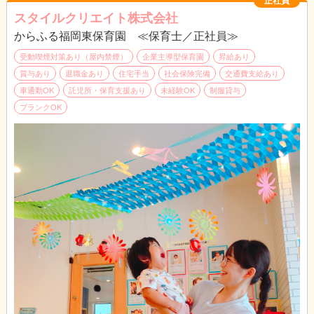
正社員
試用期間：６ヶ月（雇用条件変更なし）
スタイルクリエイト株式会社
からふる福岡東保育園 ≪保育士／正社員≫
受動喫煙対策あり（屋内禁煙）
企業主導型保育園
昇給あり
賞与あり
退職金あり
住宅手当
社会保険完備
交通費支給あり
車通勤OK
託児所・保育支援あり
未経験OK
制服貸与
ブランクOK