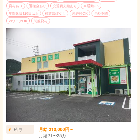
賞与あり
退職金あり
交通費支給あり
車通勤OK
年間休日120日以上
残業ほぼなし
未経験OK
年齢不問
WワークOK
制服貸与
月給 210,000円～
給与
月給21〜25万