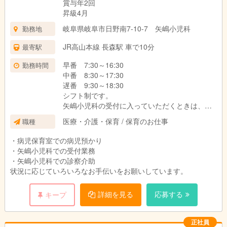
賞与年2回
昇級4月
岐阜県岐阜市日野南7-10-7 矢嶋小児科
勤務地
JR高山本線 長森駅 車で10分
最寄駅
早番 7:30～16:30
勤務時間
中番 8:30～17:30
遅番 9:30～18:30
シフト制です。
矢嶋小児科の受付に入っていただくときは、
8：30〜12：30 と 15：00〜19：00 となりま
医療・介護・保育 / 保育のお仕事
職種
す。
・病児保育室での病児預かり
・矢嶋小児科での受付業務
・矢嶋小児科での診察介助
状況に応じていろいろなお手伝いをお願いしています。
詳細を見る
応募する
キープ
正社員