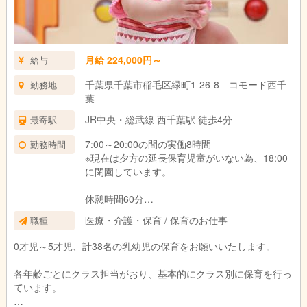
月給 224,000円～
給与
千葉県千葉市稲毛区緑町1-26-8 コモード西千
勤務地
葉
JR中央・総武線 西千葉駅 徒歩4分
最寄駅
7:00～20:00の間の実働8時間
勤務時間
※現在は夕方の延長保育児童がいない為、18:00
に閉園しています。
休憩時間60分
医療・介護・保育 / 保育のお仕事
職種
土曜出勤の場合は18：00で業務終了となりま
す。
0才児～5才児、計38名の乳幼児の保育をお願いいたします。
（土曜出勤があった際は、必ず平日に代休があ
ります）
各年齢ごとにクラス担当がおり、基本的にクラス別に保育を行っ
ています。
その他、ご相談下さい。