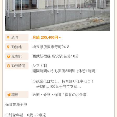
月給 205,400円～
給与
埼玉県所沢市寿町24-2
勤務地
西武新宿線 所沢駅 徒歩10分
最寄駅
シフト制
勤務時間
開園時間のうち実働8時間（休憩1時間）
◇残業ほぼなし、持ち帰り仕事ゼロ！
※残業は100％手当て支給
医療・介護・保育 / 保育のお仕事
職種
◇希望休はできるかぎり対応
有給休暇の取得しやすい安心して働ける職場
保育業務全般
を目指しています
◇対象年齢 0歳～2歳児