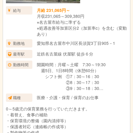
月給 231,065円～
給与
月収231,065～309,380円
※名古屋市給与に準ずる
※処遇改善等加算区分2（加算率c）を含む（変動
あり）
愛知県名古屋市中川区長須賀3丁目905－1
勤務地
近鉄名古屋線 伏屋駅 徒歩６分
最寄駅
開園時間：月曜～土曜 7:30～19:30
勤務時間
週5日、1日8時間（休憩60分）
シフト例 ①7：30～16：30
②8：30～17：30
③9：30～18：30
④10：30～19：30
医療・介護・保育 / 保育のお仕事
職種
0～5歳児の保育業務を行っていただきます。
・着替え、食事の補助
・保育環境の整備（園内清掃等）
・保護者対応（連絡帳の作成等）
・製作物等の作成