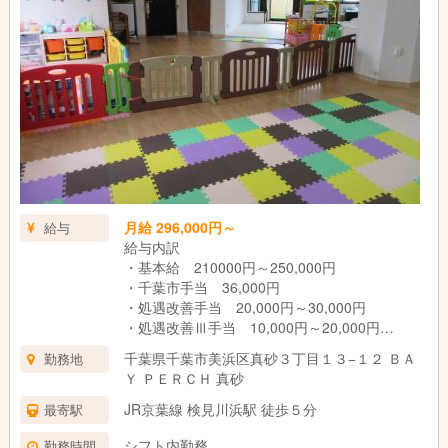
月給 296,000円～
給与
給与内訳
・基本給 210000円～250,000円
・千葉市手当 36,000円
・処遇改善手当 20,000円～30,000円
・処遇改善Ⅲ手当 10,000円～20,000円
千葉県千葉市美浜区真砂３丁目１３−１２ ＢＡ
勤務地
昇給年1回
Ｙ ＰＥＲＣＨ 真砂
賞与年2回
交通費別途支給
JR京葉線 検見川浜駅 徒歩５分
最寄駅
※固定残業なし
シフト内勤務
勤務時間
※試用期間3ヶ月（給与変更なし）