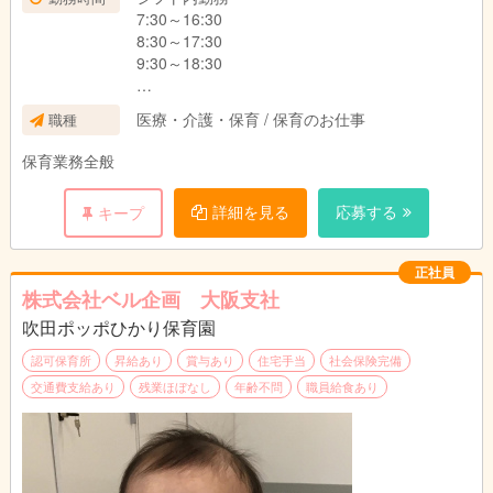
7:30～16:30
8:30～17:30
9:30～18:30
休憩60分
医療・介護・保育 / 保育のお仕事
職種
保育業務全般
詳細を見る
応募する
キープ
正社員
株式会社ベル企画 大阪支社
吹田ポッポひかり保育園
認可保育所
昇給あり
賞与あり
住宅手当
社会保険完備
交通費支給あり
残業ほぼなし
年齢不問
職員給食あり