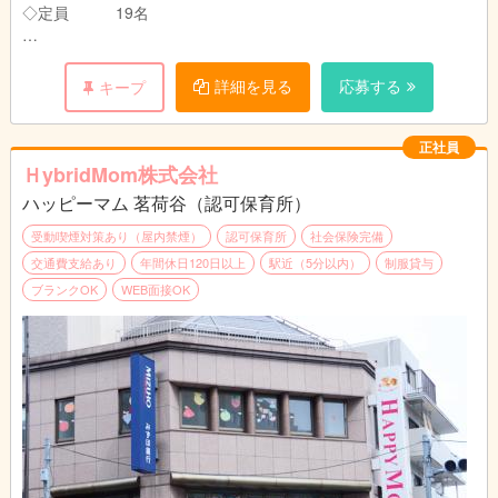
◇定員 19名
【開園時間】
月～土 8：00～19：00
子どもたちの年齢や成長に応じた保育業務全般を行っていただき
ます。
詳細を見る
応募する
キープ
休園日：日曜・祝日
・着替え、食事補助
・保育環境の整備（主活動の準備、清掃など）
・保護者対応（連絡帳の作成など）
正社員
・帳票作成（日誌、行事計画など）
ＨybridMom株式会社
ハッピーマム 茗荷谷（認可保育所）
保育記録などはICTシステムを導入しており業務効率化を図って
います。
受動喫煙対策あり（屋内禁煙）
認可保育所
社会保険完備
交通費支給あり
年間休日120日以上
駅近（5分以内）
制服貸与
先輩保育士が丁寧にサポートしますので、安心してスタートでき
ブランクOK
WEB面接OK
ます。
また、内部・外部の研修に参加する機会もあり、保育士としてス
キルアップやキャリアアップを目指せます。
みなさんが活躍できる職場環境づくりに力を入れています。
【必須資格】
◆保育士