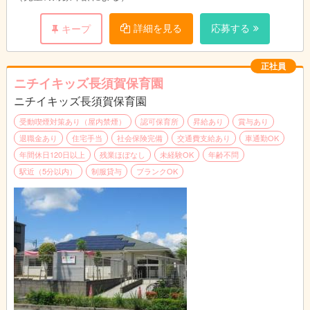
自ら考え、行動することを学びます。
詳細を見る
応募する
キープ
地域で育む思いやりと広い視野
地域社会との交流を通して、協調性を身につけ、
周りの人の気持ちを理解しいたわることを学びます。
正社員
ニチイキッズ長須賀保育園
ニチイキッズ長須賀保育園
受動喫煙対策あり（屋内禁煙）
認可保育所
昇給あり
賞与あり
退職金あり
住宅手当
社会保険完備
交通費支給あり
車通勤OK
年間休日120日以上
残業ほぼなし
未経験OK
年齢不問
駅近（5分以内）
制服貸与
ブランクOK