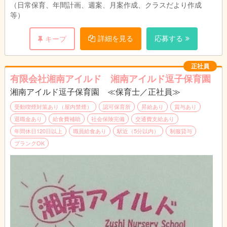
（日常保育、年間計画、週案、月案作成、クラスだより作成
等）
詳細を見る
応募する
キープ
正社員
有限会社湘南アイルド 湘南アイルド逗子保育園
湘南アイルド逗子保育園 ≪保育士／正社員≫
受動喫煙対策あり（屋内禁煙）
認可保育所
昇給あり
賞与あり
退職金あり
給食費補助
社会保険完備
交通費支給あり
年間休日120日以上
職員給食あり
駅近（5分以内）
制服貸与
ブランクOK