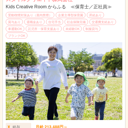
Kids Creative Room からふる ≪保育士／正社員≫
受動喫煙対策あり（屋内禁煙）
企業主導型保育園
昇給あり
賞与あり
退職金あり
住宅手当
社会保険完備
交通費支給あり
車通勤OK
託児所・保育支援あり
未経験OK
制服貸与
ブランクOK
月給 213,488円～
給与