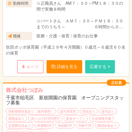
☆正職員さん AM７：３０～PM１８：３０の
勤務時間
間で実働８時間
☆パートさん ＡＭ７：３０～ＰＭ１８：３０
までのうち５～ ６時間からＯＫ
☆週３～４日からＯＫ
医療・介護・保育 / 保育のお仕事
職種
吹田ポッポ保育園（平成２９年４月開園）０歳児～６歳児６０名
の保育
詳細を見る
応募する
キープ
正社員
株式会社つぼみ
千葉市稲毛区 新規開園の保育園 オープニングスタッ
フ募集
受動喫煙対策あり（屋内禁煙）
認可保育所
昇給あり
賞与あり
退職金あり
借り上げ社宅利用可
新規オープン
社会保険完備
交通費支給あり
車通勤OK
未経験OK
年齢不問
職員給食あり