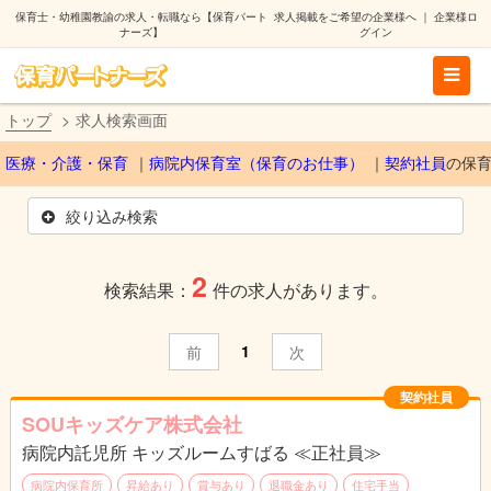
保育士・幼稚園教諭の求人・転職なら【保育パート
求人掲載をご希望の企業様へ
｜
企業様ロ
ナーズ】
グイン
トップ
求人検索画面
医療・介護・保育
病院内保育室（保育のお仕事）
契約社員
の保
絞り込み検索
2
検索結果：
件の求人があります。
1
前
次
契約社員
SOUキッズケア株式会社
病院内託児所 キッズルームすばる ≪正社員≫
病院内保育所
昇給あり
賞与あり
退職金あり
住宅手当