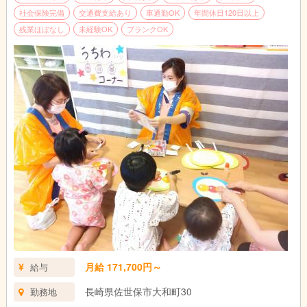
社会保険完備
交通費支給あり
車通勤OK
年間休日120日以上
残業ほぼなし
未経験OK
ブランクOK
月給 171,700円～
給与
長崎県佐世保市大和町30
勤務地