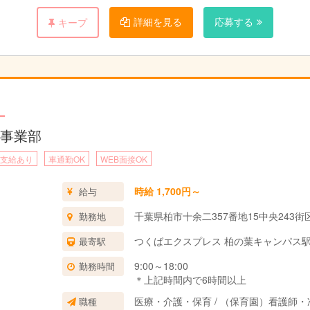
詳細を見る
応募する
キープ
般をお任せします。
、
帰OK。
ー
事業部
支給あり
車通勤OK
WEB面接OK
時給 1,700円～
給与
千葉県柏市十余二357番地15中央243街
勤務地
つくばエクスプレス 柏の葉キャンパス駅
最寄駅
9:00～18:00
勤務時間
＊上記時間内で6時間以上
医療・介護・保育 / （保育園）看護師
職種