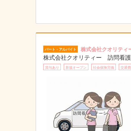
バイタルチェックや
リハビリ、日常生活のサポートなど看護業務全
利用者様のご自宅にそれぞれ訪問するので
業務と合わせてゆっくり日常会話も楽しんだり
一人一人にしっかり向き合う事ができます。
自宅から訪問先まで、社用車でそのまま直行直
会社への出社は1週間に1回です!
株式会社クオリティ
パート・アルバイト
★訪問エリア
柏市、流山市、野田市、我孫子市、松戸市
株式会社クオリティー 訪問看護
賞与あり
新規オープン
社会保険完備
交通費