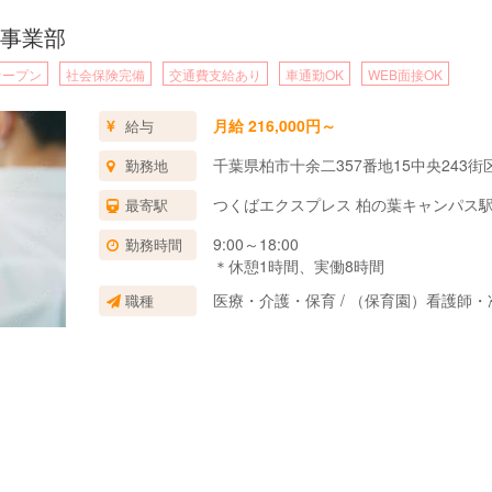
事業部
オープン
社会保険完備
交通費支給あり
車通勤OK
WEB面接OK
月給 216,000円～
給与
千葉県柏市十余二357番地15中央243街
勤務地
つくばエクスプレス 柏の葉キャンパス駅
最寄駅
9:00～18:00
勤務時間
＊休憩1時間、実働8時間
医療・介護・保育 / （保育園）看護師
職種