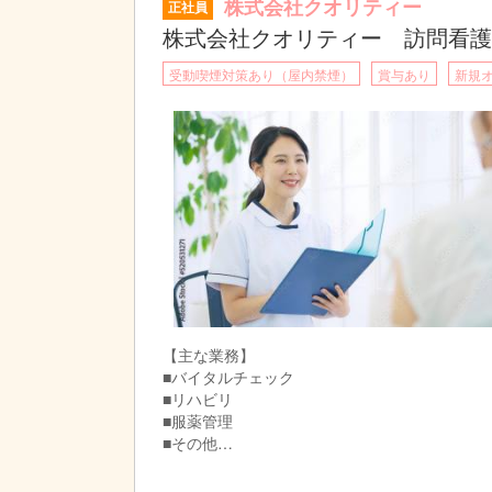
株式会社クオリティー
正社員
株式会社クオリティー 訪問看護
受動喫煙対策あり（屋内禁煙）
賞与あり
新規
【主な業務】
■バイタルチェック
■リハビリ
■服薬管理
■その他
精神科に特化した訪問看護で、