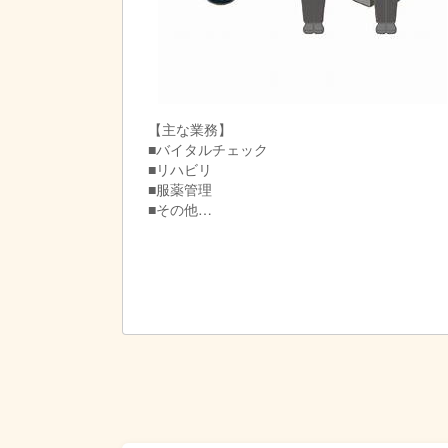
【主な業務】
■バイタルチェック
■リハビリ
■服薬管理
■その他
精神科に特化した訪問看護で、
バイタルチェックや
リハビリ、日常生活のサポートなど看護業務全
利用者様のご自宅にそれぞれ訪問するので
業務と合わせてゆっくり日常会話も楽しんだり
一人一人にしっかり向き合う事ができます。
自宅から訪問先まで、社用車でそのまま直行直
★訪問エリア