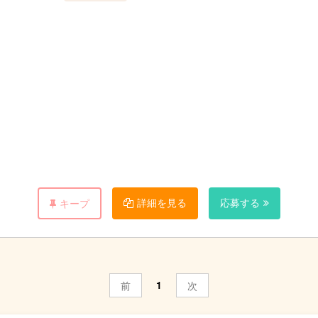
詳細を見る
応募する
キープ
般をお任せします。
、
帰OK。
1
前
次