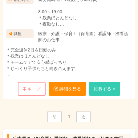
8:00～19:00
＊残業ほとんどなし
＊夜勤なし
＊オンコールなし
医療・介護・保育 / （保育園）看護師・准看護
職種
＊火曜～金：実働7.5h、土曜：実働8h
師のお仕事
＊祝日、長期休暇の火曜～金曜：実働8h＋30分
の残業あり
＊完全週休2日＆日勤のみ
＊残業はほとんどなし
＊チームケアで安心感ばっちり
＊じっくり子供たちと向き合えます
【定員5名の児童デイサービス♪】
詳細を見る
応募する
キープ
「児童デイサービス LAMP」は、
重症心身障がい児のための
児童発達支援・放課後等デイサービスです。
1
前
次
西宮市や神戸市東灘区にお住いの
子どもたちが利用しています。
▼具体的な仕事内容