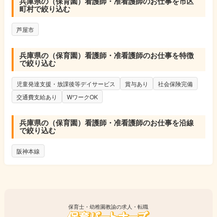
兵庫県の（保育園）看護師・准看護師のお仕事を市区
・バイタルチェック
町村で絞り込む
・経管栄養
・喀痰吸引
芦屋市
・導尿
・送迎時の付き添いや
保護者様への申し送り
兵庫県の（保育園）看護師・准看護師のお仕事を特徴
で絞り込む
・保育・療育 など
児童福祉に関する知識や経験が
児童発達支援・放課後等デイサービス
賞与あり
社会保険完備
ない方もご応募OK！
交通費支給あり
WワークOK
小児病棟の看護師経験がある方なら
歓迎しています♪
兵庫県の（保育園）看護師・准看護師のお仕事を沿線
で絞り込む
阪神本線
保育士・幼稚園教諭の求人・転職