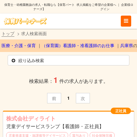
保育士・幼稚園教諭の求人・転職なら【保育パート
求人掲載をご希望の企業様へ
｜
企業様ロ
ナーズ】
グイン
トップ
求人検索画面
医療・介護・保育
（保育園）看護師・准看護師のお仕事
兵庫県
絞り込み検索
1
検索結果：
件の求人があります。
1
前
次
正社員
株式会社ディライト
児童デイサービスランプ【看護師・正社員】
児童発達支援・放課後等デイサービス
賞与あり
社会保険完備