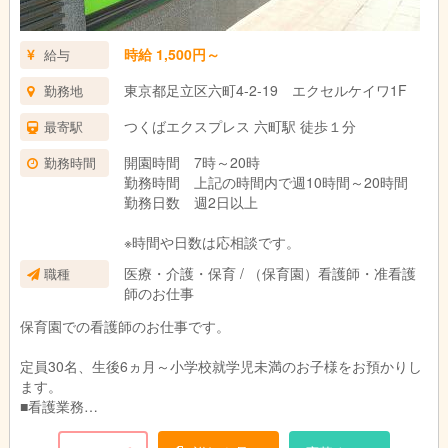
時給 1,500円～
給与
東京都足立区六町4-2-19 エクセルケイワ1F
勤務地
つくばエクスプレス 六町駅 徒歩１分
最寄駅
開園時間 7時～20時
勤務時間
勤務時間 上記の時間内で週10時間～20時間
勤務日数 週2日以上
※時間や日数は応相談です。
医療・介護・保育 / （保育園）看護師・准看護
職種
師のお仕事
保育園での看護師のお仕事です。
定員30名、生後6ヵ月～小学校就学児未満のお子様をお預かりし
ます。
■看護業務
・お子様の健康管理や衛生管理
・怪我の応急処置や体調不良児の対応