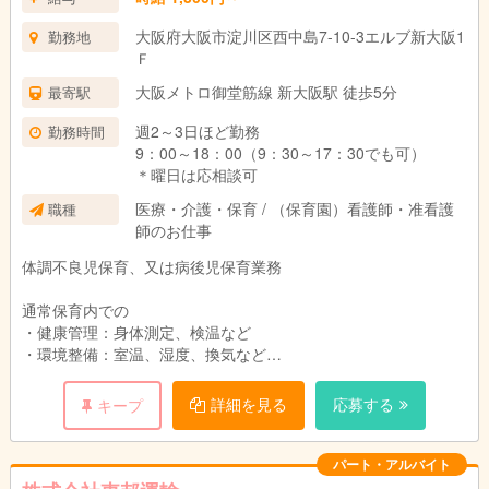
大阪府大阪市淀川区西中島7-10-3エルブ新大阪1
勤務地
Ｆ
大阪メトロ御堂筋線 新大阪駅 徒歩5分
最寄駅
週2～3日ほど勤務
勤務時間
9：00～18：00（9：30～17：30でも可）
＊曜日は応相談可
医療・介護・保育 / （保育園）看護師・准看護
職種
師のお仕事
体調不良児保育、又は病後児保育業務
通常保育内での
・健康管理：身体測定、検温など
・環境整備：室温、湿度、換気など
・お子さんの生活の様子(遊び、食事、睡眠など）の
見守りもお願いします。
詳細を見る
応募する
キープ
パート・アルバイト