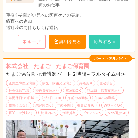
師のお仕事
重症心身障がい児への医療ケアの実施。
療育への参加
送迎時の同伴もしくは運転
詳細を見る
応募する
キープ
パート・アルバイト
株式会社 たまご たまご保育園
たまご保育園 ≪看護師パート２時間～フルタイム可≫
企業主導型保育園
病児・病後児保育所
昇給あり
住宅手当
社会保険完備
交通費支給あり
車通勤OK
託児所・保育支援あり
年間休日120日以上
週1日～OK
午前のみ勤務
午後のみ勤務
残業ほぼなし
未経験OK
年齢不問
職員給食あり
WワークOK
駅近（5分以内）
扶養内OK
制服貸与
ブランクOK
WEB面接OK