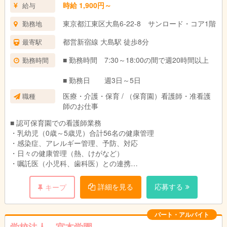
時給 1,900円～
給与
東京都江東区大島6-22-8 サンロード・コア1階
勤務地
都営新宿線 大島駅 徒歩8分
最寄駅
■ 勤務時間 7:30～18:00の間で週20時間以上
勤務時間
■ 勤務日 週3日～5日
医療・介護・保育 / （保育園）看護師・准看護
職種
師のお仕事
■ 認可保育園での看護師業務
・乳幼児（0歳～5歳児）合計56名の健康管理
・感染症、アレルギー管理、予防、対応
・日々の健康管理（熱、けがなど）
・嘱託医（小児科、歯科医）との連携
・緊急時の保育補助
・保護者との健康に関する指導等コミュニケーション
詳細を見る
応募する
キープ
パート・アルバイト