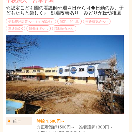
学校法人 宮本学園
☆認定こども園の看護師☆週４日から可◆日勤のみ、子
どもたちと楽しく♪ 処遇改善あり みどりが丘幼稚園
受動喫煙対策あり（屋内禁煙）
認定こども園
交通費支給あり
車通勤OK
残業ほぼなし
職員給食あり
時給 1,500円～
給与
☆正看護師1500円～ 准看護師1300円～