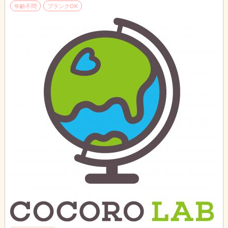
★訪問エリア
年齢不問
ブランクOK
柏市、流山市、野田市、我孫子市、松戸市