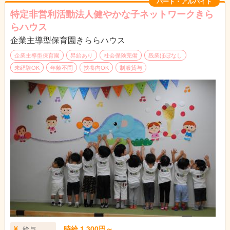
パート・アルバイト
特定非営利活動法人健やかな子ネットワークきら
らハウス
企業主導型保育園きららハウス
企業主導型保育園
昇給あり
社会保険完備
残業ほぼなし
未経験OK
年齢不問
扶養内OK
制服貸与
時給 1,300円～
給与