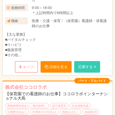
9:00～18:00
勤務時間
＊上記時間内で6時間以上
医療・介護・保育 / （保育園）看護師・准看護
職種
師のお仕事
【主な業務】
■バイタルチェック
■リハビリ
■服薬管理
■その他
精神科に特化した訪問看護で、
詳細を見る
応募する
キープ
バイタルチェックや
リハビリ、日常生活のサポートなど看護業務全般をお任せしま
す。
パート・アルバイト
利用者様のご自宅にそれぞれ訪問するので
株式会社ココロラボ
業務と合わせてゆっくり日常会話も楽しんだり、
【保育園での看護師のお仕事】ココロラボインターナシ
一人一人にしっかり向き合う事ができます。
ョナル大島
自宅から訪問先まで、社用車でそのまま直行直帰OK。
受動喫煙対策あり（屋内禁煙）
認可保育所
社会保険完備
交通費支給あり
年間休日120日以上
残業ほぼなし
未経験OK