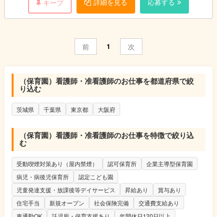
詳細を見る
応募する
キープ
・保健衛生アドバイス 等
■保育補助業務
■その他園運営に関わる附帯業務
1
前
次
※保育園では子どものケガや体調不良が極力発生しない
ようにする必要があります。
よって普段は看護業務より保育補助業務が中心となります。
保育補助をしながら子ども達の体調などに気を配り、
（保育園）看護師・准看護師のお仕事を都道府県で絞
有事の際に対応いただきます。
り込む
茨城県
千葉県
東京都
大阪府
（保育園）看護師・准看護師のお仕事を特徴で絞り込
む
受動喫煙対策あり（屋内禁煙）
認可保育所
企業主導型保育園
病児・病後児保育所
認定こども園
児童発達支援・放課後等デイサービス
昇給あり
賞与あり
住宅手当
新規オープン
社会保険完備
交通費支給あり
車通勤OK
託児所・保育支援あり
年間休日120日以上