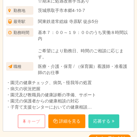
☆期末に処遇改善手当あり
茨城県取手市本郷4-10-7
勤務地
関東鉄道常総線 寺原駅 徒歩5分
最寄駅
基本７：００～１９：００のうち実働８時間以
勤務時間
内
ご希望により勤務日、時間のご相談に応じま
す。
医療・介護・保育 / （保育園）看護師・准看護
職種
師のお仕事
・園児の健康チェック、病気・怪我等の処置
・病欠の状況把握
・園児及び教職員の健康診断の準備、サポート
・園児の保護者からの健康相談の対応
・子育て支援センターにおいての健康相談
・乳幼児の保育（0歳児クラス）
・その他必要な業務
詳細を見る
応募する
キープ