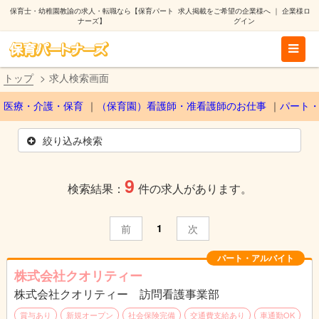
保育士・幼稚園教諭の求人・転職なら【保育パート
求人掲載をご希望の企業様へ
｜
企業様ロ
ナーズ】
グイン
トップ
求人検索画面
医療・介護・保育
（保育園）看護師・准看護師のお仕事
パート
絞り込み検索
9
検索結果：
件の求人があります。
1
前
次
パート・アルバイト
株式会社クオリティー
株式会社クオリティー 訪問看護事業部
賞与あり
新規オープン
社会保険完備
交通費支給あり
車通勤OK