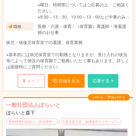
※曜日、時間帯についてはご応募の上、ご相談く
ださい。
※9:30～13：30、10:00～13：00など中番のみの
ご希望は不可となります。
医療・介護・保育 / （保育園）看護師・准看護
職種
師のお仕事
病児・病後児保育室での看護、保育業務
※基本的には病児保育室での勤務となりますが、受け入れの状況
等によって併設の保育園でご勤務いただく事もあります。詳しく
は面接時にご質問ください。
詳細を見る
応募する
キープ
パート・アルバイト
一般社団法人ぽらいと
ぽらいと森下
受動喫煙対策あり（屋内禁煙）
児童発達支援・放課後等デイサービス