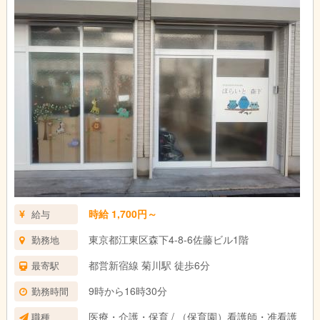
時給 1,700円～
給与
東京都江東区森下4-8-6佐藤ビル1階
勤務地
都営新宿線 菊川駅 徒歩6分
最寄駅
9時から16時30分
勤務時間
医療・介護・保育 / （保育園）看護師・准看護
職種