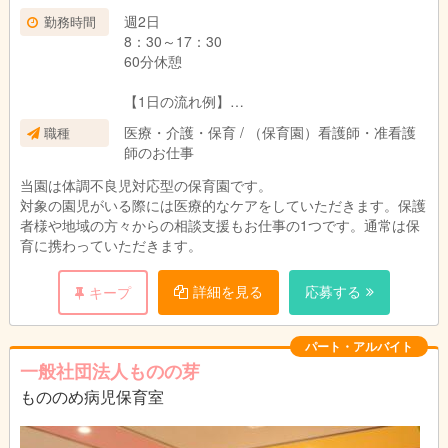
週2日
勤務時間
8：30～17：30
60分休憩
【1日の流れ例】
08：30～ 出勤
医療・介護・保育 / （保育園）看護師・准看護
職種
登園対応、視診、検温、病状聞き取
師のお仕事
り
09：30～ 水分補給補助、遊び
当園は体調不良児対応型の保育園です。
11：00～ 食事介助
対象の園児がいる際には医療的なケアをしていただきます。保護
11：30～ 午睡チェック、連絡帳入力
者様や地域の方々からの相談支援もお仕事の1つです。通常は保
12：00～ お昼休憩
育に携わっていただきます。
15：00～ 午後のおやつ
16：00～ 降園対応、病状お伝え、看護アドバ
詳細を見る
応募する
キープ
イス
17：30 退勤
※体調不良児の有無によって内容は変わります。
パート・アルバイト
一般社団法人ものの芽
もののめ病児保育室