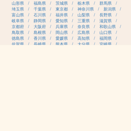
山形県
福島県
茨城県
栃木県
群馬県
埼玉県
千葉県
東京都
神奈川県
新潟県
富山県
石川県
福井県
山梨県
長野県
岐阜県
静岡県
愛知県
三重県
滋賀県
京都府
大阪府
兵庫県
奈良県
和歌山県
鳥取県
島根県
岡山県
広島県
山口県
徳島県
香川県
愛媛県
高知県
福岡県
佐賀県
長崎県
熊本県
大分県
宮崎県
鹿児島県
沖縄県
職種カテゴリから求人を探す
事務・管理
医療・介護・保育
雇用形態から求人を探す
正社員
契約社員
パート・アルバイト
派遣
紹介予定派遣
月給・単価から求人を探す
20万円～
30万円～
40万円～
50万円～
60万円～
70万円～
80万円～
時給案件
日給案件
特徴から求人を探す