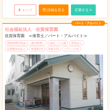
※試用期間あり（３ヶ月）
詳細を見る
応募する
キープ
パート・アルバイト
社会福祉法人 佐賀保育園
佐賀保育園 ≪保育士／パート・アルバイト≫
受動喫煙対策あり（屋内禁煙）
認定こども園
昇給あり
交通費支給あり
車通勤OK
年齢不問
ブランクOK