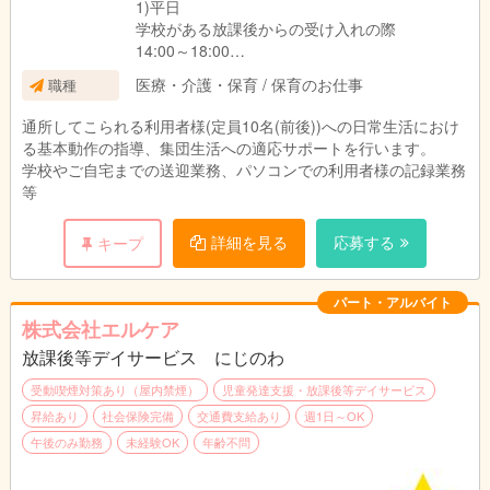
1)平日
学校がある放課後からの受け入れの際
14:00～18:00
2)休業日
医療・介護・保育 / 保育のお仕事
職種
学校がお休みの土曜日、長期休暇(春、夏、冬休
み等)代休や臨時休校等
通所してこられる利用者様(定員10名(前後))への日常生活におけ
9:30～17:30
る基本動作の指導、集団生活への適応サポートを行います。
学校やご自宅までの送迎業務、パソコンでの利用者様の記録業務
等
詳細を見る
応募する
キープ
パート・アルバイト
株式会社エルケア
放課後等デイサービス にじのわ
受動喫煙対策あり（屋内禁煙）
児童発達支援・放課後等デイサービス
昇給あり
社会保険完備
交通費支給あり
週1日～OK
午後のみ勤務
未経験OK
年齢不問