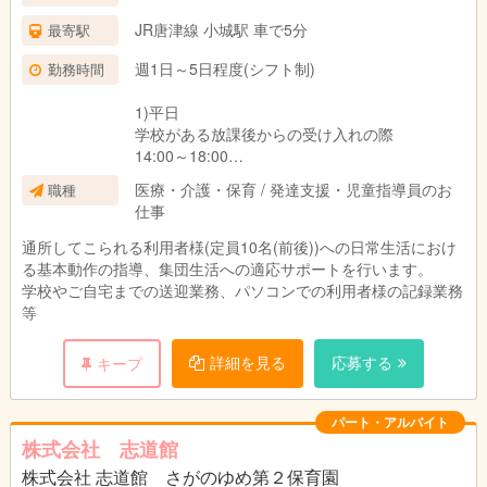
JR唐津線 小城駅 車で5分
最寄駅
週1日～5日程度(シフト制)
勤務時間
1)平日
学校がある放課後からの受け入れの際
14:00～18:00
2)休業日
医療・介護・保育 / 発達支援・児童指導員のお
職種
学校がお休みの土曜日、長期休暇(春、夏、冬休
仕事
み等)代休や臨時休校等
9:30～17:30
通所してこられる利用者様(定員10名(前後))への日常生活におけ
る基本動作の指導、集団生活への適応サポートを行います。
学校やご自宅までの送迎業務、パソコンでの利用者様の記録業務
等
詳細を見る
応募する
キープ
パート・アルバイト
株式会社 志道館
株式会社 志道館 さがのゆめ第２保育園