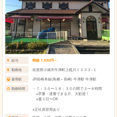
時給 1,030円～
給与
佐賀県小城市牛津町上砥川１２３３−１
勤務地
JR長崎本線(鳥栖～長崎) 牛津駅 牛津駅
最寄駅
・７：３０〜１８：３０の間で３〜８時間
勤務時間
※早番・遅番できる方、大歓迎！
※週２日〜OK
※正社員登用あり