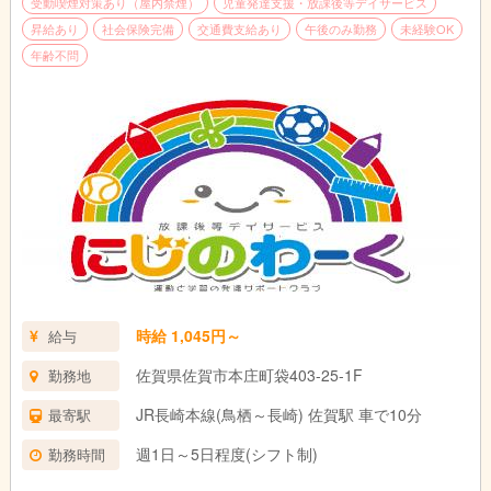
受動喫煙対策あり（屋内禁煙）
児童発達支援・放課後等デイサービス
昇給あり
社会保険完備
交通費支給あり
午後のみ勤務
未経験OK
年齢不問
時給 1,045円～
給与
佐賀県佐賀市本庄町袋403-25-1F
勤務地
JR長崎本線(鳥栖～長崎) 佐賀駅 車で10分
最寄駅
週1日～5日程度(シフト制)
勤務時間