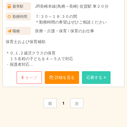
JR長崎本線(鳥栖～長崎) 佐賀駅 車２０分
最寄駅
７:３０～１８:３０の間
勤務時間
＊勤務時間の希望はぜひご相談ください
医療・介護・保育 / 保育のお仕事
職種
保育士および保育補助
＊０,１,２歳児クラスの保育
１５名程の子どもを４～５人で対応
・保護者対応
・子ども達の健康管理、水分補給
・昼食やおやつの提供
詳細を見る
応募する
キープ
・お昼寝や遊びの見守り
・排泄や着替えの介助など
1
前
次