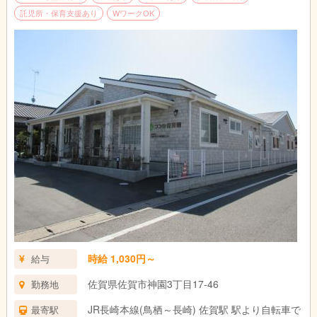
託児所・保育支援あり
WワークOK
時給 1,030円～
給与
佐賀県佐賀市神園3丁目17-46
勤務地
JR長崎本線(鳥栖～長崎) 佐賀駅 駅より自転車で
最寄駅