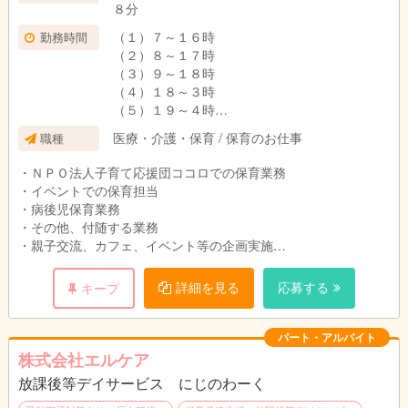
８分
（１）７～１６時
勤務時間
（２）８～１７時
（３）９～１８時
（４）１８～３時
（５）１９～４時
※上記時間帯の中で応相談
医療・介護・保育 / 保育のお仕事
職種
曜日・時間帯などはお気軽にご相談ください
・ＮＰＯ法人子育て応援団ココロでの保育業務
・イベントでの保育担当
・病後児保育業務
・その他、付随する業務
・親子交流、カフェ、イベント等の企画実施
・地域交流サロン担当時には関わる
※雇用期間：希望者は１年契約での契約更新可能：準正職員
詳細を見る
応募する
キープ
（法人の目標や成果に尽力していることを条件とする）
パート・アルバイト
株式会社エルケア
放課後等デイサービス にじのわーく