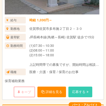
時給 1,030円～
給与
佐賀県佐賀市多布施２丁目２－３０
勤務地
JR長崎本線(鳥栖～長崎) 佐賀駅 徒歩で15分
最寄駅
(1)07:30～10:30
勤務時間
(2)08:00～11:00
(2)15:00～18:00
上記時間帯での募集ですが、開始時間は相談可
能なので、お気軽にご相談ください。
医療・介護・保育 / 保育のお仕事
職種
学校行事等への参加などご家庭の都合に配慮い
保育補助業務
たしますので、子育て中の方でも働きやすい職
場環境を作っています。
詳細を見る
応募する
キープ
パート・アルバイト