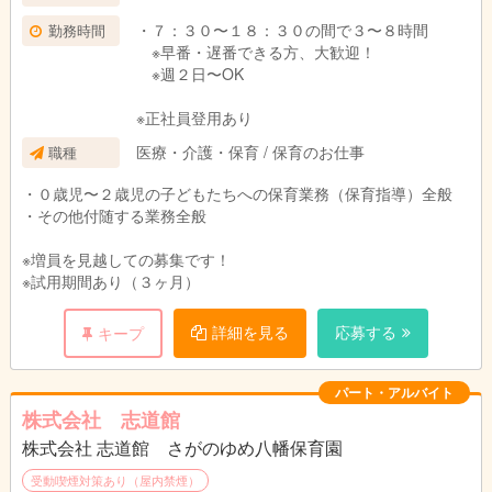
・７：３０〜１８：３０の間で３〜８時間
勤務時間
※早番・遅番できる方、大歓迎！
※週２日〜OK
※正社員登用あり
医療・介護・保育 / 保育のお仕事
職種
・０歳児〜２歳児の子どもたちへの保育業務（保育指導）全般
・その他付随する業務全般
※増員を見越しての募集です！
※試用期間あり（３ヶ月）
詳細を見る
応募する
キープ
パート・アルバイト
株式会社 志道館
株式会社 志道館 さがのゆめ八幡保育園
受動喫煙対策あり（屋内禁煙）