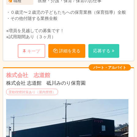
医療・介護・保育 / 保育のお仕事
職種
・０歳児〜２歳児の子どもたちへの保育業務（保育指導）全般
・その他付随する業務全般
※増員を見越しての募集です！
※試用期間あり（３ヶ月）
詳細を見る
応募する
キープ
パート・アルバイト
株式会社 志道館
株式会社 志道館 砥川みのり保育園
受動喫煙対策あり（屋内禁煙）