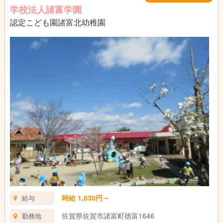
学校法人諸富学園
認定こども園諸富北幼稚園
時給 1,030円～
給与
佐賀県佐賀市諸富町徳富1646
勤務地