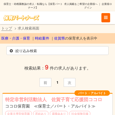
保育士・幼稚園教諭の求人・転職なら【保育パート
求人掲載をご希望の企業様へ
｜
企業様ロ
ナーズ】
グイン
トップ
求人検索画面
医療・介護・保育
時給案件
佐賀県
の保育求人を表示中
絞り込み検索
9
検索結果：
件の求人があります。
1
前
次
パート・アルバイト
特定非営利活動法人 佐賀子育て応援団ココロ
ココロ保育園 ≪保育士／パート・アルバイト≫
企業主導型保育園
昇給あり
退職金あり
社会保険完備