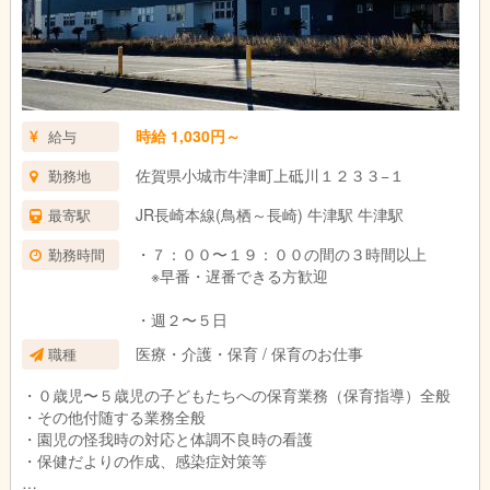
時給 1,030円～
給与
佐賀県小城市牛津町上砥川１２３３−１
勤務地
JR長崎本線(鳥栖～長崎) 牛津駅 牛津駅
最寄駅
・７：００〜１９：００の間の３時間以上
勤務時間
※早番・遅番できる方歓迎
・週２〜５日
医療・介護・保育 / 保育のお仕事
職種
・０歳児〜５歳児の子どもたちへの保育業務（保育指導）全般
・その他付随する業務全般
・園児の怪我時の対応と体調不良時の看護
・保健だよりの作成、感染症対策等