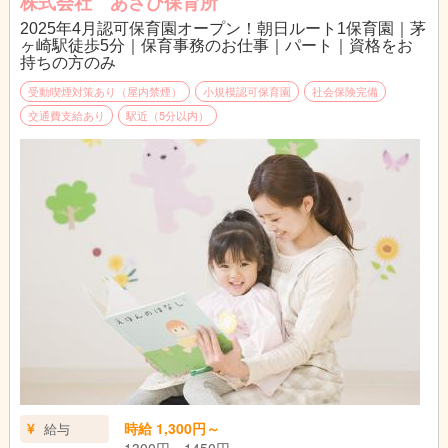
株式会社 あさひ保育所
2025年4月認可保育園オープン！朝日ルート1保育園｜茅
ヶ崎駅徒歩5分｜保育事務のお仕事｜パート｜資格をお
持ちの方のみ
受動喫煙対策あり（屋内禁煙）
小規模認可保育園
社会保険完備
交通費支給あり
駅近（5分以内）
時給 1,300円～
給与