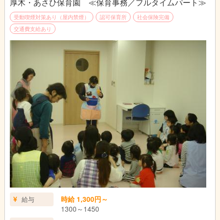
厚木・あさひ保育園 ≪保育事務／フルタイムパート≫
受動喫煙対策あり（屋内禁煙）
認可保育所
社会保険完備
交通費支給あり
時給 1,300円～
給与
1300～1450