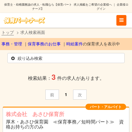
保育士・幼稚園教諭の求人・転職なら【保育パート
求人掲載をご希望の企業様へ
｜
企業様ロ
ナーズ】
グイン
トップ
求人検索画面
事務・管理
保育事務のお仕事
時給案件
の保育求人を表示中
絞り込み検索
3
検索結果：
件の求人があります。
1
前
次
パート・アルバイト
株式会社 あさひ保育所
厚木・あさひ保育園 ≪保育事務／短時間パート≫ 資
格お持ちの方のみ