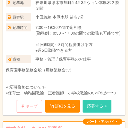
神奈川県厚木市旭町5-42-32 ウィン本厚木２階
勤務地
３階
小田急線 本厚木駅 徒歩7分
最寄駅
7:00～19:30の間で応相談
勤務時間
(勤務例：8:30～17:30の間での勤務も可能です)
※1日6時間～8時間程度働ける方
※週5日勤務できる方
事務・管理 / 保育事務のお仕事
職種
保育園事務業務全般（用務業務含む）
≪応募資格について≫
※保育士、幼稚園教諭、正看護師、小学校教諭のいずれか一つの
免許・資格を持っている方
※PCの操作が初級以上できる方。
詳細を見る
応募する
キープ
パート・アルバイト