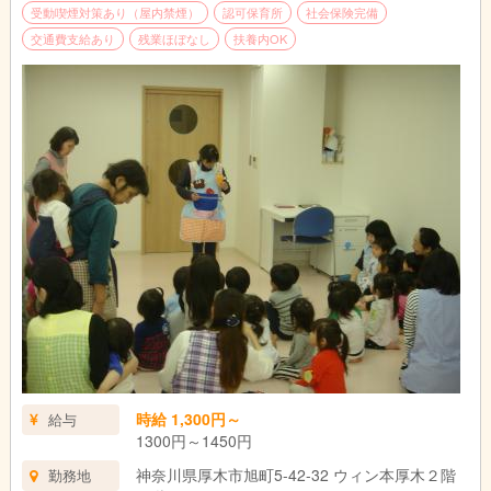
受動喫煙対策あり（屋内禁煙）
認可保育所
社会保険完備
交通費支給あり
残業ほぼなし
扶養内OK
時給 1,300円～
給与
1300円～1450円
神奈川県厚木市旭町5-42-32 ウィン本厚木２階
勤務地