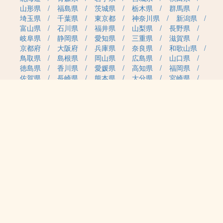
山形県
福島県
茨城県
栃木県
群馬県
埼玉県
千葉県
東京都
神奈川県
新潟県
富山県
石川県
福井県
山梨県
長野県
岐阜県
静岡県
愛知県
三重県
滋賀県
京都府
大阪府
兵庫県
奈良県
和歌山県
鳥取県
島根県
岡山県
広島県
山口県
徳島県
香川県
愛媛県
高知県
福岡県
佐賀県
長崎県
熊本県
大分県
宮崎県
鹿児島県
沖縄県
職種カテゴリから求人を探す
事務・管理
医療・介護・保育
雇用形態から求人を探す
正社員
契約社員
パート・アルバイト
派遣
紹介予定派遣
月給・単価から求人を探す
20万円～
30万円～
40万円～
50万円～
60万円～
70万円～
80万円～
時給案件
日給案件