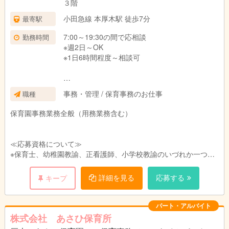
３階
小田急線 本厚木駅 徒歩7分
最寄駅
7:00～19:30の間で応相談
勤務時間
※週2日～OK
※1日6時間程度～相談可
☆扶養の範囲内での勤務希望者歓迎☆
事務・管理 / 保育事務のお仕事
職種
保育園事務業務全般（用務業務含む）
≪応募資格について≫
※保育士、幼稚園教諭、正看護師、小学校教諭のいづれか一つの
免許・資格を持っている方
※PC操作初級以上必須
詳細を見る
応募する
キープ
パート・アルバイト
株式会社 あさひ保育所