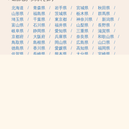
北海道
青森県
岩手県
宮城県
秋田県
山形県
福島県
茨城県
栃木県
群馬県
埼玉県
千葉県
東京都
神奈川県
新潟県
富山県
石川県
福井県
山梨県
長野県
岐阜県
静岡県
愛知県
三重県
滋賀県
京都府
大阪府
兵庫県
奈良県
和歌山県
鳥取県
島根県
岡山県
広島県
山口県
徳島県
香川県
愛媛県
高知県
福岡県
佐賀県
長崎県
熊本県
大分県
宮崎県
鹿児島県
沖縄県
職種カテゴリから求人を探す
事務・管理
医療・介護・保育
雇用形態から求人を探す
正社員
契約社員
パート・アルバイト
派遣
紹介予定派遣
月給・単価から求人を探す
20万円～
30万円～
40万円～
50万円～
60万円～
70万円～
80万円～
時給案件