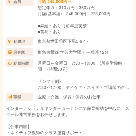
月給 245,000円～
給与
想定年収：310万円～360万円
月額(基本給)：245,000円～275,000円
■昇給：あり（前年度実績）
■賞与：あり
・賞与の回数：年1回
東京都世田谷区下馬5-6-17
勤務地
・賞与金額：0.7~1.2ヶ月分（前年度実績）
東急東横線 学芸大学駅 から徒歩12分
最寄駅
月曜日～金曜日 7:30～19:00 (所定労働時
勤務時間
間：7時間30分)
《シフト例》
7:30～17:00 デイケア・ネイティブ講師のクラ
スサポート担当
医療・介護・保育 / 保育のお仕事
職種
10:30～19:00 クラスサポート業務の補助・デ
イケア担当
インターナショナルキンダーガーテンにて保育補助を中心に、ス
クール運営業務をお任せします。
※シフト制／実働7.5時間（休憩60分）
※月平均残業時間 10～20時間程度
【仕事内容】
※クラフトなどの持ち帰り仕事なし
・ネイティブ教師のクラス運営サポート