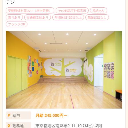
テン
受動喫煙対策あり（屋内禁煙）
その他認可外保育所
昇給あり
賞与あり
交通費支給あり
年間休日120日以上
残業ほぼなし
ブランクOK
月給 245,000円～
給与
東京都港区南麻布2-11-10 OJビル2階
勤務地