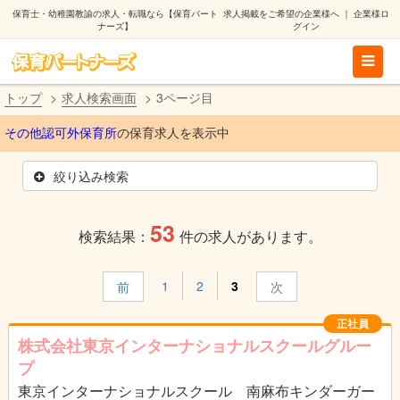
保育士・幼稚園教諭の求人・転職なら【保育パート
求人掲載をご希望の企業様へ
｜
企業様ロ
ナーズ】
グイン
トップ
求人検索画面
3ページ目
その他認可外保育所
の保育求人を表示中
絞り込み検索
53
検索結果：
件の求人があります。
1
2
3
前
次
正社員
株式会社東京インターナショナルスクールグルー
プ
東京インターナショナルスクール 南麻布キンダーガー