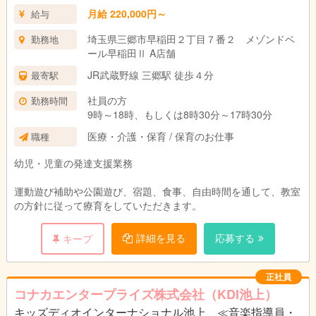
月給 220,000円～
給与
埼玉県三郷市早稲田２丁目７番２ メゾンドベ
勤務地
ール早稲田Ⅱ A店舗
JR武蔵野線 三郷駅 徒歩４分
最寄駅
社員の方
勤務時間
9時～18時、もしくは8時30分～17時30分
医療・介護・保育 / 保育のお仕事
職種
幼児・児童の発達支援業務
運動遊び補助や公園遊び、宿題、食事、自由時間を通して、教室
の方針に従って療育をしていただきます。
詳細を見る
応募する
キープ
正社員
コナカエンタープライズ株式会社（KDI池上）
キッズディオインターナショナル池上 ≪音楽指導員・