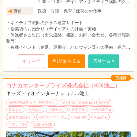
7:30～17:00 デイケア・ネイティブ講師のクラ
スサポート担当
医療・介護・保育 / 保育のお仕事
職種
10:30～19:00 クラスサポート業務の補助・デ
イケア担当
・ネイティブ教師のクラス運営サポート
・授業後のお預かり（デイケア）の計画・実施
※シフト制／実働7.5時間（休憩60分）
・保護者さま対応（出欠連絡、相談、お問い合わせ、各種日程調
※月平均残業時間 10～20時間程度
整等）
※クラフトなどの持ち帰り仕事なし
・各種イベント（遠足、運動会、ハロウィン等）の準備・運営
・事務業務（レター作成、請求業務、ブログ作成、各種申し込み
の受付、教材の購買等）
詳細を見る
応募する
キープ
スクール内での使用言語は英語ですので、語学力を活かして働く
ことができます！
正社員
コナカエンタープライズ株式会社（KDI池上）
キッズディオインターナショナル池上
受動喫煙対策あり（屋内禁煙）
その他認可外保育所
幼稚園
昇給あり
賞与あり
退職金あり
住宅手当
社会保険完備
交通費支給あり
年間休日120日以上
年齢不問
制服貸与
ブランクOK
WEB面接OK