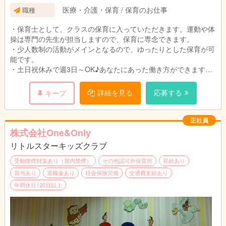
医療・介護・保育 / 保育のお仕事
職種
週所定労働日数：3日
残業ほぼなし
・保育士として、クラスの保育に入っていただきます。運動や体
操は専門の先生が担当しますので、保育に専念できます。
・少人数制の活動がメインとなるので、ゆったりとした保育が可
能です。
・土日祝休みで週3日～OK♪あなたにあった働き方ができます。
・日々の残業はほぼありません！オン・オフをしっかり分けたメ
リハリのある働き方が叶います。
詳細を見る
応募する
キープ
正社員
株式会社One&Only
リトルスターキッズクラブ
受動喫煙対策あり（屋内禁煙）
その他認可外保育所
昇給あり
賞与あり
退職金あり
社会保険完備
交通費支給あり
年間休日120日以上