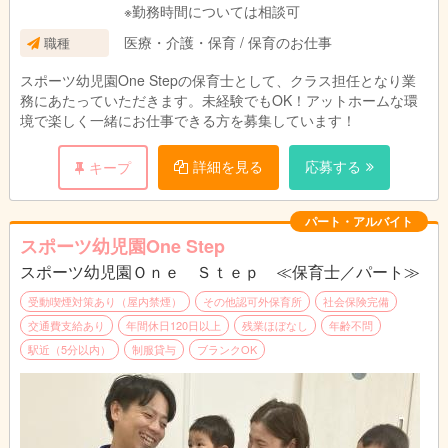
※勤務時間については相談可
医療・介護・保育 / 保育のお仕事
職種
スポーツ幼児園One Stepの保育士として、クラス担任となり業
務にあたっていただきます。未経験でもOK！アットホームな環
境で楽しく一緒にお仕事できる方を募集しています！
詳細を見る
応募する
キープ
パート・アルバイト
スポーツ幼児園One Step
スポーツ幼児園Ｏｎｅ Ｓｔｅｐ ≪保育士／パート≫
受動喫煙対策あり（屋内禁煙）
その他認可外保育所
社会保険完備
交通費支給あり
年間休日120日以上
残業ほぼなし
年齢不問
駅近（5分以内）
制服貸与
ブランクOK