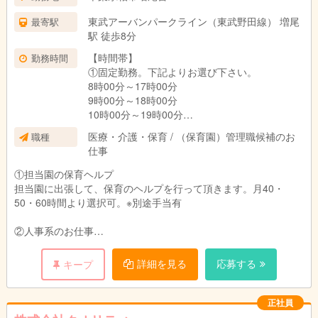
東武アーバンパークライン（東武野田線） 増尾
最寄駅
駅 徒歩8分
【時間帯】
勤務時間
①固定勤務。下記よりお選び下さい。
8時00分～17時00分
9時00分～18時00分
10時00分～19時00分
11時00分～20時00分
医療・介護・保育 / （保育園）管理職候補のお
職種
仕事
②曜日選択ができます。
土曜か日曜のうち1日と平日4日、または土日と
①担当園の保育ヘルプ
平日3日
担当園に出張して、保育のヘルプを行って頂きます。月40・
50・60時間より選択可。※別途手当有
週4日の正社員をご希望の方は、給与等の条件を
個別に計算いたします。
②人事系のお仕事
・シフト調整
・シフト作成
詳細を見る
応募する
キープ
・スタッフデータの管理
・担当園のマネジメント
・担当園の園長先生や主任先生からの人事に関する相談窓口とし
正社員
て、ご対応をお願いします。