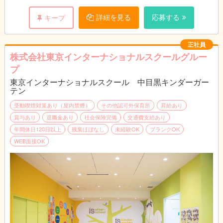
・授業後のお預かり（デイケア）の計画・実施
・保護者さま対応（出欠連絡、相談、お問い合わせ、各種日程調
詳細を見る
応募する
キープ
整等）
・各種イベント（遠足、運動会、ハロウィン等）の準備・運営
・事務業務（レター作成、請求業務、ブログ作成、各種申し込み
正社員
の受付、教材の購買等）
株式会社東京インターナショナルスクールグルー
プ
東京インターナショナルスクール 中目黒キンダーガー
テン
受動喫煙対策あり（屋内禁煙）
その他認可外保育所
昇給あり
賞与あり
退職金あり
社会保険完備
交通費支給あり
年間休日120日以上
残業ほぼなし
未経験OK
ブランクOK
WEB面接OK