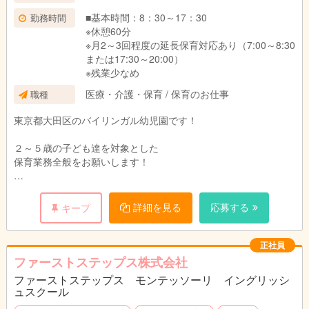
【手当】
■基本時間：8：30～17：30
勤務時間
・資格手当：[保育士]月1万5000円、[幼稚園教
※休憩60分
諭]月5000円
※月2～3回程度の延長保育対応あり（7:00～8:30
・担任手当：[1年目]月3万円、[2年目]月4万円、
または17:30～20:00）
[3年目以降]4.5万円
※残業少なめ
・英語手当：月1万円 ※試験有
医療・介護・保育 / 保育のお仕事
職種
・役職手当
・住宅手当：37,000円（会社規定あり）
東京都大田区のバイリンガル幼児園です！
・引越手当（会社規定あり）
・時間外手当 など
２～５歳の子ども達を対象とした
保育業務全般をお願いします！
【業務内容の変更の範囲】：当社業務全般
[就業場所の変更の範囲:当社全事業所]
具体的には・・・
・クラス担任業務
詳細を見る
応募する
キープ
・日本語での知能教育カリキュラムの実施
・ネイティブスタッフのサポート
・イベントの企画や運営
正社員
・環境設定
ファーストステップス株式会社
・保護者への連絡 など
ファーストステップス モンテッソーリ イングリッシ
ュスクール