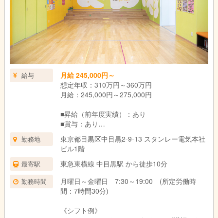
月給 245,000円～
給与
想定年収：310万円～360万円
月給：245,000円～275,000円
■昇給（前年度実績）：あり
■賞与：あり
・賞与（前年度実績）の回数：年1回
東京都目黒区中目黒2-9-13 スタンレー電気本社
勤務地
・賞与金額：0.7~1.2ヶ月分（前年度実績）
ビル1階
東急東横線 中目黒駅 から徒歩10分
最寄駅
月曜日～金曜日 7:30～19:00 (所定労働時
勤務時間
間：7時間30分)
《シフト例》