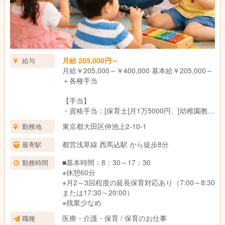
月給 205,000円～
給与
月給￥205,000～￥400,000 基本給￥205,000～
＋各種手当
【手当】
・資格手当：[保育士]月1万5000円、[幼稚園教
諭]月5000円
東京都大田区仲池上2-10-1
勤務地
・教員免許手当：月10,000円
・英語手当：月1万円 ※試験有
都営浅草線 西馬込駅 から徒歩8分
最寄駅
・役職手当
・住宅手当：37,000円（会社規定あり）
■基本時間：8：30～17：30
勤務時間
・引越手当（会社規定あり）
※休憩60分
・時間外手当 など
※月2～3回程度の延長保育対応あり（7:00～8:30
または17:30～20:00）
【業務内容の変更の範囲】：当社業務全般
※残業少なめ
[就業場所の変更の範囲:当社全事業所]
医療・介護・保育 / 保育のお仕事
職種