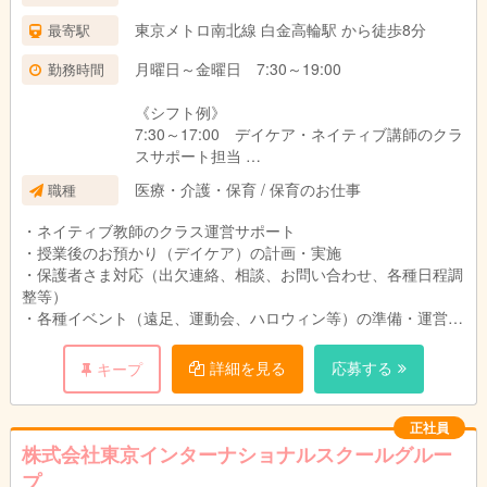
東京メトロ南北線 白金高輪駅 から徒歩8分
最寄駅
月曜日～金曜日 7:30～19:00
勤務時間
《シフト例》
7:30～17:00 デイケア・ネイティブ講師のクラ
スサポート担当
10:30～19:00 クラスサポート業務の補助・デ
医療・介護・保育 / 保育のお仕事
職種
イケア担当
・ネイティブ教師のクラス運営サポート
※シフト制／実働7.5時間（休憩60分）
・授業後のお預かり（デイケア）の計画・実施
※月平均残業時間 10～20時間程度
・保護者さま対応（出欠連絡、相談、お問い合わせ、各種日程調
※クラフトなどの持ち帰り仕事なし
整等）
・各種イベント（遠足、運動会、ハロウィン等）の準備・運営
・事務業務（レター作成、請求業務、ブログ作成、各種申し込み
の受付、教材の購買等）
詳細を見る
応募する
キープ
2026年夏新設予定の認可外保育施設です。スクール内での使用
言語は英語ですので、語学力を活かして働くことができます！
正社員
株式会社東京インターナショナルスクールグルー
プ