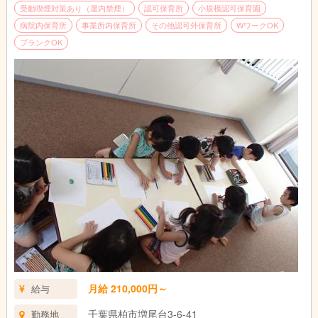
・保護者への連絡 など
受動喫煙対策あり（屋内禁煙）
認可保育所
小規模認可保育園
病院内保育所
事業所内保育所
その他認可外保育所
WワークOK
ブランクOK
月給 210,000円～
給与
千葉県柏市増尾台3-6-41
勤務地