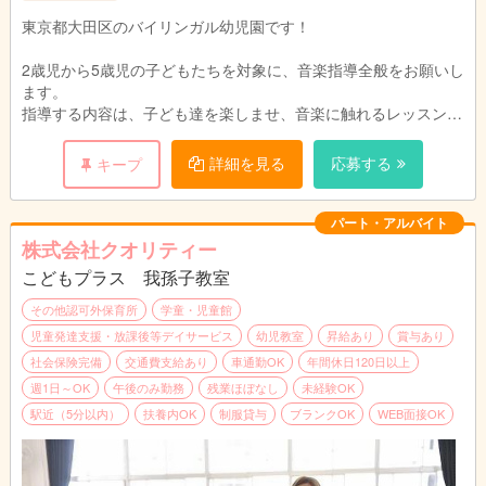
東京都大田区のバイリンガル幼児園です！
2歳児から5歳児の子どもたちを対象に、音楽指導全般をお願いし
ます。
指導する内容は、子ども達を楽しませ、音楽に触れるレッスンを
していただきます。あなたの笑顔と優しさを、この園で、ぜひと
も活かしてください！
詳細を見る
応募する
キープ
具体的には・・・
音楽活動の企画 — 年間行事や季節に合わせた音楽プログラムを
パート・アルバイト
作る
株式会社クオリティー
リズム遊び — 手遊び、体を使ったリズム表現
こどもプラス 我孫子教室
簡単な楽器指導 — 鈴、タンバリン、カスタネットなど
発表会（音楽フェスティバル）の準備 — 曲選び（編集、編
その他認可外保育所
学童・児童館
曲）、練習、衣装・演出の補助
児童発達支援・放課後等デイサービス
幼児教室
昇給あり
賞与あり
保育補助 — 保育士のサポートに入ることもあります
社会保険完備
交通費支給あり
車通勤OK
年間休日120日以上
週1日～OK
午後のみ勤務
残業ほぼなし
未経験OK
駅近（5分以内）
扶養内OK
制服貸与
ブランクOK
WEB面接OK