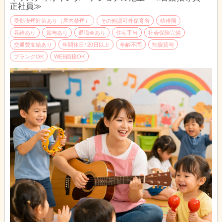
正社員≫
受動喫煙対策あり（屋内禁煙）
その他認可外保育所
幼稚園
昇給あり
賞与あり
退職金あり
住宅手当
社会保険完備
交通費支給あり
年間休日120日以上
年齢不問
制服貸与
ブランクOK
WEB面接OK