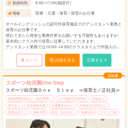
8:00~17:00(相談可）
勤務時間
医療・介護・保育 / 保育のお仕事
職種
オールイングリッシュの認可外保育施設でのアシスタント業務と
保育のお仕事です。
慣れてきたら簡単な事務作業をお願いする可能性もありますが、
基本的にクラス内で保育に従事していただきます。
アシスタント業務では10:00~14:00のクラスタイムで外国人のメ
インティーチャーの補佐をしていただきます。（おむつ替えな
ど）
詳細を見る
応募する
キープ
その他の時間は預かり保育（縦割り保育となります）で子供達の
遊ぶ様子を見守りながら、適宜子供達のお世話をしていただきま
す。
正社員
2~3歳のクラスを担当していただく予定ですので、英語に自信が
スポーツ幼児園One Step
なくても問題ありません！
スポーツ幼児園Ｏｎｅ Ｓｔｅｐ ≪保育士／正社員≫
クラスの定員は１０名ですので子供一人一人に向き合えます。
保育をしながら、英語のスキルアップを目指せます！
受動喫煙対策あり（屋内禁煙）
その他認可外保育所
昇給あり
賞与あり
社会保険完備
交通費支給あり
年間休日120日以上
残業ほぼなし
年齢不問
駅近（5分以内）
制服貸与
ブランクOK