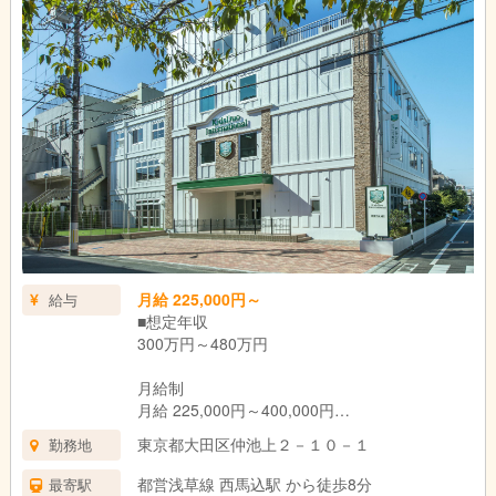
月給 225,000円～
給与
■想定年収
300万円～480万円
月給制
月給 225,000円～400,000円
東京都大田区仲池上２－１０－１
勤務地
月給￥225,000～￥400,000 基本給￥225,000～
＋各種手当
都営浅草線 西馬込駅 から徒歩8分
最寄駅