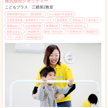
株式会社クオリティー
・園に一番近い部署となります。
こどもプラス 三郷第2教室
Excelやスプレッドシート等を多く使います。DX化を進めていま
受動喫煙対策あり（屋内禁煙）
その他認可外保育所
すので、ITに詳しい方のご応募大歓迎です。
児童発達支援・放課後等デイサービス
幼児教室
昇給あり
賞与あり
退職金あり
社会保険完備
車通勤OK
年間休日120日以上
ゆくゆくは主任、課長、マネージャーとして活躍していただける
残業ほぼなし
未経験OK
駅近（5分以内）
扶養内OK
制服貸与
方、大歓迎です。
ブランクOK
WEB面接OK