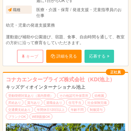
週に1日からOKです
医療・介護・保育 / 発達支援・児童指導員のお
職種
仕事
幼児・児童の発達支援業務
運動遊び補助や公園遊び、宿題、食事、自由時間を通して、教室
の方針に沿って療育をしていただきます。
詳細を見る
応募する
キープ
正社員
コナカエンタープライズ株式会社（KDI池上）
キッズディオインターナショナル池上
受動喫煙対策あり（屋内禁煙）
その他認可外保育所
幼稚園
昇給あり
賞与あり
退職金あり
住宅手当
社会保険完備
交通費支給あり
年間休日120日以上
年齢不問
制服貸与
ブランクOK
WEB面接OK