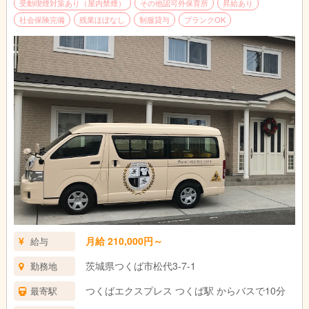
受動喫煙対策あり（屋内禁煙）
その他認可外保育所
昇給あり
ネイティブ講師とペアを組み、知育や運動、生活指導を行う担任
社会保険完備
残業ほぼなし
制服貸与
ブランクOK
業務をお任せします。
英語の授業は専任講師が行うため、あなたは日本語でのフォロー
や保護者対応に専念でき、保育の専門性を存分に発揮できます
クラス担任として、日々の保育や知育指導を行います。
■0・1歳児がいないため、オムツ替え等の負担が少なく、教育に
注力できる環境です。
■担任2～3名体制。製作は3クラス分担を行ないます。
■事務作業や運動補助は交代で行い、効率化を徹底。
■20時には完全閉園。
サービス残業は一切なく、頑張りは残業手当として1分単位で支
給します。
月給 210,000円～
給与
茨城県つくば市松代3-7-1
勤務地
つくばエクスプレス つくば駅 からバスで10分
最寄駅