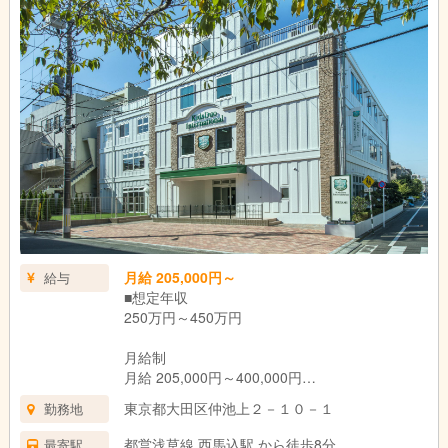
月給 205,000円～
給与
■想定年収
250万円～450万円
月給制
月給 205,000円～400,000円
東京都大田区仲池上２－１０－１
勤務地
月給￥205,000～￥400,000 基本給￥205,000～
＋各種手当
都営浅草線 西馬込駅 から徒歩8分
最寄駅