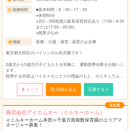
【手当】
■基本時間：8：30～17：30
勤務時間
・資格手当：[保育士]月1万5000円、[幼稚園教
※休憩60分
諭]月5000円
※月2～3回程度の延長保育対応あり（7:00～8:30
・体育教員免許手当：月1万5000円
または17:30～20:00）
・英語手当：月1万円 ※試験有
※残業少なめ
・役職手当
医療・介護・保育 / 保育のお仕事
職種
・住宅手当：37,000円（会社規定あり）
・引越手当（会社規定あり）
東京都大田区のバイリンガル幼児園です！
・時間外手当 など
2歳児から5歳児の子どもたちを対象に、運動指導全般をお願いし
【業務内容の変更の範囲】：当社業務全般
ます。
[就業場所の変更の範囲:当社全事業所]
指導する内容はバイオメカニクスの理論のもと、カリキュラム化
されており、
それに沿ってレッスンしていただきます。あなたの笑顔と優しさ
詳細を見る
応募する
キープ
を、この園で、ぜひとも活かしてください！
具体的には・・・
正社員
・メインは子どもたちに運動指導
株式会社アイエムオー（ミルキーホーム）
・ネイティブスタッフのサポート
≪ミルキーホーム本部≫千葉方面複数保育園のエリアマ
・イベントの企画や運営
ネージャー募集！
・環境設定