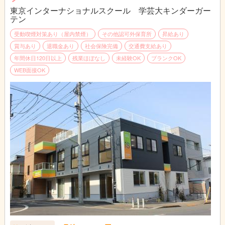
東京インターナショナルスクール 学芸大キンダーガー
テン
受動喫煙対策あり（屋内禁煙）
その他認可外保育所
昇給あり
賞与あり
退職金あり
社会保険完備
交通費支給あり
年間休日120日以上
残業ほぼなし
未経験OK
ブランクOK
WEB面接OK