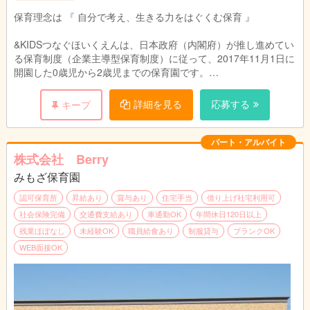
ト制
保育理念は 『 自分で考え、生きる力をはぐくむ保育 』
勤務時間はご相談ください！
&KIDSつなぐほいくえんは、日本政府（内閣府）が推し進めてい
る保育制度（企業主導型保育制度）に従って、2017年11月1日に
開園した0歳児から2歳児までの保育園です。
小規模保育ならではの、ひとりひとりに向き合った保育ができる
詳細を見る
応募する
キープ
ので、子ども達と深い信頼関係を築くことができ、子ども達、ひ
とりひとりの 『したい』 『やりたい』 を尊重して、個性を大
事に育む保育を推奨しています。
パート・アルバイト
株式会社 Berry
【業務内容】
みもざ保育園
◆保育補助業務全般
散歩や日中の活動、食事補助、午睡チェック、おむつ交換、送迎
認可保育所
昇給あり
賞与あり
住宅手当
借り上げ社宅利用可
時保護者対応
社会保険完備
交通費支給あり
車通勤OK
年間休日120日以上
※状況によってはクラスをまとめて頂くこともありますがお1人で
残業ほぼなし
未経験OK
職員給食あり
制服貸与
ブランクOK
お任せすることはありません（担任不在時や急な休みの時など）
WEB面接OK
※各クラスに社員がおりますので、重要な書類や責任負荷はあり
ません
【&KIDSのはたらきやすさ】