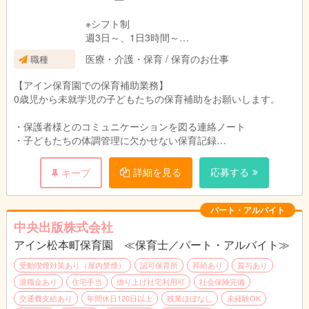
※シフト制
週3日～、1日3時間～
勤務例→8：00～12：00、15：45～19：00など
医療・介護・保育 / 保育のお仕事
職種
★フルタイム勤務できる方歓迎★
【アイン保育園での保育補助業務】
0歳児から未就学児の子どもたちの保育補助をお願いします。
・保護者様とのコミュニケーションを図る連絡ノート
・子どもたちの体調管理に欠かせない保育記録
・子どもたちが楽しみにしているイベント当日のサポート
〈イベント例〉
詳細を見る
応募する
キープ
春の遠足／夏祭り・七夕／秋の芋堀り・運動会／冬のクリスマス
会 など
パート・アルバイト
☆★☆WEB面接受付中☆★☆
中央出版株式会社
①ご応募の際、【応募先に伝えておきたいこと】欄に
アイン松本町保育園 ≪保育士／パート・アルバイト≫
「WEB面接希望」とご入力ください。
②お電話でWEB面接のご希望日時を伺います。
受動喫煙対策あり（屋内禁煙）
認可保育所
昇給あり
賞与あり
③面接日になりましたら、メールにて
退職金あり
住宅手当
借り上げ社宅利用可
社会保険完備
WEB面接ログイン情報をお送りいたします。
交通費支給あり
年間休日120日以上
残業ほぼなし
未経験OK