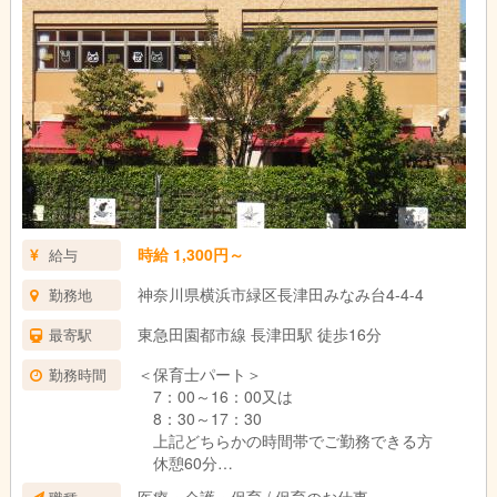
・扶養内勤務可能
・有給は入社日に即時付与
・子育て世帯応援プランとして「こども看病休暇」を有給とは別
に付与！
・車通勤可能！
・その他ミネラルウォーター飲み放題・書籍購入制度もあり
・シフトはご希望に出来る限り応じます
時給 1,300円～
給与
神奈川県横浜市緑区長津田みなみ台4-4-4
勤務地
東急田園都市線 長津田駅 徒歩16分
最寄駅
＜保育士パート＞
勤務時間
7：00～16：00又は
8：30～17：30
上記どちらかの時間帯でご勤務できる方
休憩60分
週4～5日勤務