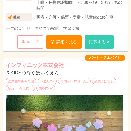
土曜・長期休暇期間 7：30～19：30のうちの
※雇用期間あり 6ヶ月（原則更新）
時間
医療・介護・保育 / 学童・児童館のお仕事
職種
子供の見守り、おやつの配膳、学習支援
詳細を見る
応募する
キープ
パート・アルバイト
インフィニック株式会社
＆KIDSつなぐほいくえん
企業主導型保育園
車通勤OK
年間休日120日以上
残業ほぼなし
駅近（5分以内）
扶養内OK