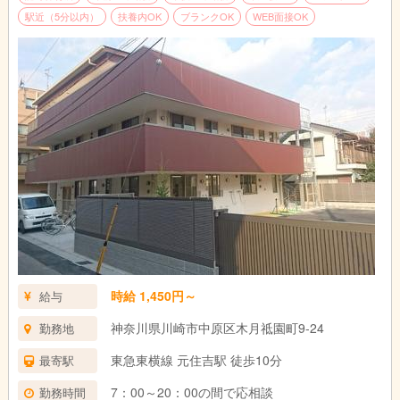
駅近（5分以内）
扶養内OK
ブランクOK
WEB面接OK
時給 1,450円～
給与
神奈川県川崎市中原区木月祗園町9-24
勤務地
東急東横線 元住吉駅 徒歩10分
最寄駅
7：00～20：00の間で応相談
勤務時間