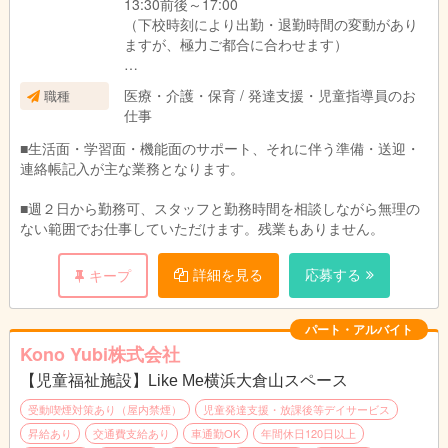
13:30前後～17:00
（下校時刻により出勤・退勤時間の変動があり
ますが、極力ご都合に合わせます）
【学校長期休暇】
医療・介護・保育 / 発達支援・児童指導員のお
職種
10:00～16:00
仕事
（短時間勤務の相談に応じます）
■生活面・学習面・機能面のサポート、それに伴う準備・送迎・
連絡帳記入が主な業務となります。
■週２日から勤務可、スタッフと勤務時間を相談しながら無理の
ない範囲でお仕事していただけます。残業もありません。
詳細を見る
応募する
キープ
パート・アルバイト
Kono Yubi株式会社
【児童福祉施設】Like Me横浜大倉山スペース
受動喫煙対策あり（屋内禁煙）
児童発達支援・放課後等デイサービス
昇給あり
交通費支給あり
車通勤OK
年間休日120日以上