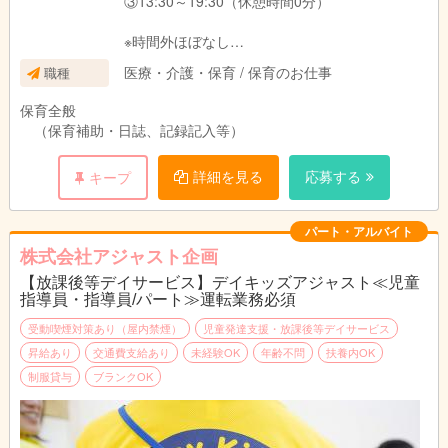
③13:30～19:30（休憩時間0分）
※時間外ほぼなし
※勤務時間については前後する場合があります
医療・介護・保育 / 保育のお仕事
職種
※週4～5日勤務（勤務日数は応相談）
保育全般
（保育補助・日誌、記録記入等）
詳細を見る
応募する
キープ
パート・アルバイト
株式会社アジャスト企画
【放課後等デイサービス】デイキッズアジャスト≪児童
指導員・指導員/パート≫運転業務必須
受動喫煙対策あり（屋内禁煙）
児童発達支援・放課後等デイサービス
昇給あり
交通費支給あり
未経験OK
年齢不問
扶養内OK
制服貸与
ブランクOK