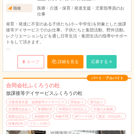
週2,3日～OKです！
医療・介護・保育 / 発達支援・児童指導員のお
職種
仕事
日数・勤務時間は応相談
発育・発達に不安のある子供たち(小～中学生)を対象とした放課
後等デイサービスでのお仕事。子供たちと集団活動、野外活動､
レクリエーションなどを通し日常生活・集団生活の指導やサポー
トをして頂きます。
送迎業務：平日学校まで迎えに行き、当施設で活動後、ご自宅ま
で送りになります。
詳細を見る
応募する
キープ
学校休業日(土曜日、長期休み)はご自宅からご自宅の送迎になり
ます。
送迎車は１５００ｃｃサイズなので安心です。
パート・アルバイト
送迎範囲は鶴見区内です。
合同会社ふくろうの杜
放課後等デイサービスふくろうの杜
児童発達支援・放課後等デイサービス
昇給あり
賞与あり
交通費支給あり
車通勤OK
年間休日120日以上
午後のみ勤務
残業ほぼなし
未経験OK
年齢不問
WワークOK
駅近（5分以内）
扶養内OK
ブランクOK