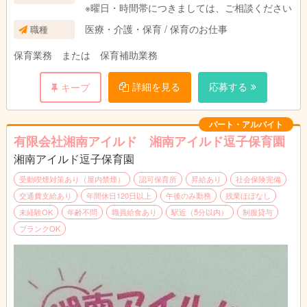
※曜日・時間帯につきましては、ご相談ください
医療・介護・保育 / 保育のお仕事
職種
保育業務 または 保育補助業務
詳細を見る
応募する
キープ
パート・アルバイト
有限会社湘南アイルド 湘南アイルド逗子保育園
湘南アイルド逗子保育園
受動喫煙対策あり（屋内禁煙）
認可保育所
昇給あり
社会保険完備
交通費支給あり
年間休日120日以上
午後のみ勤務
残業ほぼなし
未経験OK
年齢不問
職員給食あり
駅近（5分以内）
制服貸与
ブランクOK