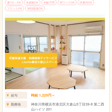
週1日～OK
未経験OK
年齢不問
WワークOK
扶養内OK
ブランクOK
WEB面接OK
時給 1,225円～
給与
神奈川県横浜市港北区大倉山5丁目39-8 第二西
勤務地
山ハイツ 201