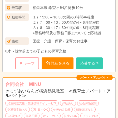
相鉄本線 希望ヶ丘駅 徒歩10分
最寄駅
１）15:00～18:30の間の3時間半程度
勤務時間
２）7：00～13：00の間の4～6時間程度
３）8：30～17：30の間の6～8時間程度
※勤務時間及び勤務日数については応相談
医療・介護・保育 / 保育のお仕事
職種
0才～就学前までの子どもの保育業務
詳細を見る
応募する
キープ
パート・アルバイト
合同会社 MINU
きっずあいらんど横浜鶴見教室 ≪保育士／パート・ア
ルバイト≫
児童発達支援・放課後等デイサービス
昇給あり
社会保険完備
交通費支給あり
週1日～OK
午後のみ勤務
残業ほぼなし
未経験OK
年齢不問
WワークOK
扶養内OK
ブランクOK