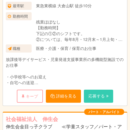
東急東横線 大倉山駅 徒歩10分
最寄駅
勤務時間
残業ほぼなし
【勤務時間】
下記の①②のシフトです。
②については、毎年8月・12月末～1月上旬・3
月下旬のみです。
医療・介護・保育 / 保育のお仕事
職種
①平日の学校がある日
放課後等デイサービス・児童発達支援事業所の多機能型施設での
13:00～18:15（休憩なし）
お仕事
②学校が夏休み等の日
・小学校等へのお迎え
9:15～17:00（休憩45分込み）
・自宅への送迎
＜ドライバースタッフの1日の流れ（学校がある日）＞
詳細を見る
応募する
キープ
【勤務日数】
13:00～14:30 学校等へのお迎えの送迎
・週2日以上から勤務
14:30～16:30 軽作業等（※）
・月・火・水に勤務できる方にお願い致しま
16:30～18:00 保育園へのお迎え・帰宅の送迎
パート・アルバイト
す。
※送迎がない時間は、休憩（無給）として帰宅して頂いても大丈
社会福祉法人 伸生会
夫です。
伸生会金目っ子クラブ ≪学童スタッフ／パート・ア