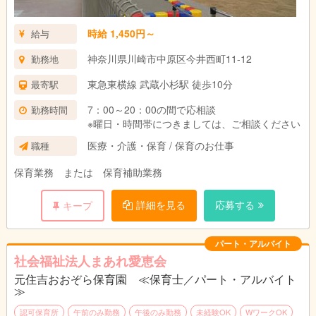
時給 1,450円～
給与
神奈川県川崎市中原区今井西町11-12
勤務地
東急東横線 武蔵小杉駅 徒歩10分
最寄駅
7：00～20：00の間で応相談
勤務時間
※曜日・時間帯につきましては、ご相談ください
医療・介護・保育 / 保育のお仕事
職種
保育業務 または 保育補助業務
詳細を見る
応募する
キープ
パート・アルバイト
社会福祉法人まあれ愛恵会
元住吉おおぞら保育園 ≪保育士／パート・アルバイト
≫
認可保育所
午前のみ勤務
午後のみ勤務
未経験OK
WワークOK