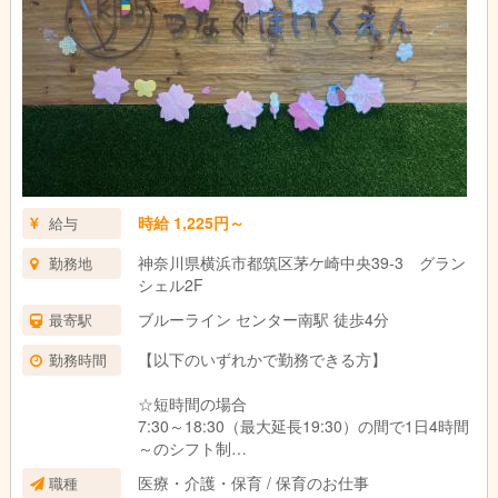
時給 1,225円～
給与
神奈川県横浜市都筑区茅ケ崎中央39-3 グラン
勤務地
シェル2F
ブルーライン センター南駅 徒歩4分
最寄駅
【以下のいずれかで勤務できる方】
勤務時間
☆短時間の場合
7:30～18:30（最大延長19:30）の間で1日4時間
～のシフト制
☆フルタイムの場合
医療・介護・保育 / 保育のお仕事
職種
1日6時間～8時間勤務で週4日～5日勤務のシフ