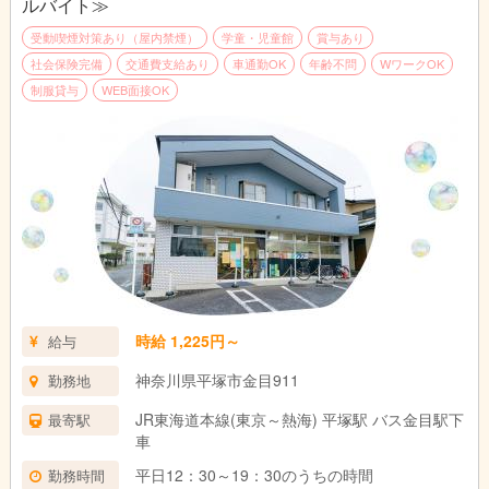
ルバイト≫
【その他】
・送迎がない時間は、休憩（無給）として帰宅
＜ドライバースタッフの1日の流れ（学校夏休み等の日）＞
受動喫煙対策あり（屋内禁煙）
学童・児童館
賞与あり
して頂いても大丈夫です。
09:15～11:30 自宅等へのお迎えの送迎
社会保険完備
交通費支給あり
車通勤OK
年齢不問
WワークOK
・パートスタッフの方は原則として残業禁止で
11:30～14:30 軽作業等（※）
制服貸与
WEB面接OK
す。
14:30～15:30 帰宅の送迎
15:30～17:00 保育園へのお迎え・帰宅（延長利用者）の送迎
※送迎がない時間は、休憩（無給）として帰宅して頂いても大丈
夫です。
＜軽作業の仕事内容（例）＞
・車の清掃やメンテナンス、ガソリン補給
・事務業務（書類整理や、チェック等）
・制作業務（子どもたちの制作活動のための下準備）
時給 1,225円～
給与
＜その他詳細＞
神奈川県平塚市金目911
勤務地
・乗車する子どもは、3歳～12歳（25年1月時点）です。
・添乗スタッフがつきます。送迎業務に習熟された場合は、単独
JR東海道本線(東京～熱海) 平塚駅 バス金目駅下
最寄駅
での送迎業務をお願いする場合があります。
車
・車種はホンダフリード（社用車）
平日12：30～19：30のうちの時間
勤務時間