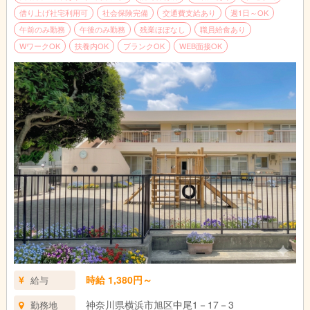
借り上げ社宅利用可
社会保険完備
交通費支給あり
週1日～OK
午前のみ勤務
午後のみ勤務
残業ほぼなし
職員給食あり
WワークOK
扶養内OK
ブランクOK
WEB面接OK
時給 1,380円～
給与
神奈川県横浜市旭区中尾1－17－3
勤務地