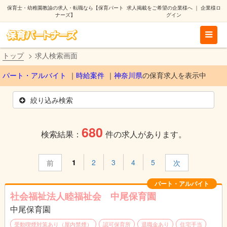
保育士・幼稚園教諭の求人・転職なら【保育パート
求人掲載をご希望の企業様へ
｜
企業様ロ
ナーズ】
グイン
トップ
求人検索画面
パート・アルバイト
時給案件
神奈川県
の保育求人を表示中
絞り込み検索
680
検索結果：
件の求人があります。
1
2
3
4
5
前
次
パート・アルバイト
社会福祉法人睦福祉会 中尾保育園
中尾保育園
受動喫煙対策あり（屋内禁煙）
認可保育所
退職金あり
住宅手当