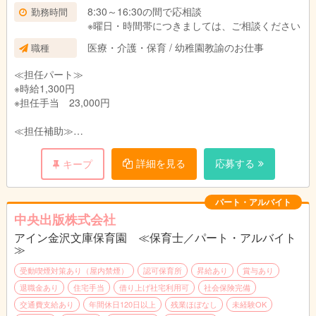
8:30～16:30の間で応相談
勤務時間
※曜日・時間帯につきましては、ご相談ください
医療・介護・保育 / 幼稚園教諭のお仕事
職種
≪担任パート≫
※時給1,300円
※担任手当 23,000円
≪担任補助≫
時給1,115円
※資格のない方もご相談ください
詳細を見る
応募する
キープ
パート・アルバイト
中央出版株式会社
アイン金沢文庫保育園 ≪保育士／パート・アルバイト
≫
受動喫煙対策あり（屋内禁煙）
認可保育所
昇給あり
賞与あり
退職金あり
住宅手当
借り上げ社宅利用可
社会保険完備
交通費支給あり
年間休日120日以上
残業ほぼなし
未経験OK