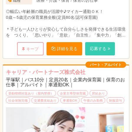
医療・介護・保育 / 保育のお仕事
職種
◎幅広い年齢層の職員が活躍中♪マイカー通勤ＯＫ！
0歳～5歳児の保育業務全般(定員80名/認可保育園)
＊子ども一人ひとりが安心して自分らしさを発揮できる生活環境
を つくり、「思いやり」「意欲」「自主性」「集中力」「創造
力」を育てます。
詳細を見る
応募する
キープ
＊『異年齢保育』（3～5歳児）子どもと子どもの自然なかかわ
り 合いによって互いに違いを認めながら、協力し合う「育ち合
い」の保育を目指しています。
パート・アルバイト
キャリア・パートナーズ株式会社
業務の範囲：変更なし
平塚駅｜バス10分｜定員20名｜企業内保育園｜保育のお
転勤の可能性：あり（長津田みなみ台又は長津田駅周辺の系列保
仕事｜アルバイト｜車通勤OK｜
育園）
受動喫煙対策あり（屋内禁煙）
企業主導型保育園
昇給あり
※雇用期間の定めなし
社会保険完備
交通費支給あり
車通勤OK
午後のみ勤務
制服貸与