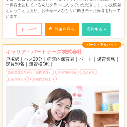
ー保育士としていろんなクラスに入っていただきます。小規模園
ということもあり、お子様一人ひとりに向き合った保育を行って
います。
詳細を見る
応募する
キープ
パート・アルバイト
キャリア・パートナーズ株式会社
戸塚駅｜バス20分｜病院内保育園｜パート｜保育業務｜
定員50名｜無資格OK｜
受動喫煙対策あり（屋内禁煙）
病院内保育所
昇給あり
社会保険完備
交通費支給あり