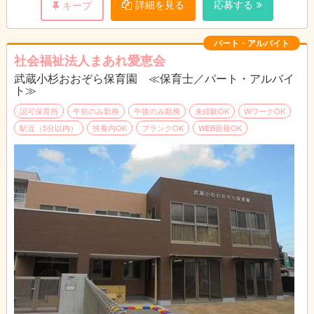
詳細を見る
応募する
キープ
パート・アルバイト
社会福祉法人まあれ愛恵会
武蔵小杉おおぞら保育園 ≪保育士／パート・アルバイ
ト≫
認可保育所
午前のみ勤務
午後のみ勤務
未経験OK
WワークOK
駅近（5分以内）
扶養内OK
ブランクOK
WEB面接OK