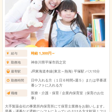
時給 1,300円～
給与
神奈川県平塚市四之宮
勤務地
JR東海道本線(東京～熱海) 平塚駅 バス10分
最寄駅
日中入れる方（１日６時間×週５）または早番遅
勤務時間
番シフトに入れる方
医療・介護・保育 / 企業内保育室（保育のお仕
職種
事）
大手製薬会社の事業所内保育所にて保育士業務をお願いします。
早番・遅番など柔軟にシフトに入っていただける方大歓迎！フリ