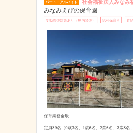
社会福祉法人みなみ
パート・アルバイト
みなみえびの保育園
受動喫煙対策あり（屋内禁煙）
認可保育所
昇
保育業務全般
定員39名（0歳3名、1歳6名、2歳6名、3歳8名、