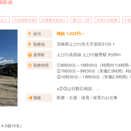
福祉会
給あり
社会保険完備
交通費支給あり
週1日～OK
午前のみ勤務
午後
時給 1,023円～
給与
宮崎県えびの市大字原田3102-1
勤務地
えびの高原線 えびの飯野駅 約2Km
最寄駅
①8時00分～18時00分（時間内で4時間
勤務時間
②7時00分～9時30分（実働2.5時間）時給
③16時30分～19時00分（実働2.5時間）
※②③は日数応相談。
※朝夕の時間帯で勤務が出来る方。
医療・介護・保育 / 保育のお仕事
職種
4.5歳16名）