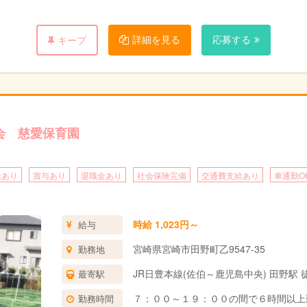
詳細を見る
応募する
キープ
会 慈愛保育園
給あり
賞与あり
退職金あり
社会保険完備
交通費支給あり
車通勤O
時給 1,023円～
給与
宮崎県宮崎市田野町乙9547-35
勤務地
JR日豊本線(佐伯～鹿児島中央) 田野駅 
最寄駅
７：００～１９：００の間で６時間以上
勤務時間