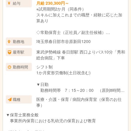
月給 230,300円～
給与
※試用期間2か月（同条件）
※持ち帰りの業務はほとんどありません。
スキルに加えこれまでの職歴・経験に応じた加
算あり
【夜勤について】
16:00～ 夜勤預かりのお子さんが登園（入浴はご自宅で済ませ
◇常勤保育士（正社員／副主任候補）
ていただいています）
【月給例】
夕食後の主な業務
埼玉県春日部市谷原新田1200
勤務地
2年以上 基本給190,300円＋資格手当15,000円
・寝かしつけ
＋副主任手当25,000円 ／計230,300円
・ミルク対応（授乳）
東武伊勢崎線 春日部駅 西口よりバス10分「秀和
最寄駅
5年以上 基本給193,300円＋資格手当20,000円
・夜泣き対応
総合病院」下車
＋副主任手当25,000円 ／計238,300円
休憩時間は6時間ありますが、状況に応じてお子さんへの対応が
シフト制
勤務時間
10年以上 基本給195,300円＋資格手当30,000
発生する場合があります。
1か月変形労働制(土日祝含む)
円＋副主任手当25,000円 ／計250,300円
※正社員の夜勤は月に2〜3回程度です。
▼日勤
※上記の金額に、夜勤手当12,000円（1回6,000
勤務時間帯 7：15～20：00 （原則8時間の
円 × 月2回）を加算した金額が、月収の想定額と
シフト）
なります
医療・介護・保育 / 病院内保育室（保育のお仕
職種
【休憩】60分
事）
【残業】少なめ（月平均10時間以内）
▽諸手当
夜勤手当 1回6,000円 (月2回程度)
▼保育士業務全般
▼夜勤 16:00～翌8:00
残業手当（25％増）／ 深夜手当（25％増）
事業所内保育における乳幼児の保育および教育
【休憩】6時間
年末年始手当（12/31は2,000円、 1/1は3,000