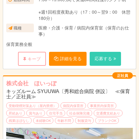
※週1回程度夜勤あり（17：00～翌9：00 休憩
180分）
医療・介護・保育 / 病院内保育室（保育のお仕
職種
事）
保育業務全般
詳細を見る
応募する
キープ
正社員
株式会社 ほいっぽ
キッズルーム SYUUWA〔秀和総合病院 併設〕 ≪保育
士／正社員≫
受動喫煙対策あり（屋内禁煙）
病院内保育所
事業所内保育所
昇給あり
賞与あり
住宅手当
社会保険完備
交通費支給あり
残業ほぼなし
未経験OK
年齢不問
制服貸与
ブランクOK