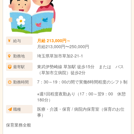
【日中のスケジュール例】
7:45 出勤・受け入れ準備
8:00 開園・預かり開始
9:30 朝の会・午前おやつ
10:00 外遊び（天候によっては室内遊び）
11:15 給食
12:00 お昼寝
月給 213,000円～
給与
15:00 午後おやつ
月給213,000円〜250,000円
15:30 自由遊び
埼玉県草加市草加2-21-1
16:00 順次お迎え／夜勤預かり開始
勤務地
東武伊勢崎線 草加駅 徒歩15分 または バス
最寄駅
シフト時間になったら退勤
（草加市立病院）徒歩2分
※持ち帰りの業務はほとんどありません。
7：30～19：00の間で実働8時間程度のシフト制
勤務時間
【夜勤について】
※週1回程度夜勤あり（17：00～翌9：00 休憩
16:00～ 夜勤預かりのお子さんが登園（入浴はご自宅で済ませ
180分）
ていただいています）
医療・介護・保育 / 病院内保育室（保育のお仕
職種
夕食後の主な業務
事）
・寝かしつけ
・ミルク対応（授乳）
保育業務全般
・夜泣き対応
休憩時間は6時間ありますが、状況に応じてお子さんへの対応が