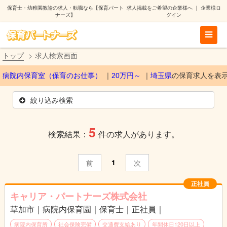
保育士・幼稚園教諭の求人・転職なら【保育パート
求人掲載をご希望の企業様へ
｜
企業様ロ
ナーズ】
グイン
トップ
求人検索画面
病院内保育室（保育のお仕事）
20万円～
埼玉県
の保育求人を表
絞り込み検索
5
検索結果：
件の求人があります。
1
前
次
正社員
キャリア・パートナーズ株式会社
草加市｜病院内保育園｜保育士｜正社員｜
病院内保育所
社会保険完備
交通費支給あり
年間休日120日以上