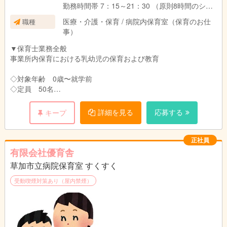
円 ／計225,300円
休憩時間は6時間ありますが、状況に応じてお子さんへの対応が
勤務時間帯 7：15～21：30 （原則8時間のシフ
発生する場合があります。
ト）
医療・介護・保育 / 病院内保育室（保育のお仕
職種
※上記の金額に、夜勤手当12,000円（1回6,000
【休憩】60分
事）
円 × 月2回）を加算した金額が、月収の想定額と
※正社員の夜勤は月に2〜3回程度です。
【残業】少なめ（月平均10時間以内）
なります
▼保育士業務全般
▼夜勤 16:00～翌9:00
事業所内保育における乳幼児の保育および教育
▽諸手当
【休憩】6時間
夜勤手当 1回6,000円 (月2回程度)
※夜勤は月2回程度
◇対象年齢 0歳〜就学前
残業手当（25％増）／ 深夜手当（25％増）
◇定員 50名
年末年始手当（12/31は2,000円、 1/1は3,000
▽開園時間
円）
24時間保育（医療従事者の勤務体制に対応）
病院で働く職員の子育てをサポートする病院併設の院内保育所
詳細を見る
応募する
キープ
働く医療従事者の子育てを支えるため、24時間
※ただし、きの子保育室は年末年始に休園あり
体制で保育を行っています。
平日の日中は、主に0・1・2歳児（未満児）の子どもたちが登園
しています。
正社員
社外研修手当（1回6,000円＋交通費）
異年齢保育を行っており、一人ひとりの育ちを大切にしていま
有限会社優育舎
社内研修手当（1回5,000円＋交通費）
す。
草加市立病院保育室 すくすく
子どもとの関わりを大切にしたいという気持ちを、スタッフ同士
責任者手当あり
で共有しながら保育できる職場です。
受動喫煙対策あり（屋内禁煙）
・賞与 年2回
のびのびと遊べる緩やかなカリキュラムが中心です。
・昇給あり
自然や季節の変化にふれながらゆったりと過ごしています。
・交通費全額支給（上限なし）