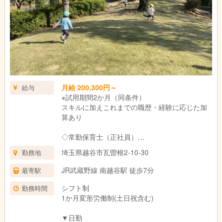
7:15 出勤・受け入れ準備
7:30 開園・預かり開始
9:15 朝の会・体操
10:00 外遊び（天候によっては室内遊び）
11:35 給食
12:00 お昼寝
15:30 午後おやつ
15:45 自由遊び／夜勤預かり開始
月給 200,300円～
16:00 日勤は順次お迎え
給与
※試用期間2か月（同条件）
19:00 夕食
スキルに加えこれまでの職歴・経験に応じた加
算あり
シフト退勤時間になったら、引継ぎ・退勤
◇常勤保育士（正社員）
※持ち帰りの業務はほとんどありません。
【月給例】
埼玉県越谷市瓦曽根2-10-30
勤務地
2年未満 基本給185,300円＋資格手当15,000円
【夜勤について】
／計200,300円
16:00～ 夜勤預かりのお子さんが登園（入浴はご自宅で済ませ
JR武蔵野線 南越谷駅 徒歩7分
最寄駅
2年以上 基本給190,300円＋資格手当15,000円
ていただいています）
／計205,300円
夕食後の主な業務
シフト制
勤務時間
5年以上 基本給193,300円＋資格手当20,000円
・寝かしつけ
1か月変形労働制(土日祝含む)
／計213,300円
・ミルク対応（授乳）
10年以上 基本給195,300円＋資格手当30,000
・夜泣き対応
▼日勤