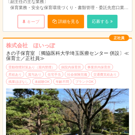
※夜勤は月2回程度
円）
〔副主任の主な業務〕
保育業務・安全な保育環境づくり・書類管理・委託先窓口業務
▽開園時間
社外研修手当（1回6,000円＋交通費）
など
24時間保育（医療従事者の勤務体制に対応）
社内研修手当（1回5,000円＋交通費）
詳細を見る
応募する
キープ
働く医療従事者の子育てを支えるため、24時間
◇対象年齢 0歳〜就学前
体制で保育を行っています。
責任者手当あり
◇定員 31名
正社員
・賞与 年2回
病院で働く職員の子育てをサポートする病院併設の院内保育所
株式会社 ほいっぽ
・昇給あり
子どもの利用形態に応じて柔軟な保育が行えるように心がけてい
きの子保育室 〔獨協医科大学埼玉医療センター 併設〕≪
ます。
保育士／正社員≫
・交通費全額支給（上限なし）
平日は、主に0・1・2歳児（未満児）の子どもたちが登園してい
受動喫煙対策あり（屋内禁煙）
病院内保育所
事業所内保育所
ます。
昇給あり
賞与あり
住宅手当
社会保険完備
交通費支給あり
異年齢保育を行っており、一人ひとりの育ちを大切にしていま
残業ほぼなし
未経験OK
年齢不問
ブランクOK
す。
子どもとの関わりを大切にしたいという気持ちを、スタッフ同士
で共有しながら保育できる職場です。
のびのびと遊べる緩やかなカリキュラムが中心です。
午前中は、近隣へお散歩に行き、自然や季節の変化にふれながら
ゆったりと過ごしています。
【日中のスケジュール例】