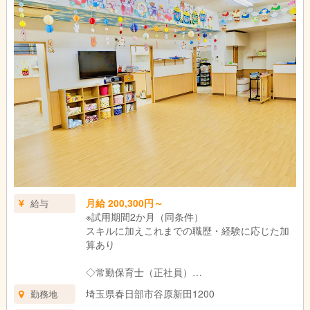
月給 200,300円～
給与
※試用期間2か月（同条件）
スキルに加えこれまでの職歴・経験に応じた加
算あり
◇常勤保育士（正社員）
【月給例】
埼玉県春日部市谷原新田1200
勤務地
2年未満 基本給185,300円＋資格手当15,000円