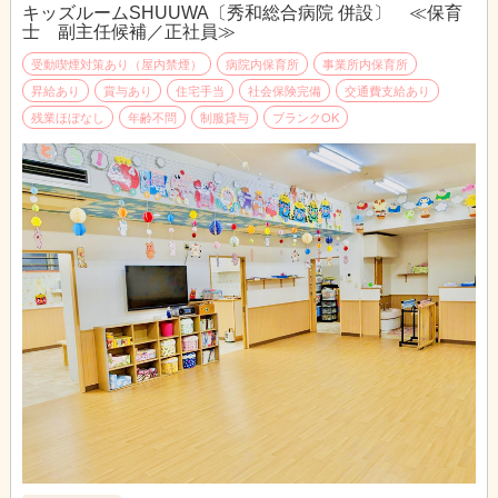
キッズルームSHUUWA〔秀和総合病院 併設〕 ≪保育
・賞与 年2回
異年齢保育を行っており、一人ひとりの育ちを大切にしていま
士 副主任候補／正社員≫
・昇給あり
す。
子どもとの関わりを大切にしたいという気持ちを、スタッフ同士
受動喫煙対策あり（屋内禁煙）
病院内保育所
事業所内保育所
・交通費全額支給（上限なし）
で共有しながら保育できる職場です。
昇給あり
賞与あり
住宅手当
社会保険完備
交通費支給あり
残業ほぼなし
年齢不問
制服貸与
ブランクOK
のびのびと遊べる緩やかなカリキュラムが中心です。
午前中は、近隣へお散歩に行き、自然や季節の変化にふれながら
ゆったりと過ごしています。
【日中のスケジュール例】
7:15 出勤・受け入れ準備
7:30 開園・預かり開始
9:15 朝の会・体操
10:00 外遊び（天候によっては室内遊び）
11:35 給食
12:00 お昼寝
15:30 午後おやつ
15:45 自由遊び／夜勤預かり開始
16:00 日勤は順次お迎え
19:00 夕食
シフト退勤時間になったら、引継ぎ・退勤