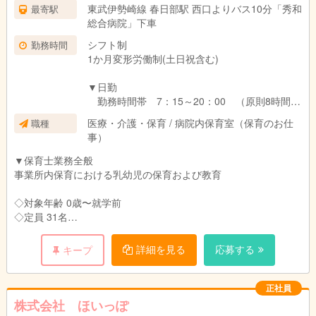
／計200,300円
東武伊勢崎線 春日部駅 西口よりバス10分「秀和
最寄駅
2年以上 基本給190,300円＋資格手当15,000円
総合病院」下車
／計205,300円
シフト制
勤務時間
5年以上 基本給193,300円＋資格手当20,000円
1か月変形労働制(土日祝含む)
／計213,300円
10年以上 基本給195,300円＋資格手当30,000
▼日勤
円 ／計225,300円
勤務時間帯 7：15～20：00 （原則8時間の
シフト）
※上記の金額に、夜勤手当12,000円（1回6,000
医療・介護・保育 / 病院内保育室（保育のお仕
職種
【休憩】60分
円 × 月2回）を加算した金額が、月収の想定額と
事）
【残業】少なめ（月平均10時間以内）
なります
▼保育士業務全般
▼夜勤 16:00～翌8:00
▽諸手当
事業所内保育における乳幼児の保育および教育
【休憩】6時間
夜勤手当 1回6,000円 (月2回程度)
※夜勤は月2回程度
残業手当（25％増）／ 深夜手当（25％増）
◇対象年齢 0歳〜就学前
年末年始手当（12/31は2,000円、 1/1は3,000
◇定員 31名
▽開園時間
円）
24時間保育（医療従事者の勤務体制に対応）
病院で働く職員の子育てをサポートする病院併設の院内保育所
詳細を見る
応募する
キープ
働く医療従事者の子育てを支えるため、24時間
社外研修手当（1回6,000円＋交通費）
子どもの利用形態に応じて柔軟な保育が行えるように心がけてい
体制で保育を行っています。
社内研修手当（1回5,000円＋交通費）
ます。
正社員
責任者手当あり
平日は、主に0・1・2歳児（未満児）の子どもたちが登園してい
株式会社 ほいっぽ
ます。