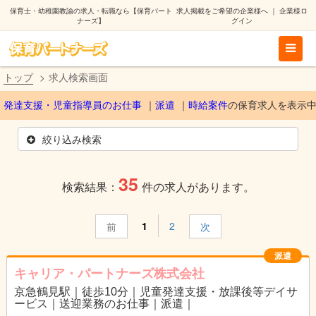
保育士・幼稚園教諭の求人・転職なら【保育パート
求人掲載をご希望の企業様へ
｜
企業様ロ
ナーズ】
グイン
トップ
求人検索画面
発達支援・児童指導員のお仕事
派遣
時給案件
の保育求人を表示
絞り込み検索
35
検索結果：
件の求人があります。
1
2
前
次
派遣
キャリア・パートナーズ株式会社
京急鶴見駅｜徒歩10分｜児童発達支援・放課後等デイサ
ービス｜送迎業務のお仕事｜派遣｜