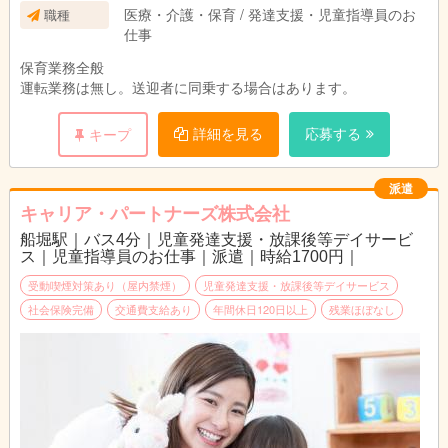
医療・介護・保育 / 発達支援・児童指導員のお
職種
仕事
保育業務全般
運転業務は無し。送迎者に同乗する場合はあります。
詳細を見る
応募する
キープ
派遣
キャリア・パートナーズ株式会社
船堀駅｜バス4分｜児童発達支援・放課後等デイサービ
ス｜児童指導員のお仕事｜派遣｜時給1700円｜
受動喫煙対策あり（屋内禁煙）
児童発達支援・放課後等デイサービス
社会保険完備
交通費支給あり
年間休日120日以上
残業ほぼなし