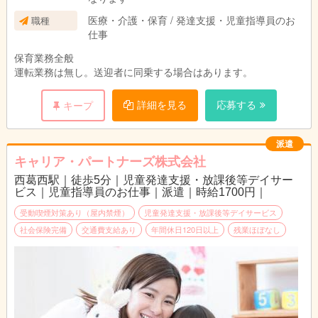
医療・介護・保育 / 発達支援・児童指導員のお
職種
仕事
保育業務全般
運転業務は無し。送迎者に同乗する場合はあります。
詳細を見る
応募する
キープ
派遣
キャリア・パートナーズ株式会社
西葛西駅｜徒歩5分｜児童発達支援・放課後等デイサー
ビス｜児童指導員のお仕事｜派遣｜時給1700円｜
受動喫煙対策あり（屋内禁煙）
児童発達支援・放課後等デイサービス
社会保険完備
交通費支給あり
年間休日120日以上
残業ほぼなし