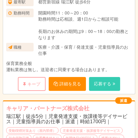
都営新宿線 瑞江駅 徒歩6分
最寄駅
開園時間11：00～20：00
勤務時間
勤務時間は応相談、週1日からご相談可能
長期のお休みの期間は9：00～18：00の勤務と
なります
医療・介護・保育 / 発達支援・児童指導員のお
職種
仕事
保育業務全般
運転業務は無し。送迎者に同乗する場合はあります。
詳細を見る
応募する
キープ
派遣
キャリア・パートナーズ株式会社
瑞江駅｜徒歩5分｜児童発達支援・放課後等デイサービ
ス｜児童指導員のお仕事｜派遣｜時給1700円｜
受動喫煙対策あり（屋内禁煙）
児童発達支援・放課後等デイサービス
社会保険完備
交通費支給あり
年間休日120日以上
残業ほぼなし