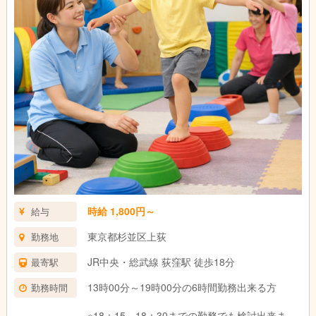
時給 1,800円～
給与
東京都杉並区上荻
勤務地
JR中央・総武線 荻窪駅 徒歩18分
最寄駅
13時00分～19時00分の6時間勤務出来る方
勤務時間
※18：15、18：30までの勤務でも検討出来ま