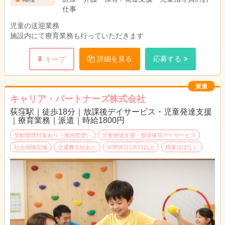
仕事
児童の送迎業務
施設内にて療育業務も行っていただきます
詳細を見る
応募する
キープ
派遣
キャリア・パートナーズ株式会社
荻窪駅｜徒歩18分｜放課後デイサービス・児童発達支援
｜療育業務｜派遣｜時給1800円
受動喫煙対策あり（屋内禁煙）
児童発達支援・放課後等デイサービス
社会保険完備
交通費支給あり
年間休日120日以上
残業ほぼなし