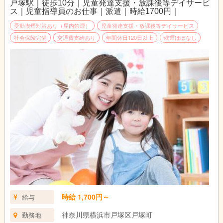
戸塚駅｜徒歩10分｜児童発達支援・放課後等デイサービ
ス｜児童指導員のお仕事｜派遣｜時給1700円｜
受動喫煙対策あり（屋内禁煙）
児童発達支援・放課後等デイサービス
社会保険完備
交通費支給あり
年間休日120日以上
残業ほぼなし
時給 1,700円～
給与
神奈川県横浜市戸塚区戸塚町
勤務地