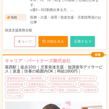
す。
※週3～5日勤務出来る方。
※フルタイム勤務も検討出来ます。
医療・介護・保育 / 発達支援・児童指導員のお
職種
※曜日、時間についてはお問合せ下さい
仕事
発達支援業務全般
詳細を見る
応募する
キープ
派遣
キャリア・パートナーズ株式会社
葛西駅｜徒歩10分｜児童発達支援・放課後等デイサービ
ス｜派遣｜扶養の範囲内OK｜時給1800円｜
受動喫煙対策あり（屋内禁煙）
児童発達支援・放課後等デイサービス
社会保険完備
交通費支給あり
年間休日120日以上
残業ほぼなし
未経験OK
年齢不問
WワークOK
駅近（5分以内）
扶養内OK
ブランクOK