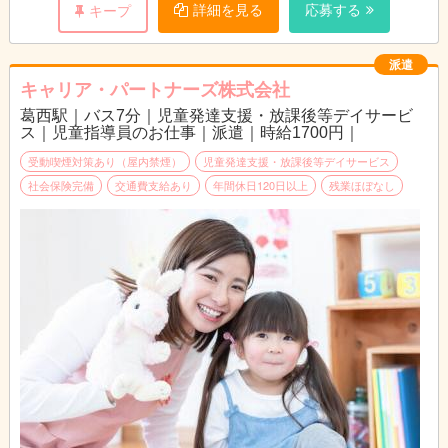
詳細を見る
応募する
キープ
派遣
キャリア・パートナーズ株式会社
葛西駅｜バス7分｜児童発達支援・放課後等デイサービ
ス｜児童指導員のお仕事｜派遣｜時給1700円｜
受動喫煙対策あり（屋内禁煙）
児童発達支援・放課後等デイサービス
社会保険完備
交通費支給あり
年間休日120日以上
残業ほぼなし