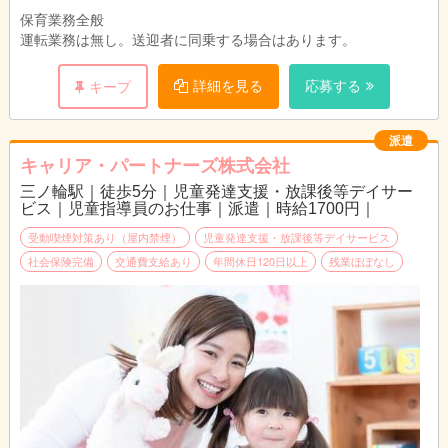
保育業務全般
運転業務は無し。送迎者に同乗する場合はあります。
詳細を見る
応募する
キープ
派遣
キャリア・パートナーズ株式会社
三ノ輪駅｜徒歩5分｜児童発達支援・放課後等デイサー
ビス｜児童指導員のお仕事｜派遣｜時給1700円｜
受動喫煙対策あり（屋内禁煙）
児童発達支援・放課後等デイサービス
社会保険完備
交通費支給あり
年間休日120日以上
残業ほぼなし