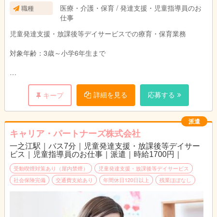
医療・介護・保育 / 発達支援・児童指導員のお
職種
仕事
児童発達支援・放課後等デイサービスでの療育・保育業務
対象年齢：3歳～小学6年生まで
今回の募集は、基本的に金曜日のみだけの週1日のお仕事です
詳細を見る
応募する
キープ
が、もう少し日数を増やして働きたい方のご相談も受け付けてお
ります。
派遣
また、発達支援のお仕事に興味はあるけど、続けていけるかご不
キャリア・パートナーズ株式会社
安な方にも是非チャレンジしていただきたいです。
一之江駅｜バス7分｜児童発達支援・放課後等デイサー
ビス｜児童指導員のお仕事｜派遣｜時給1700円｜
週1日の勤務ですので、お試し的な勤務のスタートでも大丈夫で
すので、少しでも興味がありましたら、是非ご応募ください。
受動喫煙対策あり（屋内禁煙）
児童発達支援・放課後等デイサービス
社会保険完備
交通費支給あり
年間休日120日以上
残業ほぼなし