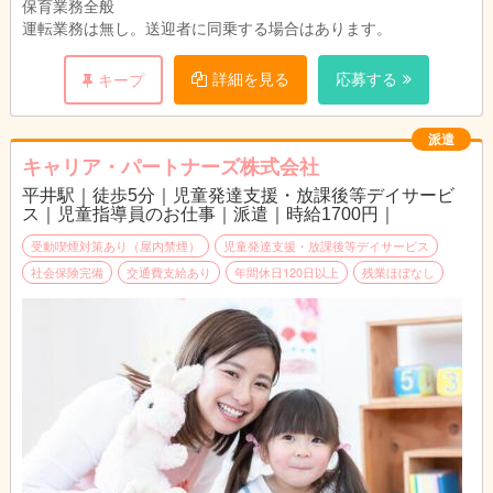
保育業務全般
運転業務は無し。送迎者に同乗する場合はあります。
詳細を見る
応募する
キープ
派遣
キャリア・パートナーズ株式会社
平井駅｜徒歩5分｜児童発達支援・放課後等デイサービ
ス｜児童指導員のお仕事｜派遣｜時給1700円｜
受動喫煙対策あり（屋内禁煙）
児童発達支援・放課後等デイサービス
社会保険完備
交通費支給あり
年間休日120日以上
残業ほぼなし