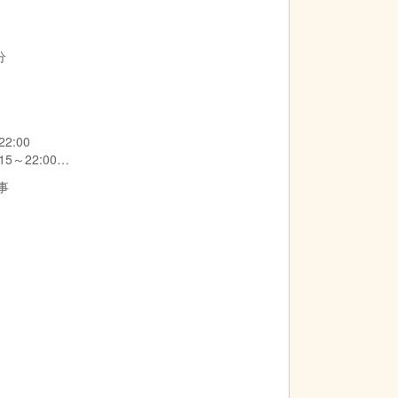
分
2:00
～22:00
事
ます。(宿直手当有)