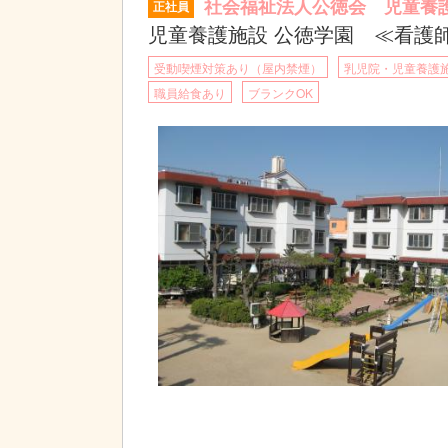
社会福祉法人公徳会 児童養
正社員
児童養護施設 公徳学園 ≪看護
受動喫煙対策あり（屋内禁煙）
乳児院・児童養護
職員給食あり
ブランクOK