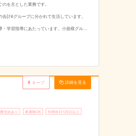
ぐのを主とした業務です。
）の合計6グループに分かれて生活しています。
導・学習指導にあたっています。小規模グルー
す。
しています。
ます。
定と日常生活の向上を図っています。
詳細を見る
キープ
費支給あり
車通勤OK
年間休日120日以上