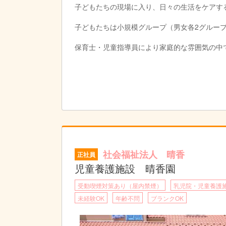
子どもたちの現場に入り、日々の生活をケアす
子どもたちは小規模グループ（男女各2グループ
保育士・児童指導員により家庭的な雰囲気の中
プの配置は 2グループで職員5名（リーダー1
各グループではグループ活動費・日用品費・被
グループには幅広い年齢層の職員を配置し、児
職員が「子どもの気持ち」を聞く姿勢を常に心
こども園就園前の幼児は、園内保育室でカリキ
社会福祉法人 晴香
正社員
職業指導・余暇活動・学習指導等 多彩なメニ
児童養護施設 晴香園
受動喫煙対策あり（屋内禁煙）
乳児院・児童養護
未経験OK
年齢不問
ブランクOK