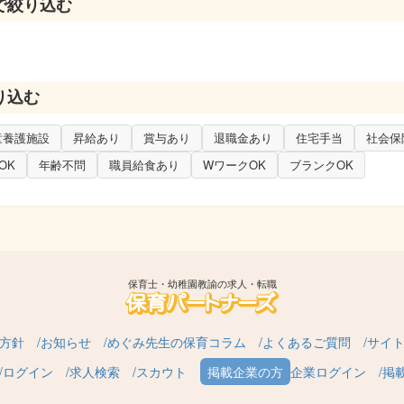
で絞り込む
り込む
童養護施設
昇給あり
賞与あり
退職金あり
住宅手当
社会保
OK
年齢不問
職員給食あり
WワークOK
ブランクOK
保育士・幼稚園教諭の求人・転職
方針
お知らせ
めぐみ先生の保育コラム
よくあるご質問
サイ
ログイン
求人検索
スカウト
企業ログイン
掲