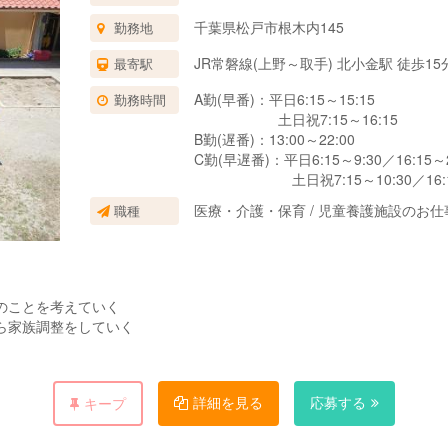
千葉県松戸市根木内145
勤務地
JR常磐線(上野～取手) 北小金駅 徒歩15
最寄駅
A勤(早番)：平日6:15～15:15
勤務時間
土日祝7:15～16:15
B勤(遅番)：13:00～22:00
C勤(早遅番)：平日6:15～9:30／16:15～2
土日祝7:15～10:30／16:15
D勤(日勤)：9:00～18:00
医療・介護・保育 / 児童養護施設のお仕
職種
宿直：平日22:00～翌6:15
土日祝22:00～翌7:15
※宿直後の勤務はAもしくはCになり
のことを考えていく
ら家族調整をしていく
詳細を見る
応募する
キープ