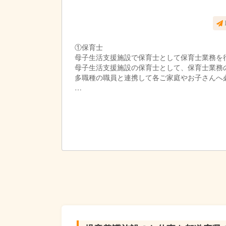
①保育士
母子生活支援施設で保育士として保育士業務を
母子生活支援施設の保育士として、保育士業務
多職種の職員と連携して各ご家庭やお子さんへ
②母子支援員
母子生活支援施設で母子支援員として支援業務
母子支援員はお母さまの困りごとの相談や行政
また、季節に合わせた施設行事なども行います
少年指導員や保育士、心理担当職員など多職種