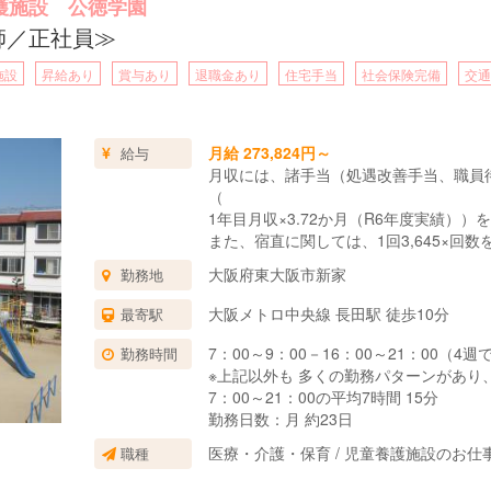
護施設 公徳学園
師／正社員≫
施設
昇給あり
賞与あり
退職金あり
住宅手当
社会保険完備
交通
月給 273,824円～
給与
月収には、諸手当（処遇改善手当、職員
（
1年目月収×3.72か月（R6年度実績）
また、宿直に関しては、1回3,645×回
大阪府東大阪市新家
勤務地
大阪メトロ中央線 長田駅 徒歩10分
最寄駅
7：00～9：00－16：00～21：00（4
勤務時間
※上記以外も 多くの勤務パターンがあり
7：00～21：00の平均7時間 15分
勤務日数：月 約23日
医療・介護・保育 / 児童養護施設のお仕
職種