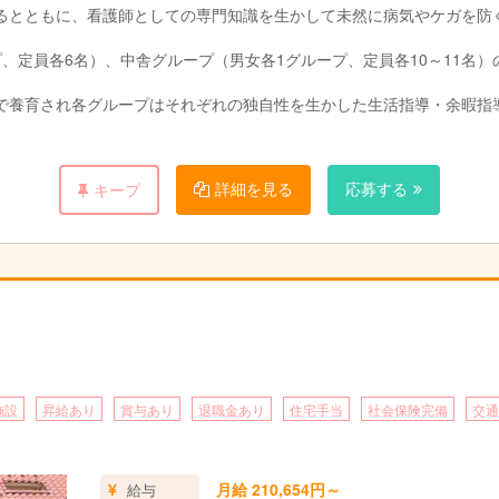
るとともに、看護師としての専門知識を生かして未然に病気やケガを防
、定員各6名）、中舎グループ（男女各1グループ、定員各10～11名
で養育され各グループはそれぞれの独自性を生かした生活指導・余暇指
名）、中舎グループは2グループで職員6名（リーダー1名）となっていま
服費・間食費をグループの実情に合わせて子どもたちと話し合って使途
詳細を見る
応募する
キープ
童の在園時間に合わせて勤務しているので安定した関係が構築されてい
がけているだけでなく、臨床心理士によるセラピーにて 児童の情緒安
ュラムに則って保育されています。
ューを展開し、児童の自立支援を図っています。
施設
昇給あり
賞与あり
退職金あり
住宅手当
社会保険完備
交通
月給 210,654円～
給与