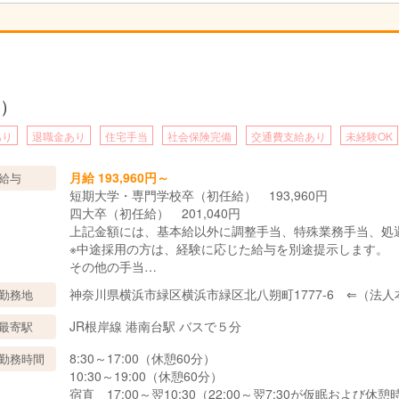
）
あり
退職金あり
住宅手当
社会保険完備
交通費支給あり
未経験OK
月給 193,960円～
給与
短期大学・専門学校卒（初任給） 193,960円
四大卒（初任給） 201,040円
上記金額には、基本給以外に調整手当、特殊業務手当、処
※中途採用の方は、経験に応じた給与を別途提示します。
その他の手当
通勤手当（上限50,000円）
神奈川県横浜市緑区横浜市緑区北八朔町1777-6 ⇐（法
勤務地
扶養手当
住宅手当（上限19,000円支給要件あり）
JR根岸線 港南台駅 バスで５分
最寄駅
奨学金償還助成手当（上限20,000円支給要件あり）
宿直手当（1回 4,500円）
8:30～17:00（休憩60分）
勤務時間
10:30～19:00（休憩60分）
宿直 17:00～翌10:30（22:00～翌7:30が仮眠お