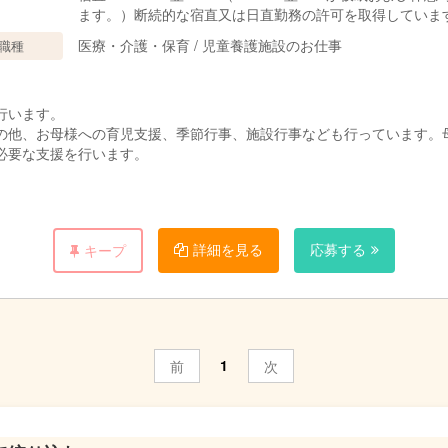
ます。）断続的な宿直又は日直勤務の許可を取得していま
医療・介護・保育 / 児童養護施設のお仕事
職種
行います。
の他、お母様への育児支援、季節行事、施設行事なども行っています。
必要な支援を行います。
を行います。
手続きのお手伝いや養育相談などを主に行います。
詳細を見る
応募する
キープ
。
の職員と連携して各ご家庭へ必要な支援を行います。
1
前
次