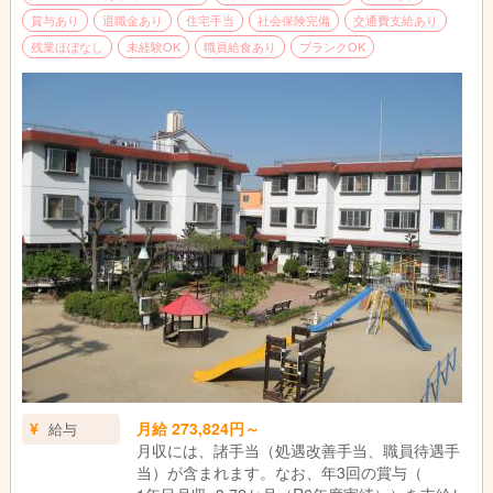
賞与あり
退職金あり
住宅手当
社会保険完備
交通費支給あり
残業ほぼなし
未経験OK
職員給食あり
ブランクOK
月給 273,824円～
給与
月収には、諸手当（処遇改善手当、職員待遇手
当）が含まれます。なお、年3回の賞与（