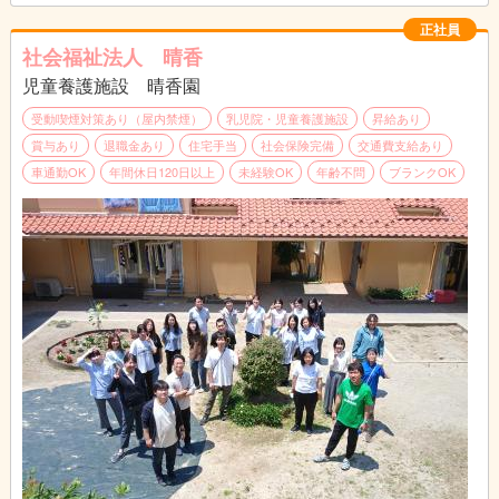
保育士・児童指導員により家庭的な雰囲気の中で養育され各グル
ープはそれぞれの独自性を生かした生活指導・余暇指導・学習指
正社員
導にあたっています。小規模グループの配置は 2グループで職員
社会福祉法人 晴香
5名（リーダー1名）、中舎グループは2グループで職員6名（リ
児童養護施設 晴香園
ーダー1名）となっています。
受動喫煙対策あり（屋内禁煙）
乳児院・児童養護施設
昇給あり
各グループではグループ活動費・日用品費・被服費・間食費をグ
賞与あり
退職金あり
住宅手当
社会保険完備
交通費支給あり
ループの実情に合わせて子どもたちと話し合って使途していま
車通勤OK
年間休日120日以上
未経験OK
年齢不問
ブランクOK
す。
グループには幅広い年齢層の職員を配置し、児童の在園時間に合
わせて勤務しているので安定した関係が構築されています。
職員が「子どもの気持ち」を聞く姿勢を常に心がけているだけで
なく、臨床心理士によるセラピーにて 児童の情緒安定と日常生
活の向上を図っています。
こども園就園前の幼児は、園内保育室でカリキュラムに則って保
育されています。
職業指導・余暇活動・学習指導等 多彩なメニューを展開し、児
童の自立支援を図っています。