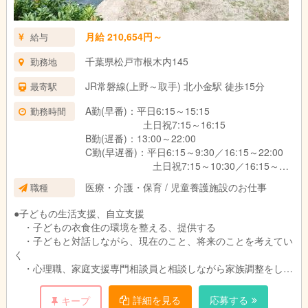
月給 210,654円～
給与
千葉県松戸市根木内145
勤務地
JR常磐線(上野～取手) 北小金駅 徒歩15分
最寄駅
A勤(早番)：平日6:15～15:15
勤務時間
土日祝7:15～16:15
B勤(遅番)：13:00～22:00
C勤(早遅番)：平日6:15～9:30／16:15～22:00
土日祝7:15～10:30／16:15～
22:00
医療・介護・保育 / 児童養護施設のお仕事
職種
D勤(日勤)：9:00～18:00
宿直：平日22:00～翌6:15
●子どもの生活支援、自立支援
土日祝22:00～翌7:15
・子どもの衣食住の環境を整える、提供する
※宿直後の勤務はAもしくはCになりま
・子どもと対話しながら、現在のこと、将来のことを考えてい
す。(宿直手当有)
く
・心理職、家庭支援専門相談員と相談しながら家族調整をして
いく
詳細を見る
応募する
キープ