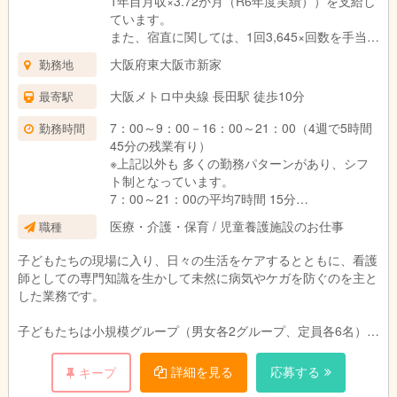
1年目月収×3.72か月（R6年度実績））を支給し
ています。
また、宿直に関しては、1回3,645×回数を手当と
して支給しています。
大阪府東大阪市新家
勤務地
大阪メトロ中央線 長田駅 徒歩10分
最寄駅
7：00～9：00－16：00～21：00（4週で5時間
勤務時間
45分の残業有り）
※上記以外も 多くの勤務パターンがあり、シフ
ト制となっています。
7：00～21：00の平均7時間 15分
勤務日数：月 約23日
医療・介護・保育 / 児童養護施設のお仕事
職種
子どもたちの現場に入り、日々の生活をケアするとともに、看護
師としての専門知識を生かして未然に病気やケガを防ぐのを主と
した業務です。
子どもたちは小規模グループ（男女各2グループ、定員各6名）、
中舎グループ（男女各1グループ、定員各10～11名）の合計6グ
ループに分かれて生活しています。
詳細を見る
応募する
キープ