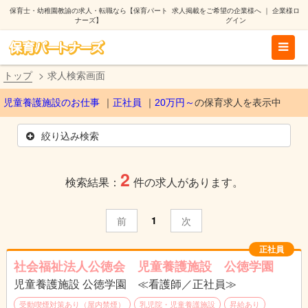
保育士・幼稚園教諭の求人・転職なら【保育パート
求人掲載をご希望の企業様へ
｜
企業様ロ
ナーズ】
グイン
トップ
求人検索画面
児童養護施設のお仕事
正社員
20万円～
の保育求人を表示中
絞り込み検索
2
検索結果：
件の求人があります。
1
前
次
正社員
社会福祉法人公徳会 児童養護施設 公徳学園
児童養護施設 公徳学園 ≪看護師／正社員≫
受動喫煙対策あり（屋内禁煙）
乳児院・児童養護施設
昇給あり