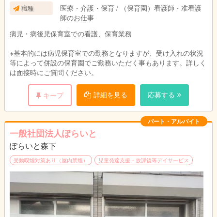
ご希望は不可となります。
医療・介護・保育 / （保育園）看護師・准看護
職種
師のお仕事
病児・病後児保育室での看護、保育業務
※基本的には病児保育室での勤務となりますが、受け入れの状況
等によって併設の保育園でご勤務いただく事もあります。詳しく
は面接時にご質問ください。
詳細を見る
応募する
キープ
パート・アルバイト
一般社団法人ぽらいと
ぽらいと森下
受動喫煙対策あり（屋内禁煙）
児童発達支援・放課後等デイサービス