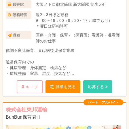
大阪メトロ御堂筋線 新大阪駅 徒歩5分
最寄駅
週2～3日ほど勤務
勤務時間
9：00～18：00（9：30～17：30でも可）
＊曜日は応相談可
医療・介護・保育 / （保育園）看護師・准看護
職種
師のお仕事
体調不良児保育、又は病後児保育業務
通常保育内での
・健康管理：身体測定、検温など
・環境整備：室温、湿度、換気など
・お子さんの生活の様子(遊び、食事、睡眠など）の
見守りもお願いします。
詳細を見る
応募する
キープ
パート・アルバイト
株式会社東邦運輸
BunBun保育園Ⅱ