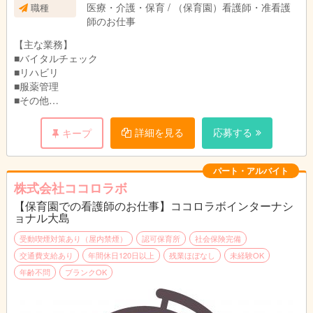
医療・介護・保育 / （保育園）看護師・准看護
職種
師のお仕事
【主な業務】
■バイタルチェック
■リハビリ
■服薬管理
■その他
精神科に特化した訪問看護で、
詳細を見る
応募する
キープ
バイタルチェックや
リハビリ、日常生活のサポートなど看護業務全般をお任せしま
す。
パート・アルバイト
利用者様のご自宅にそれぞれ訪問するので
株式会社ココロラボ
業務と合わせてゆっくり日常会話も楽しんだり、
【保育園での看護師のお仕事】ココロラボインターナシ
一人一人にしっかり向き合う事ができます。
ョナル大島
自宅から訪問先まで、社用車でそのまま直行直帰OK。
受動喫煙対策あり（屋内禁煙）
認可保育所
社会保険完備
交通費支給あり
年間休日120日以上
残業ほぼなし
未経験OK
★訪問エリア
年齢不問
ブランクOK
柏市、流山市、野田市、我孫子市、松戸市