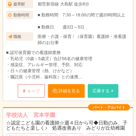
都営新宿線 大島駅 徒歩8分
最寄駅
■ 勤務時間 7:30～18:00の間で週20時間以上
勤務時間
■ 勤務日 週3日～5日
医療・介護・保育 / （保育園）看護師・准看護
職種
師のお仕事
■ 認可保育園での看護師業務
・乳幼児（0歳～5歳児）合計56名の健康管理
・感染症、アレルギー管理、予防、対応
・日々の健康管理（熱、けがなど）
・嘱託医（小児科、歯科医）との連携
・緊急時の保育補助
・保護者との健康に関する指導等コミュニケーション
詳細を見る
応募する
キープ
パート・アルバイト
学校法人 宮本学園
☆認定こども園の看護師☆週４日から可◆日勤のみ、子
どもたちと楽しく♪ 処遇改善あり みどりが丘幼稚園