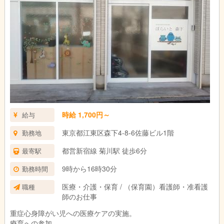
時給 1,700円～
給与
東京都江東区森下4-8-6佐藤ビル1階
勤務地
都営新宿線 菊川駅 徒歩6分
最寄駅
9時から16時30分
勤務時間
医療・介護・保育 / （保育園）看護師・准看護
職種
師のお仕事
重症心身障がい児への医療ケアの実施。
療育への参加