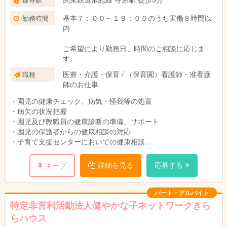
基本７：００～１９：００のうち実働８時間以
勤務時間
内
ご希望により勤務日、時間のご相談に応じま
す。
医療・介護・保育 / （保育園）看護師・准看護
職種
師のお仕事
・園児の健康チェック、病気・怪我等の処置
・病欠の状況把握
・園児及び教職員の健康診断の準備、サポート
・園児の保護者からの健康相談の対応
・子育て支援センターにおいての健康相談
・乳幼児の保育（0歳児クラス）
・その他必要な業務
詳細を見る
応募する
キープ
パート・アルバイト
特定非営利活動法人健やかな子ネットワークきら
らハウス