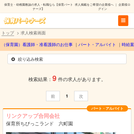
保育士・幼稚園教諭の求人・転職なら【保育パート
求人掲載をご希望の企業様へ
｜
企業様ロ
ナーズ】
グイン
トップ
求人検索画面
（保育園）看護師・准看護師のお仕事
パート・アルバイト
時給
絞り込み検索
9
検索結果：
件の求人があります。
1
前
次
パート・アルバイト
リンクアップ合同会社
保育所ちびっこランド 六町園