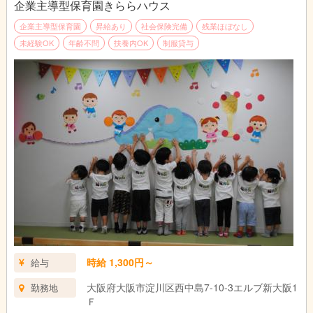
企業主導型保育園きららハウス
企業主導型保育園
昇給あり
社会保険完備
残業ほぼなし
未経験OK
年齢不問
扶養内OK
制服貸与
時給 1,300円～
給与
大阪府大阪市淀川区西中島7-10-3エルブ新大阪1
勤務地
Ｆ