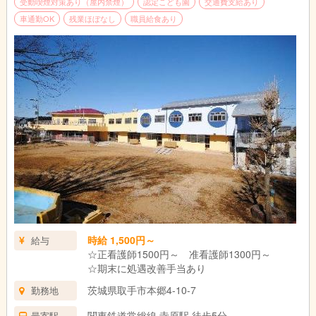
受動喫煙対策あり（屋内禁煙）
認定こども園
交通費支給あり
車通勤OK
残業ほぼなし
職員給食あり
時給 1,500円～
給与
☆正看護師1500円～ 准看護師1300円～
☆期末に処遇改善手当あり
茨城県取手市本郷4-10-7
勤務地
関東鉄道常総線 寺原駅 徒歩5分
最寄駅