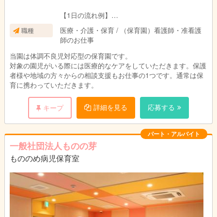
【1日の流れ例】
08：30～ 出勤
医療・介護・保育 / （保育園）看護師・准看護
職種
登園対応、視診、検温、病状聞き取
師のお仕事
り
09：30～ 水分補給補助、遊び
当園は体調不良児対応型の保育園です。
11：00～ 食事介助
対象の園児がいる際には医療的なケアをしていただきます。保護
11：30～ 午睡チェック、連絡帳入力
者様や地域の方々からの相談支援もお仕事の1つです。通常は保
12：00～ お昼休憩
育に携わっていただきます。
15：00～ 午後のおやつ
16：00～ 降園対応、病状お伝え、看護アドバ
詳細を見る
応募する
キープ
イス
17：30 退勤
※体調不良児の有無によって内容は変わります。
パート・アルバイト
一般社団法人ものの芽
もののめ病児保育室