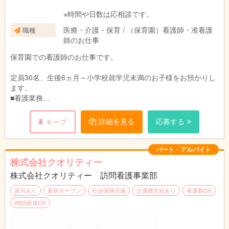
※時間や日数は応相談です。
医療・介護・保育 / （保育園）看護師・准看護
職種
師のお仕事
保育園での看護師のお仕事です。
定員30名、生後6ヵ月～小学校就学児未満のお子様をお預かりし
ます。
■看護業務
・お子様の健康管理や衛生管理
・怪我の応急処置や体調不良児の対応
詳細を見る
応募する
キープ
・保健衛生アドバイス 等
■保育補助業務
■その他園運営に関わる附帯業務
パート・アルバイト
株式会社クオリティー
※保育園では子どものケガや体調不良が極力発生しない
株式会社クオリティー 訪問看護事業部
ようにする必要があります。
よって普段は看護業務より保育補助業務が中心となります。
賞与あり
新規オープン
社会保険完備
交通費支給あり
車通勤OK
保育補助をしながら子ども達の体調などに気を配り、
WEB面接OK
有事の際に対応いただきます。