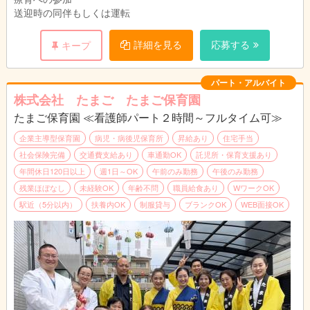
送迎時の同伴もしくは運転
詳細を見る
応募する
キープ
パート・アルバイト
株式会社 たまご たまご保育園
たまご保育園 ≪看護師パート２時間～フルタイム可≫
企業主導型保育園
病児・病後児保育所
昇給あり
住宅手当
社会保険完備
交通費支給あり
車通勤OK
託児所・保育支援あり
年間休日120日以上
週1日～OK
午前のみ勤務
午後のみ勤務
残業ほぼなし
未経験OK
年齢不問
職員給食あり
WワークOK
駅近（5分以内）
扶養内OK
制服貸与
ブランクOK
WEB面接OK