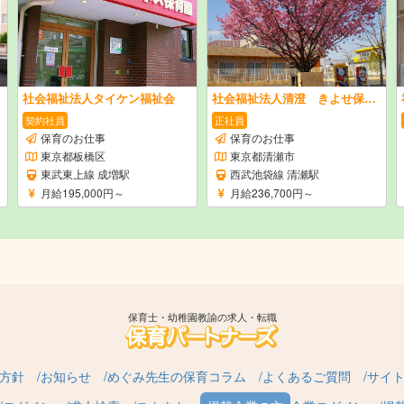
社会福祉法人タイケン福祉会
社会福祉法人清澄 きよせ保育園
契約社員
正社員
保育のお仕事
保育のお仕事
東京都板橋区
東京都清瀬市
東武東上線 成増駅
西武池袋線 清瀬駅
月給195,000円～
月給236,700円～
保育士・幼稚園教諭の求人・転職
方針
お知らせ
めぐみ先生の保育コラム
よくあるご質問
サイ