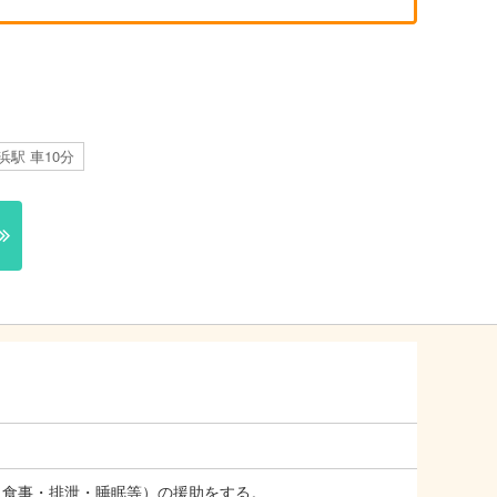
浜駅 車10分
食事・排泄・睡眠等）の援助をする。