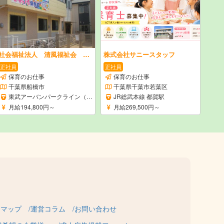
社会福祉法人 清風福祉会 なないろ保育園
株式会社サニースタッフ
正社員
正社員
保育のお仕事
保育のお仕事
千葉県船橋市
千葉県千葉市若葉区
東武アーバンパークライン（東武野田線） 塚田駅
JR総武本線 都賀駅
月給194,800円～
月給269,500円～
トマップ
運営コラム
お問い合わせ