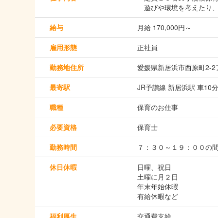
遊びや環境を考えたり、
給与
月給 170,000円～
雇用形態
正社員
勤務地住所
愛媛県新居浜市西原町2-2
最寄駅
JR予讃線 新居浜駅 車10
職種
保育のお仕事
必要資格
保育士
勤務時間
７：３０～１９：００の
休日休暇
日曜、祝日
土曜に月２日
年末年始休暇
有給休暇など
福利厚生
交通費支給