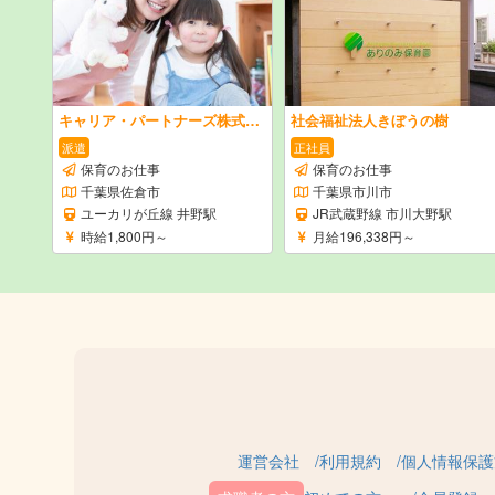
キャリア・パートナーズ株式会社
社会福祉法人きぼうの樹
派遣
正社員
保育のお仕事
保育のお仕事
千葉県佐倉市
千葉県市川市
ユーカリが丘線 井野駅
JR武蔵野線 市川大野駅
時給1,800円～
月給196,338円～
運営会社
利用規約
個人情報保護