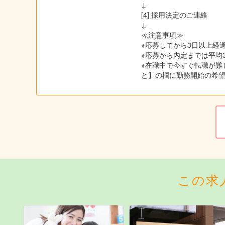
↓
[4] 採用決定のご連絡
↓
≪注意事項≫
※応募してから3日以上経過
※応募から内定までは平均
※在職中で今すぐ転職が難
と】の欄に勤務開始の希
この求