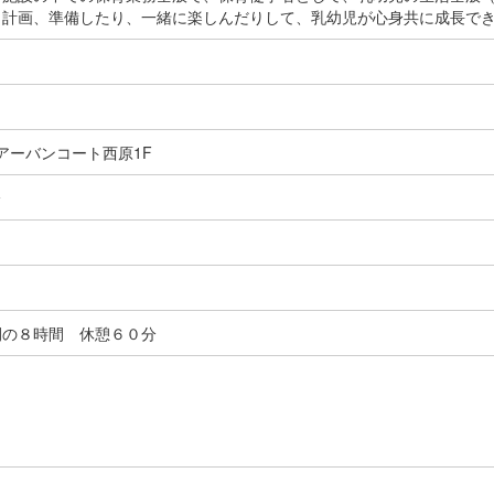
計画、準備したり、一緒に楽しんだりして、乳幼児が心身共に成長でき
アーバンコート西原1F
分
間の８時間 休憩６０分