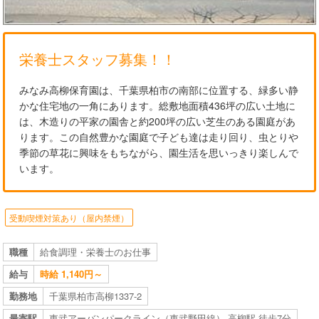
栄養士スタッフ募集！！
みなみ高柳保育園は、千葉県柏市の南部に位置する、緑多い静
かな住宅地の一角にあります。総敷地面積436坪の広い土地に
は、木造りの平家の園舎と約200坪の広い芝生のある園庭があ
ります。この自然豊かな園庭で子ども達は走り回り、虫とりや
季節の草花に興味をもちながら、園生活を思いっきり楽しんで
います。
受動喫煙対策あり（屋内禁煙）
職種
給食調理・栄養士のお仕事
給与
時給 1,140円～
勤務地
千葉県柏市高柳1337-2
最寄駅
東武アーバンパークライン（東武野田線） 高柳駅 徒歩7分