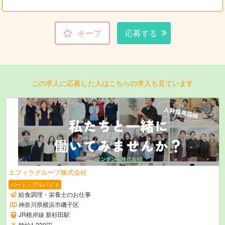
キープ
応募する
この求人に応募した人はこちらの求人も見ています
エフィラグループ株式会社
パート・アルバイト
給食調理・栄養士のお仕事
神奈川県横浜市磯子区
JR根岸線 新杉田駅
時給1,230円～