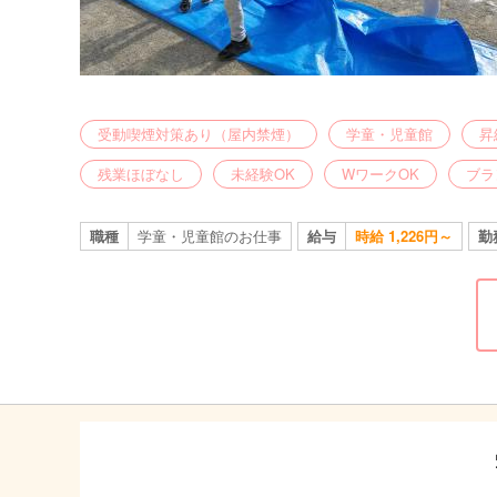
受動喫煙対策あり（屋内禁煙）
学童・児童館
昇
残業ほぼなし
未経験OK
WワークOK
ブラ
職種
学童・児童館のお仕事
給与
時給 1,226円～
勤