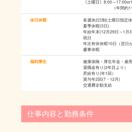
《土曜日》8:00～17:00or1
（年間約11回～
休日休暇
各週休2日制(土曜日指定
夏季休暇(3日)
年始年末(12月29日～1月
祝日
年次有休休暇10日（翌日
慶事休暇
福利厚生
健康保険・厚生年金・雇
退職金有り(2年目より）
昇給有り(年1回）
賞与年2回(7・12月)
交通費全額支給
仕事内容と勤務条件