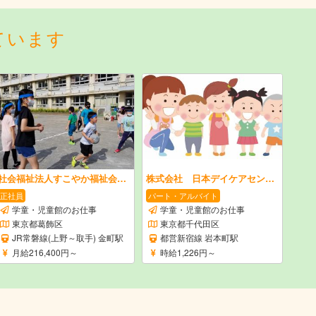
ています
社会福祉法人すこやか福祉会 金町学童保育クラブ
株式会社 日本デイケアセンター
正社員
パート・アルバイト
学童・児童館のお仕事
学童・児童館のお仕事
東京都葛飾区
東京都千代田区
JR常磐線(上野～取手) 金町駅
都営新宿線 岩本町駅
月給216,400円～
時給1,226円～