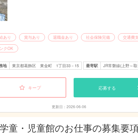
給あり
賞与あり
退職金あり
社会保険完備
交通費
ンクOK
務地
東京都葛飾区 東金町 1丁目33－15
最寄駅
JR常磐線(上野～取
キープ
応募する
更新日：2026-06-06
学童・児童館のお仕事の募集要