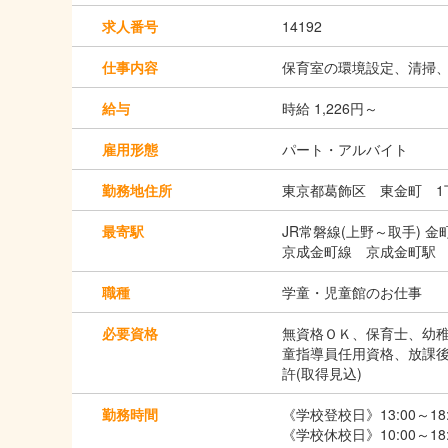
求人番号
14192
仕事内容
保育室の環境設定、清掃
給与
時給 1,226円～
雇用形態
パート・アルバイト
勤務地住所
東京都葛飾区 東金町 1丁
最寄駅
JR常磐線(上野～取手) 金
京成金町線 京成金町駅 
職種
学童・児童館のお仕事
必要資格
無資格ＯＫ、保育士、幼稚
童指導員任用資格、放課後
許(取得見込)
勤務時間
《学校登校日》13:00～18
《学校休校日》10:00～18