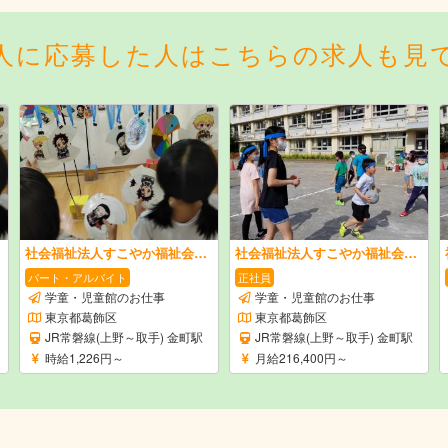
人に応募した人はこちらの求人も見
社会福祉法人すこやか福祉会 金町学童保育クラブ
社会福祉法人すこやか福祉会 金町学童保育クラブ
パート・アルバイト
正社員
学童・児童館のお仕事
学童・児童館のお仕事
東京都葛飾区
東京都葛飾区
JR常磐線(上野～取手) 金町駅
JR常磐線(上野～取手) 金町駅
時給1,226円～
月給216,400円～