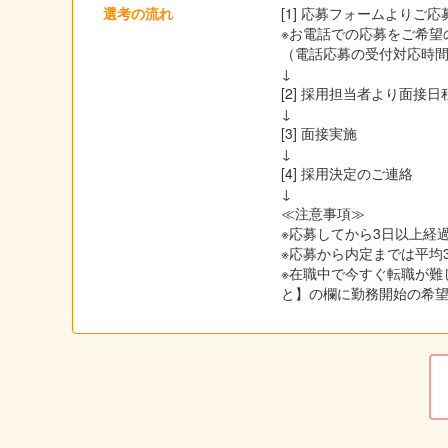
選考の流れ
[1] 応募フォームよりご
※お電話での応募をご希望の
（電話応募の受付対応時間は
↓
[2] 採用担当者より面
↓
[3] 面接実施
↓
[4] 採用決定のご連絡
↓
≪注意事項≫
※応募してから3日以上経過
※応募から内定までは平均
※在職中で今すぐ転職が難
と】の欄に勤務開始の希