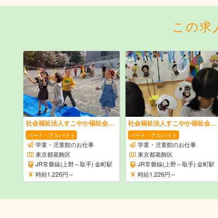
この求
社会福祉法人すこやか福祉会 金町学童保育クラブ
社会福祉法人すこやか福祉会 金町学童保育クラブ
パート・アルバイト
パート・アルバイト
学童・児童館のお仕事
学童・児童館のお仕事
東京都葛飾区
東京都葛飾区
JR常磐線(上野～取手) 金町駅
JR常磐線(上野～取手) 金町駅
時給1,226円～
時給1,226円～