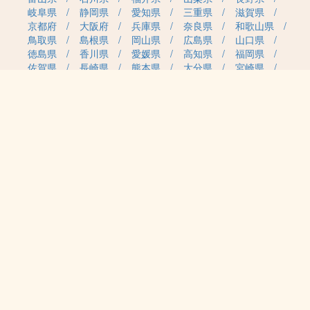
岐阜県
静岡県
愛知県
三重県
滋賀県
京都府
大阪府
兵庫県
奈良県
和歌山県
鳥取県
島根県
岡山県
広島県
山口県
徳島県
香川県
愛媛県
高知県
福岡県
佐賀県
長崎県
熊本県
大分県
宮崎県
鹿児島県
沖縄県
職種カテゴリから求人を探す
事務・管理
医療・介護・保育
雇用形態から求人を探す
正社員
契約社員
パート・アルバイト
派遣
紹介予定派遣
月給・単価から求人を探す
20万円～
30万円～
40万円～
50万円～
60万円～
70万円～
80万円～
時給案件
日給案件
特徴から求人を探す
受動喫煙対策あり（屋内禁煙）
受動喫煙対策あり（喫煙室設置）