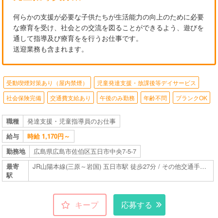
何らかの支援が必要な子供たちが生活能力の向上のために必要
な療育を受け、社会との交流を図ることができるよう、遊びを
通して指導及び療育をを行うお仕事です。
送迎業務も含まれます。
受動喫煙対策あり（屋内禁煙）
児童発達支援・放課後等デイサービス
社会保険完備
交通費支給あり
午後のみ勤務
年齢不問
ブランクOK
職種
発達支援・児童指導員のお仕事
給与
時給 1,170円～
勤務地
広島県広島市佐伯区五日市中央7-5-7
最寄
JR山陽本線(三原～岩国) 五日市駅 徒歩27分 / その他交通手段あり
駅
キープ
応募する