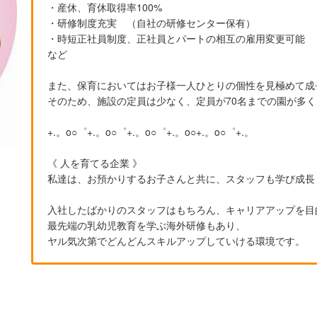
・産休、育休取得率100%
・研修制度充実 （自社の研修センター保有）
・時短正社員制度、正社員とパートの相互の雇用変更可能
など
また、保育においてはお子様一人ひとりの個性を見極めて成
そのため、施設の定員は少なく、定員が70名までの園が多
+.。o○゜+.。o○゜+.。o○゜+.。o○+.。o○゜+.。
《 人を育てる企業 》
私達は、お預かりするお子さんと共に、スタッフも学び成長
入社したばかりのスタッフはもちろん、キャリアアップを目
最先端の乳幼児教育を学ぶ海外研修もあり、
ヤル気次第でどんどんスキルアップしていける環境です。