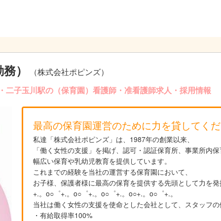
勤務）
（株式会社ポピンズ）
区・二子玉川駅の（保育園）看護師・准看護師求人・採用情報
最高の保育園運営のために力を貸してくだ
私達「株式会社ポピンズ」は、1987年の創業以来、
「働く女性の支援」を掲げ、認可・認証保育所、事業所内保
幅広い保育や乳幼児教育を提供しています。
これまでの経験を当社の運営する保育園において、
お子様、保護者様に最高の保育を提供する先頭として力を発
+.。o○゜+.。o○゜+.。o○゜+.。o○+.。o○゜+.。
当社は働く女性の支援を使命とした会社として、スタッフの
・有給取得率100%