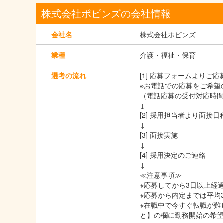
株式会社ポピンズの会社情報
会社名
株式会社ポピンズ
業種
介護・福祉・保育
選考の流れ
[1] 応募フォームよりご
※お電話での応募をご希望の
（電話応募の受付対応時間は
↓
[2] 採用担当者より面
↓
[3] 面接実施
↓
[4] 採用決定のご連絡
↓
≪注意事項≫
※応募してから3日以上経過
※応募から内定までは平均
※在職中で今すぐ転職が難
と】の欄に勤務開始の希