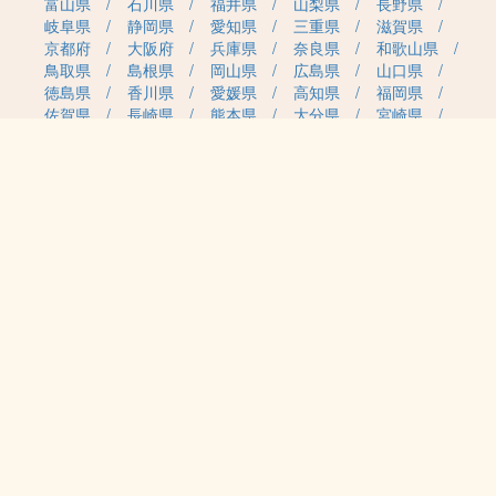
富山県
石川県
福井県
山梨県
長野県
岐阜県
静岡県
愛知県
三重県
滋賀県
京都府
大阪府
兵庫県
奈良県
和歌山県
鳥取県
島根県
岡山県
広島県
山口県
徳島県
香川県
愛媛県
高知県
福岡県
佐賀県
長崎県
熊本県
大分県
宮崎県
鹿児島県
沖縄県
職種カテゴリから求人を探す
事務・管理
医療・介護・保育
雇用形態から求人を探す
正社員
契約社員
パート・アルバイト
派遣
紹介予定派遣
月給・単価から求人を探す
20万円～
30万円～
40万円～
50万円～
60万円～
70万円～
80万円～
時給案件
日給案件
特徴から求人を探す
受動喫煙対策あり（屋内禁煙）
受動喫煙対策あり（喫煙室設置）