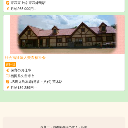
東武東上線 東武練馬駅
月給265,000円～
社会福祉法人美希福祉会
正社員
保育のお仕事
福岡県久留米市
JR鹿児島本線(博多～八代) 荒木駅
月給189,289円～
保育士・幼稚園教諭の求人・転職