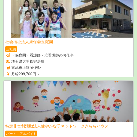
社会福祉法人康保会玉淀園
正社員
（保育園）看護師・准看護師のお仕事
埼玉県大里郡寄居町
東武東上線 寄居駅
月給209,700円～
特定非営利活動法人健やかな子ネットワークきららハウス
パート・アルバイト