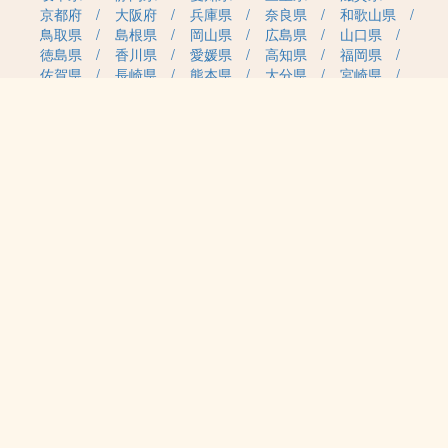
京都府
大阪府
兵庫県
奈良県
和歌山県
鳥取県
島根県
岡山県
広島県
山口県
徳島県
香川県
愛媛県
高知県
福岡県
佐賀県
長崎県
熊本県
大分県
宮崎県
鹿児島県
沖縄県
職種カテゴリから求人を探す
事務・管理
医療・介護・保育
雇用形態から求人を探す
正社員
契約社員
パート・アルバイト
派遣
紹介予定派遣
月給・単価から求人を探す
20万円～
30万円～
40万円～
50万円～
60万円～
70万円～
80万円～
時給案件
日給案件
特徴から求人を探す
受動喫煙対策あり（屋内禁煙）
受動喫煙対策あり（喫煙室設置）
2027年4月 新規開園
認可保育所