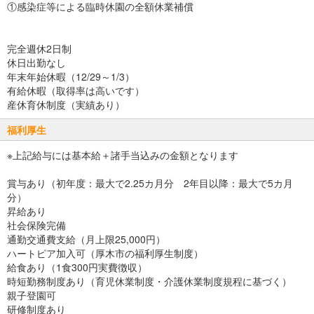
①感染症等による臨時休園の全額休業補償
完全週休2日制
休日出勤なし
年末年始休暇（12/29～1/3）
有給休暇（取得率は高いです）
産休育休制度（実績あり）
福利厚生
※上記給与には基本給＋諸手当込みの金額となります
賞与あり（初年度：最大で2.25カ月分 2年目以降：最大で5カ月
分）
昇給あり
社会保険完備
通勤交通費支給（月上限25,000円）
ハートピア加入可（厚木市の福利厚生制度）
給食あり（1食300円実費徴収）
時短勤務制度あり（育児休業制度・介護休業制度規程に基づく）
親子登園可
研修制度あり