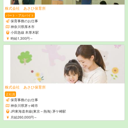
株式会社 あさひ保育所
パート・アルバイト
保育事務のお仕事
神奈川県厚木市
小田急線 本厚木駅
時給1,300円～
株式会社 あさひ保育所
正社員
保育事務のお仕事
神奈川県茅ヶ崎市
JR東海道本線(東京～熱海) 茅ケ崎駅
月給260,000円～