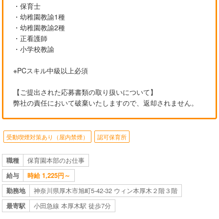
・保育士
・幼稚園教諭1種
・幼稚園教諭2種
・正看護師
・小学校教諭
※PCスキル中級以上必須
【ご提出された応募書類の取り扱いについて】
弊社の責任において破棄いたしますので、返却されません。
受動喫煙対策あり（屋内禁煙）
認可保育所
職種
保育園本部のお仕事
給与
時給 1,225円～
勤務地
神奈川県厚木市旭町5-42-32 ウィン本厚木２階３階
最寄駅
小田急線 本厚木駅 徒歩7分