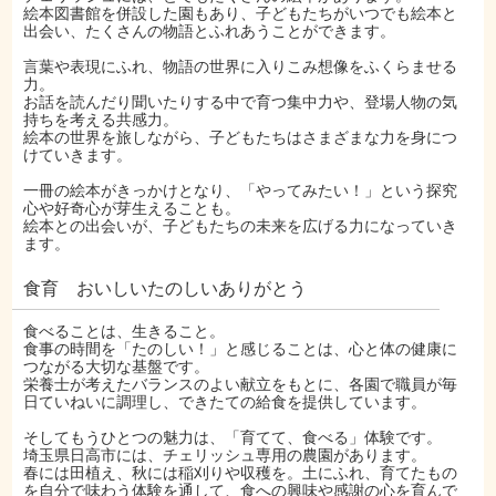
絵本図書館を併設した園もあり、子どもたちがいつでも絵本と
出会い、たくさんの物語とふれあうことができます。
言葉や表現にふれ、物語の世界に入りこみ想像をふくらませる
力。
お話を読んだり聞いたりする中で育つ集中力や、登場人物の気
持ちを考える共感力。
絵本の世界を旅しながら、子どもたちはさまざまな力を身につ
けていきます。
一冊の絵本がきっかけとなり、「やってみたい！」という探究
心や好奇心が芽生えることも。
絵本との出会いが、子どもたちの未来を広げる力になっていき
ます。
食育 おいしいたのしいありがとう
食べることは、生きること。
食事の時間を「たのしい！」と感じることは、心と体の健康に
つながる大切な基盤です。
栄養士が考えたバランスのよい献立をもとに、各園で職員が毎
日ていねいに調理し、できたての給食を提供しています。
そしてもうひとつの魅力は、「育てて、食べる」体験です。
埼玉県日高市には、チェリッシュ専用の農園があります。
春には田植え、秋には稲刈りや収穫を。土にふれ、育てたもの
を自分で味わう体験を通して、食への興味や感謝の心を育んで