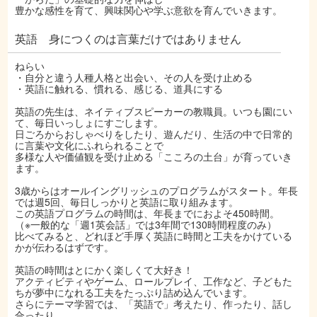
豊かな感性を育て、興味関心や学ぶ意欲を育んでいきます。
英語 身につくのは言葉だけではありません
ねらい
・自分と違う人種人格と出会い、その人を受け止める
・英語に触れる、慣れる、感じる、道具にする
英語の先生は、ネイティブスピーカーの教職員。いつも園にい
て、毎日いっしょにすごします。
日ごろからおしゃべりをしたり、遊んだり、生活の中で日常的
に言葉や文化にふれられることで
多様な人や価値観を受け止める「こころの土台」が育っていき
ます。
3歳からはオールイングリッシュのプログラムがスタート。年長
では週5回、毎日しっかりと英語に取り組みます。
この英語プログラムの時間は、年長までにおよそ450時間。
（※一般的な「週1英会話」では3年間で130時間程度のみ）
比べてみると、どれほど手厚く英語に時間と工夫をかけている
かが伝わるはずです。
英語の時間はとにかく楽しくて大好き！
アクティビティやゲーム、ロールプレイ、工作など、子どもた
ちが夢中になれる工夫をたっぷり詰め込んでいます。
さらにテーマ学習では、「英語で」考えたり、作ったり、話し
合ったり。