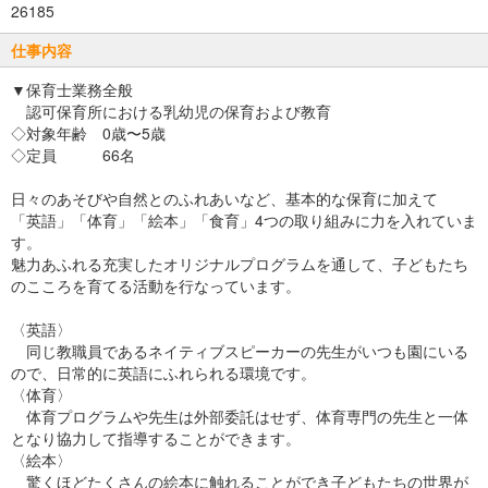
26185
仕事内容
▼保育士業務全般
認可保育所における乳幼児の保育および教育
◇対象年齢 0歳〜5歳
◇定員 66名
日々のあそびや自然とのふれあいなど、基本的な保育に加えて
「英語」「体育」「絵本」「食育」4つの取り組みに力を入れていま
す。
魅力あふれる充実したオリジナルプログラムを通して、子どもたち
のこころを育てる活動を行なっています。
〈英語〉
同じ教職員であるネイティブスピーカーの先生がいつも園にいる
ので、日常的に英語にふれられる環境です。
〈体育〉
体育プログラムや先生は外部委託はせず、体育専門の先生と一体
となり協力して指導することができます。
〈絵本〉
驚くほどたくさんの絵本に触れることができ子どもたちの世界が