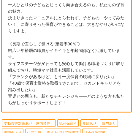
一人ひとりの子どもとじっくり向き合えるのも、私たちの保育
の魅力。
決まりきったマニュアルにとらわれず、子どもの「やってみた
い！」に寄りそった保育ができることは、大きなやりがいにな
りますよ。
《長期で安心して働ける“定着率90％”》
幅広い年齢層の職員がイキイキと年齢関係なく活躍していま
す。
ライフステージが変わっても安心して働ける職場づくりに取り
組んでおり、時短ママ社員も活躍しています。
「ブランクがあるけど、もう一度保育の現場に戻りたい」
「40歳で保育士資格を取得できたので、セカンドキャリアを
踏み出したい」
育児との両立も、新たなチャレンジも――どのような方も私た
ちがしっかりサポートします！
受動喫煙対策あり（屋内禁煙）
認可保育所
昇給あり
賞与あり
退職金あり
住宅手当
借り上げ社宅利用可
社会保険完備