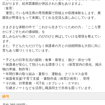
広がります。絵本図書館が併設された園もありますよ。
〈食育〉
運営している埼玉県の専用農園で田植えや収穫体験をします。農
園長が野菜をもって来園してくれる交流も楽しみにしています。
さまざまな体験の中で「これから生きていくための力」「こころ豊
かにすごすための価値観」を
楽しみながら身につけ、のびのびと伸ばしていける環境を整えてい
ます。
また、子どもたちだけでなく保護者の方との信頼関係も大切に共に
育ちあう園づくりをしています。
＊子どもの日常生活の援助：食事・着替え・遊び・排せつ等
＊保護者が安心して預けられる環境づくり （保育室内の美化、掲示
物の準備、制作等）
＊年間行事の取り組み：夏祭り、運動会、クリスマス会等
＊保護者支援/子育て支援 ・書類作成（保育計画等）、管理
＊その他、付帯業務 ・ICT化（タブレット・スマホ）
引継ぎノートなどを活用し職員同士で共有を図っています。
給与
月給 293,000円～