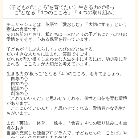
〈子どもの“こころ”を育てたい〉生きる力の“根っ
こ”となる「4つのこころ」「４つの取り組み」
チェリッシュとは、英語で「愛おしむ」「大切にする」という
意味の言葉です。
その名前のとおり、私たちは一人ひとりの子どもにたっぷりの
愛情をそそぎ、心ある保育を行っています。
子どもが「じぶんらしく」のびのびと生きる。
だいすきな人たちに囲まれ、笑顔ですごす。
だれもが思い描くしあわせな人生を手にするには、幼少期に育
まれる「こころ」が大切だと考えています。
生きる力の“根っこ”となる「4つのこころ」を育てましょう。
自尊の心
自立の心
協調の心
創造の心
「これでいいんだ」と思わせてくれる、個性と自信を育む環境
があります。
「ここにいていいんだ」と思わせてくれる、愛情豊かな先生た
ちがいます。
また「英語」「体育」「絵本」「食育」４つの取り組みにも重
点をおき
当園の充実した独自プログラムで、子どもたちの「ことば」や
「からだ」の基礎的な力を伸ばし