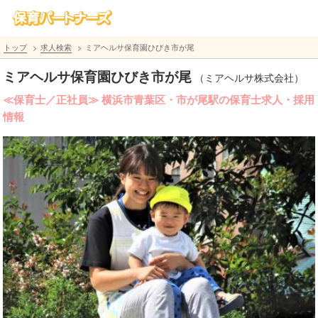
トップ
求人検索
ミアヘルサ保育園ひびき市が尾
ミアヘルサ保育園ひびき市が尾
（ミアヘルサ株式会社）
≪保育士／正社員≫ 横浜市青葉区・市が尾駅の保育士求人・採用
情報