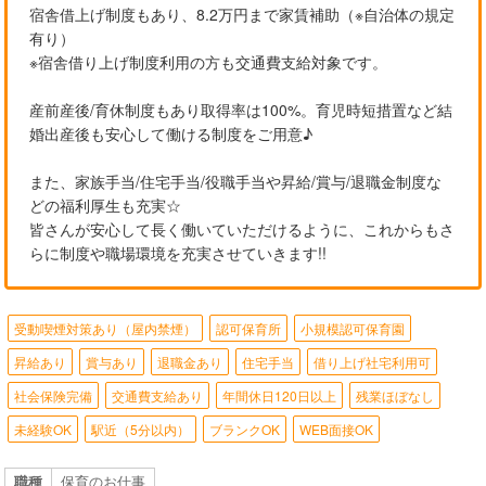
宿舎借上げ制度もあり、8.2万円まで家賃補助（※自治体の規定
有り）
※宿舎借り上げ制度利用の方も交通費支給対象です。
産前産後/育休制度もあり取得率は100%。育児時短措置など結
婚出産後も安心して働ける制度をご用意♪
また、家族手当/住宅手当/役職手当や昇給/賞与/退職金制度な
どの福利厚生も充実☆
皆さんが安心して長く働いていただけるように、これからもさ
らに制度や職場環境を充実させていきます!!
受動喫煙対策あり（屋内禁煙）
認可保育所
小規模認可保育園
昇給あり
賞与あり
退職金あり
住宅手当
借り上げ社宅利用可
社会保険完備
交通費支給あり
年間休日120日以上
残業ほぼなし
未経験OK
駅近（5分以内）
ブランクOK
WEB面接OK
職種
保育のお仕事