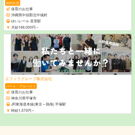
契約社員
保育のお仕事
沖縄県中頭郡北中城村
ゆいレール 首里駅
月給166,000円～
エフィラグループ株式会社
パート・アルバイト
保育のお仕事
神奈川県平塚市
JR東海道本線(東京～熱海) 平塚駅
時給1,370円～