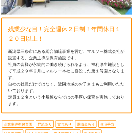
残業少な目！完全週休２日制！年間休日１
２０日以上！
新潟県三条市にある総合物琉事業を営む、マルソー株式会社が
設置する、企業主導型保育施設です。
社員の皆様が永続的に働き続けられるよう、福利厚生施設とし
て平成２９年２月にマルソー本社に併設した第１号園となりま
す。
自社の社員だけではなく、近隣地域のお子さまもご利用いただ
いております。
定員１２名という小規模ならではの手厚い保育を実施しており
ます。
企業主導型保育園
昇給あり
賞与あり
退職金あり
住宅手当