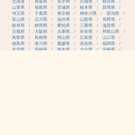
北海道
青森県
岩手県
宮城県
秋田県
山形県
福島県
茨城県
栃木県
群馬県
埼玉県
千葉県
東京都
神奈川県
新潟県
富山県
石川県
福井県
山梨県
長野県
岐阜県
静岡県
愛知県
三重県
滋賀県
京都府
大阪府
兵庫県
奈良県
和歌山県
鳥取県
島根県
岡山県
広島県
山口県
徳島県
香川県
愛媛県
高知県
福岡県
佐賀県
長崎県
熊本県
大分県
宮崎県
鹿児島県
沖縄県
職種カテゴリから求人を探す
事務・管理
医療・介護・保育
雇用形態から求人を探す
正社員
契約社員
パート・アルバイト
派遣
紹介予定派遣
月給・単価から求人を探す
20万円～
30万円～
40万円～
50万円～
60万円～
70万円～
80万円～
時給案件
日給案件