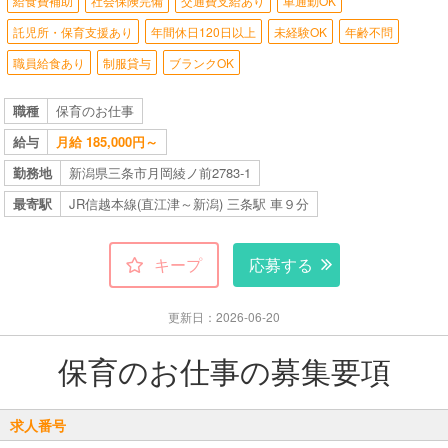
給食費補助
社会保険完備
交通費支給あり
車通勤OK
託児所・保育支援あり
年間休日120日以上
未経験OK
年齢不問
職員給食あり
制服貸与
ブランクOK
職種
保育のお仕事
給与
月給 185,000円～
勤務地
新潟県三条市月岡綾ノ前2783-1
最寄駅
JR信越本線(直江津～新潟) 三条駅 車９分
キープ
応募する
更新日：2026-06-20
保育のお仕事の募集要項
求人番号