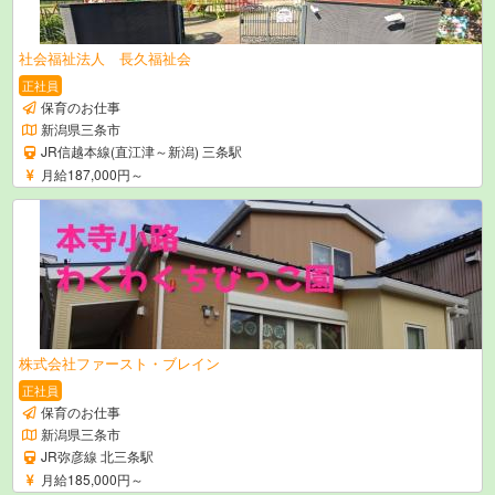
社会福祉法人 長久福祉会
正社員
保育のお仕事
新潟県三条市
JR信越本線(直江津～新潟) 三条駅
月給187,000円～
株式会社ファースト・ブレイン
正社員
保育のお仕事
新潟県三条市
JR弥彦線 北三条駅
月給185,000円～