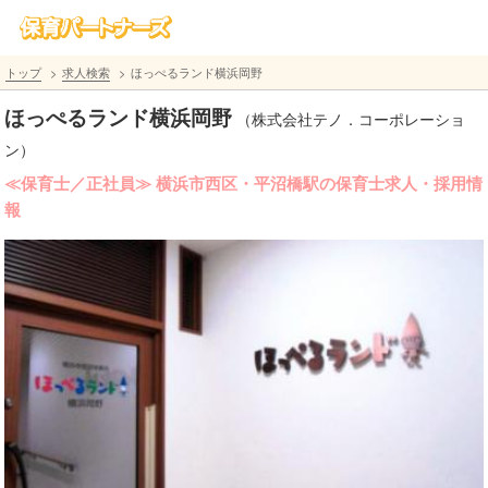
トップ
求人検索
ほっぺるランド横浜岡野
ほっぺるランド横浜岡野
（株式会社テノ．コーポレーショ
ン）
≪保育士／正社員≫ 横浜市西区・平沼橋駅の保育士求人・採用情
報