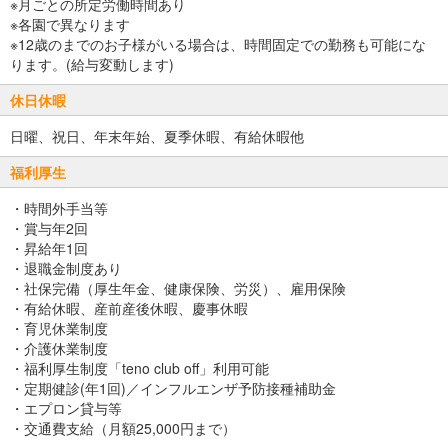
※月ごとの所定労働時間あり
※各園で異なります
※12歳のまでのお子様がいる場合は、時間固定での勤務も可能にな
ります。(給与変動します)
休日休暇
日曜、祝日、年末年始、夏季休暇、有給休暇他
福利厚生
・時間外手当等
・賞与年2回
・昇給年1回
・退職金制度あり
・社保完備（厚生年金、健康保険、労災）、雇用保険
・有給休暇、産前産後休暇、慶事休暇
・育児休業制度
・介護休業制度
・福利厚生制度「teno club off」利用可能
・定期健診(年1回)／インフルエンザ予防接種補助金
・エプロン貸与等
・交通費支給（月額25,000円まで）