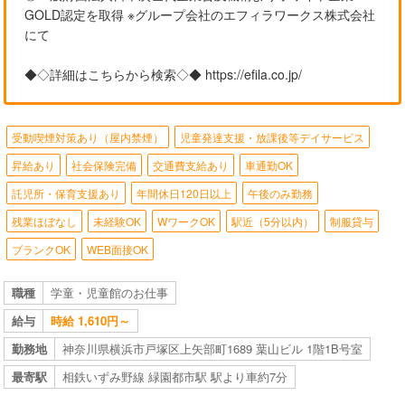
GOLD認定を取得 ※グループ会社のエフィラワークス株式会社
にて
◆◇詳細はこちらから検索◇◆ https://efila.co.jp/
受動喫煙対策あり（屋内禁煙）
児童発達支援・放課後等デイサービス
昇給あり
社会保険完備
交通費支給あり
車通勤OK
託児所・保育支援あり
年間休日120日以上
午後のみ勤務
残業ほぼなし
未経験OK
WワークOK
駅近（5分以内）
制服貸与
ブランクOK
WEB面接OK
職種
学童・児童館のお仕事
給与
時給 1,610円～
勤務地
神奈川県横浜市戸塚区上矢部町1689 葉山ビル 1階1B号室
最寄駅
相鉄いずみ野線 緑園都市駅 駅より車約7分