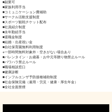
■副業可
■家族利用手当
■コミュニケーション費補助
■サークル活動支援制度
■スポーツ観戦チケット配布
■社員紹介制度
■永年勤続手当
■退職金制度
■結婚・出産祝い金
■自社保育園無料利用制度
※一部時間無料対象外・空きがない場合あり
■バレンタイン・お歳暮・お中元等贈り物禁止ルール
■パワハラ禁止ルール
■職場相談窓口
■健康診断
■インフルエンザ予防接種補助制度
■社会保険完備（雇用・労災・健康・厚生年金）
■全社全面禁煙