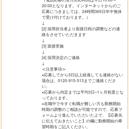
20:00となります。インターネットからのご
応募につきましては、24時間365日年中無休
で受け付けております。）
↓
[2] 採用担当者より面接日程の調整などの連
絡をさせていただきます
↓
[3] 面接実施
↓
[4] 採用決定のご連絡
↓
≪注意事項≫
※応募してから3日以上経過しても連絡がない
場合は、0120-915-513までご連絡くださ
い。
※応募から内定までは平均3日~1ヶ月程度とな
っております。
※在職中で今すぐ転職が難しい方も勤務開始
時期の調整のご相談が可能ですので、応募フ
ォームより進んでいただいた上で、【応募先
に伝えておきたいこと】の欄に勤務開始の希
望時期をご記入ください。