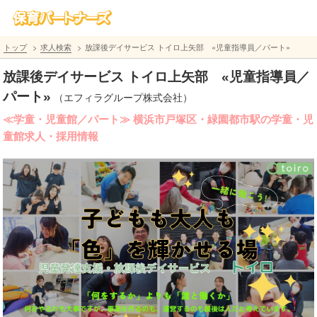
トップ
求人検索
放課後デイサービス トイロ上矢部 «児童指導員／パート»
放課後デイサービス トイロ上矢部 «児童指導員／
パート»
（エフィラグループ株式会社）
≪学童・児童館／パート≫ 横浜市戸塚区・緑園都市駅の学童・児
童館求人・採用情報