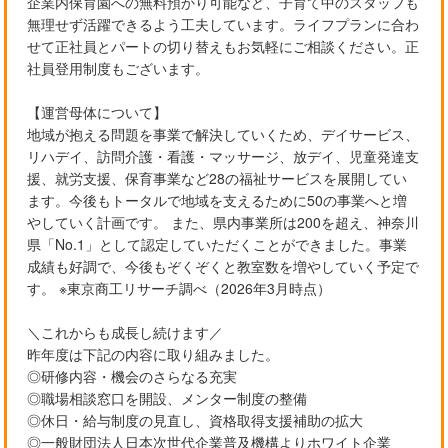
企業内保育園への無料預かり可能など、子育て中のスタッフも
無理せず活躍できるよう工夫しています。ライフプランに合わ
せて正社員とパートの切り替えもお気軽にご相談ください。正
社員登用制度もございます。
【運営母体について】
地域が抱える問題を事業で解決していくため、デイサービス、
リハデイ、訪問介護・看護・マッサージ、放デイ、児童発達支
援、就労支援、保育事業など28の福祉サービスを展開してい
ます。今後もトータルで地域を支えるために50の事業へと増
やしていく計画です。 また、県内事業所は200を超え、神奈川
県「No.1」として認定していただくことができました。事業
成績も好調で、今後もぞくぞくと教室数を増やしていく予定で
す。 ※東京商工リサーチ調べ（2026年3月時点）
＼これからも成長し続けます／
昨年度は下記の内容に取り組みました。
◎研修内容・機会のさらなる充実
◎職場相談窓口を開設、メンター制度の整備
◎休日・給与制度の見直し、資格取得支援補助の拡大
◎一般財団法人日本次世代企業普及機構よりホワイト企業