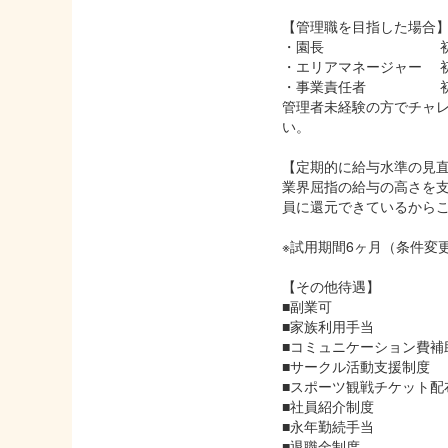
【管理職を目指した場合
・園長 初月4
・エリアマネージャー 初
・事業責任者 初月
管理者未経験の方でチャ
い。
【定期的に給与水準の見
業界屈指の給与の高さを
員に還元できているから
※試用期間6ヶ月（条件変
【その他待遇】
■副業可
■家族利用手当
■コミュニケーション費補
■サークル活動支援制度
■スポーツ観戦チケット配
■社員紹介制度
■永年勤続手当
■退職金制度