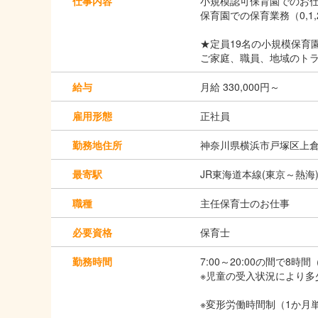
仕事内容
小規模認可保育園でのお仕
保育園での保育業務（0,
★定員19名の小規模保育
ご家庭、職員、地域のト
給与
月給 330,000円～
雇用形態
正社員
勤務地住所
神奈川県横浜市戸塚区上倉田
最寄駅
JR東海道本線(東京～熱海)
職種
主任保育士のお仕事
必要資格
保育士
勤務時間
7:00～20:00の間で8時
※児童の受入状況により多
※変形労働時間制（1か月