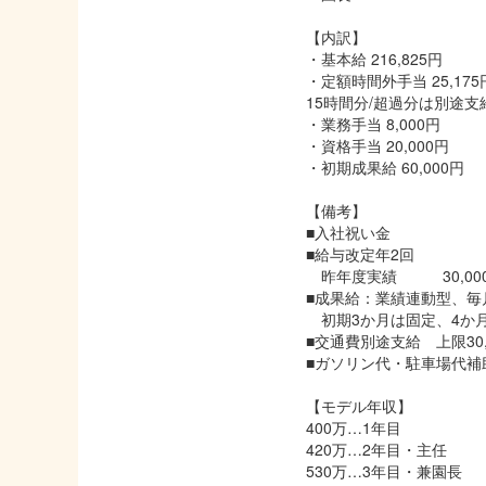
【内訳】
・基本給 216,825円
・定額時間外手当 25,175
15時間分/超過分は別途支
・業務手当 8,000円
・資格手当 20,000円
・初期成果給 60,000円
【備考】
■入社祝い金
■給与改定年2回
昨年度実績 30,000
■成果給：業績連動型、毎
初期3か月は固定、4か
■交通費別途支給 上限30,
■ガソリン代・駐車場代補
【モデル年収】
400万…1年目
420万…2年目・主任
530万…3年目・兼園長