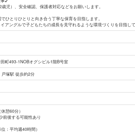
事♪
1,2歳児）、安全確認、保護者対応などをお願いします。
園でひとりひとりと向き合う丁寧な保育を目指します。
ライアングルで子どもたちの成長を見守れるような環境づくりを目指し
町493-1NOBオグシビル1階B号室
 戸塚駅 徒歩約2分
間（休憩60分）
少前後する可能性あり
単位：平均週40時間）