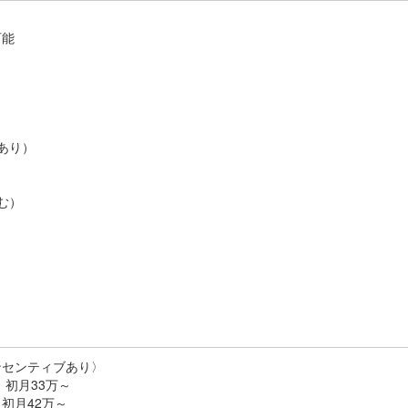
可能
あり）
む）
ンセンティブあり〉
 初月33万～
42万～