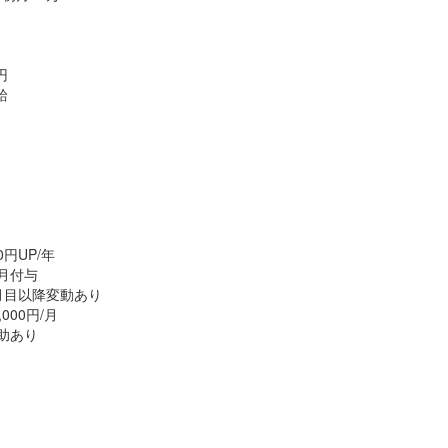
円
給
円UP/年
月付与
月目以降変動あり
000円/月
助あり