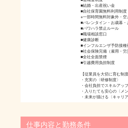
■結婚・出産祝い金
■自社保育園無料利用制度
※一部時間無料対象外・空
■バレンタイン・お歳暮・
■パワハラ禁止ルール
■職場相談窓口
■健康診断
■インフルエンザ予防接種
■社会保険完備（雇用・労
■全社全面禁煙
■引越費用負担制度
【従業員を大切に育む制
・充実の〈研修制度〉
・会社負担でスキルアッ
・入りたても安心の〈メ
・未来が描ける〈キャリ
仕事内容と勤務条件