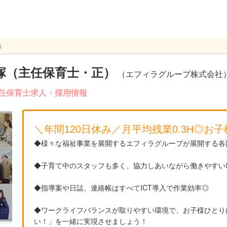
）
塚（主任保育士・正）
（エフィラグループ株式会社
任保育士求人・採用情報
＼年間120日休み／月平均残業0.3H◎お
◆様々な福祉事業を展開するエフィラグループが展開する各
◆子育て中のスタッフも多く、協力しあいながら働きやすい
◆指導案や日誌、連絡帳はすべてICT導入で作業効率◎
◆ワークライフバランスが取りやすい環境で、お子様ひとり
い！」を一緒に実現させましょう！