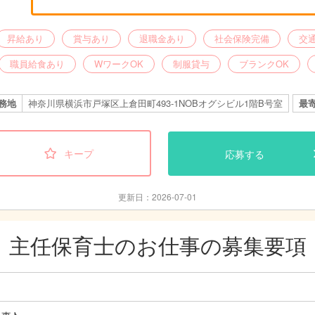
昇給あり
賞与あり
退職金あり
社会保険完備
交
職員給食あり
WワークOK
制服貸与
ブランクOK
務地
神奈川県横浜市戸塚区上倉田町493-1NOBオグシビル1階B号室
最
キープ
応募する
更新日：2026-07-01
主任保育士のお仕事の募集要項