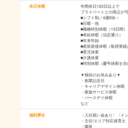
休日休暇
年間休日120日以上で
プライベートとの両立が
■シフト制／4週8休～
■日曜・祝
■職種特別休暇（13日間）
■有給休暇（法定通り）
■年末年始
■産前産後休暇（取得実績
■育児休業
■介護休業
■特別休暇（慶弔休暇を含
▼独自のお休みあり▼
・創業記念日
・キャリアデザイン休暇
・家族サービス休暇
・バースデイ休暇
など
福利厚生
〈入社祝い金あり〉〈イ
・主任/エリア対応保育士
・園長 初月