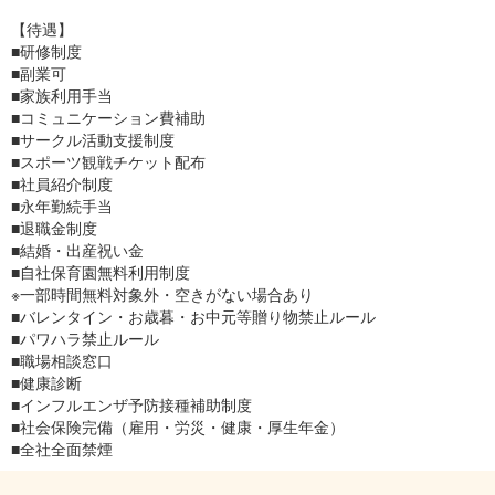
【待遇】
■研修制度
■副業可
■家族利用手当
■コミュニケーション費補助
■サークル活動支援制度
■スポーツ観戦チケット配布
■社員紹介制度
■永年勤続手当
■退職金制度
■結婚・出産祝い金
■自社保育園無料利用制度
※一部時間無料対象外・空きがない場合あり
■バレンタイン・お歳暮・お中元等贈り物禁止ルール
■パワハラ禁止ルール
■職場相談窓口
■健康診断
■インフルエンザ予防接種補助制度
■社会保険完備（雇用・労災・健康・厚生年金）
■全社全面禁煙