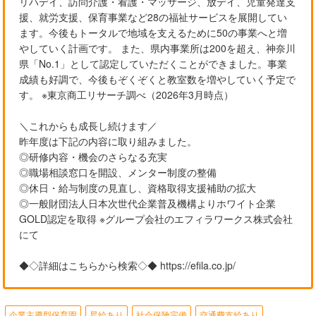
リハデイ、訪問介護・看護・マッサージ、放デイ、児童発達支
援、就労支援、保育事業など28の福祉サービスを展開してい
ます。今後もトータルで地域を支えるために50の事業へと増
やしていく計画です。 また、県内事業所は200を超え、神奈川
県「No.1」として認定していただくことができました。事業
成績も好調で、今後もぞくぞくと教室数を増やしていく予定で
す。 ※東京商工リサーチ調べ（2026年3月時点）
＼これからも成長し続けます／
昨年度は下記の内容に取り組みました。
◎研修内容・機会のさらなる充実
◎職場相談窓口を開設、メンター制度の整備
◎休日・給与制度の見直し、資格取得支援補助の拡大
◎一般財団法人日本次世代企業普及機構よりホワイト企業
GOLD認定を取得 ※グループ会社のエフィラワークス株式会社
にて
◆◇詳細はこちらから検索◇◆ https://efila.co.jp/
企業主導型保育園
昇給あり
社会保険完備
交通費支給あり