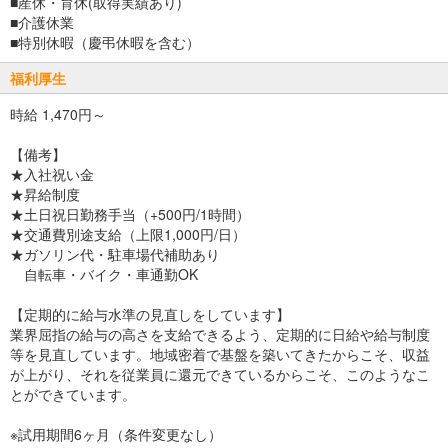
■産休・育休(取得実績あり)
■介護休業
■特別休暇（慶弔休暇を含む）
福利厚生
時給 1,470円～
【備考】
★入社祝い金
★昇給制度
★土日祝日勤務手当（+500円/1時間）
★交通費別途支給（上限1,000円/日）
★ガソリン代・駐車場代補助あり
自転車・バイク・車通勤OK
【定期的に給与水準の見直しをしています】
業界屈指の給与の高さを支給できるよう、定期的に日給や給与制度
等を見直しています。地域密着で基盤を築いてきたからこそ、収益
が上がり、それを従業員に還元できているからこそ、このようなこ
とができています。
※試用期間6ヶ月（条件変更なし）