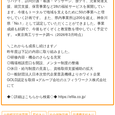
リハデイ、訪問介護・看護・マッサージ、放デイ、児童発達支
援、就労支援、保育事業など28の福祉サービスを展開してい
ます。今後もトータルで地域を支えるために50の事業へと増
やしていく計画です。 また、県内事業所は200を超え、神奈川
県「No.1」として認定していただくことができました。事業
成績も好調で、今後もぞくぞくと教室数を増やしていく予定で
す。 ※東京商工リサーチ調べ（2026年3月時点）
＼これからも成長し続けます／
昨年度は下記の内容に取り組みました。
◎研修内容・機会のさらなる充実
◎職場相談窓口を開設、メンター制度の整備
◎休日・給与制度の見直し、資格取得支援補助の拡大
◎一般財団法人日本次世代企業普及機構よりホワイト企業
GOLD認定を取得 ※グループ会社のエフィラワークス株式会社
にて
◆◇詳細はこちらから検索◇◆ https://efila.co.jp/
小規模認可保育園
昇給あり
社会保険完備
交通費支給あり