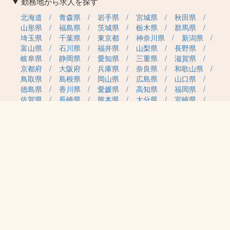
勤務地から求人を探す
北海道
青森県
岩手県
宮城県
秋田県
山形県
福島県
茨城県
栃木県
群馬県
埼玉県
千葉県
東京都
神奈川県
新潟県
富山県
石川県
福井県
山梨県
長野県
岐阜県
静岡県
愛知県
三重県
滋賀県
京都府
大阪府
兵庫県
奈良県
和歌山県
鳥取県
島根県
岡山県
広島県
山口県
徳島県
香川県
愛媛県
高知県
福岡県
佐賀県
長崎県
熊本県
大分県
宮崎県
鹿児島県
沖縄県
職種カテゴリから求人を探す
事務・管理
医療・介護・保育
雇用形態から求人を探す
正社員
契約社員
パート・アルバイト
派遣
紹介予定派遣
月給・単価から求人を探す
20万円～
30万円～
40万円～
50万円～
60万円～
70万円～
80万円～
時給案件