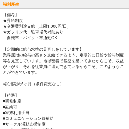
福利厚生
【備考】
★昇給制度
★交通費別途支給（上限1,000円/日）
★ガソリン代・駐車場代補助あり
自転車・バイク・車通勤OK
【定期的に給与水準の見直しをしています】
業界屈指の給与の高さを支給できるよう、定期的に日給や給与制度
等を見直しています。地域密着で基盤を築いてきたからこそ、収益
が上がり、それを従業員に還元できているからこそ、このようなこ
とができています。
※試用期間6ヶ月（条件変更なし）
【待遇】
■研修制度
■副業可
■家族利用手当
■コミュニケーション費補助
■サークル活動支援制度