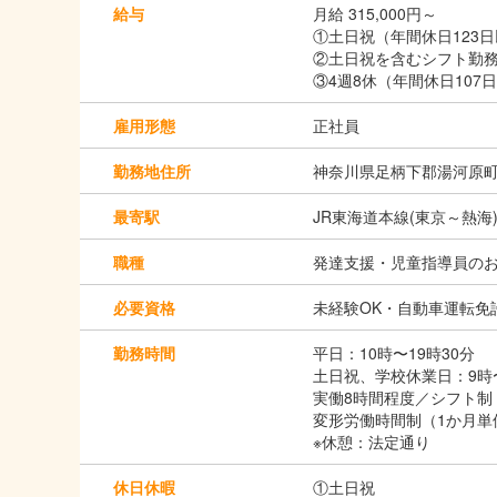
給与
月給 315,000円～
①土日祝（年間休日123日
②土日祝を含むシフト勤務（
③4週8休（年間休日107日
雇用形態
正社員
勤務地住所
神奈川県足柄下郡湯河原町中
最寄駅
JR東海道本線(東京～熱海)
職種
発達支援・児童指導員の
必要資格
未経験OK・自動車運転免
勤務時間
平日：10時〜19時30分
土日祝、学校休業日：9時〜
実働8時間程度／シフト制
変形労働時間制（1か月単
※休憩：法定通り
休日休暇
①土日祝