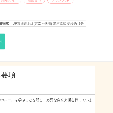
（5分以内）
制服貸与
ブランクOK
最寄駅
JR東海道本線(東京～熱海) 湯河原駅 徒歩約13分
集要項
でのルールを学ぶことを通し、必要な自立支援を行っていま