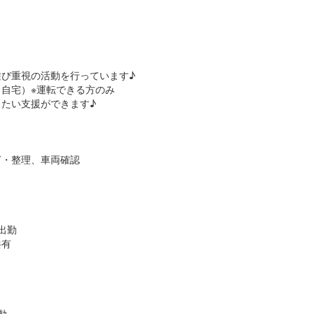
）
び重視の活動を行っています♪
自宅）※運転できる方のみ
たい支援ができます♪
ぎ・整理、車両確認
フ出勤
共有
動