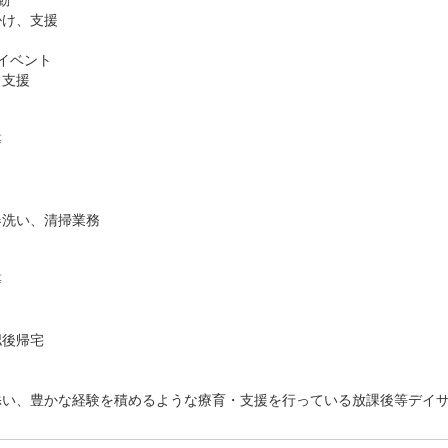
掛け、支援
団イベント
・支援
等
器洗い、清掃業務
等
認後帰宅
添い、豊かな経験を積めるような療育・支援を行っている放課後等デイ
？