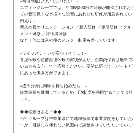
«研修制度について知りたい…»
エフィラグループでは、年間約300回の研修が開催されて
ての管理職！など様々な段階にあわせた研修が用意されてい
例えば…
新入社員オリエンテーション ／新人研修 ／定期研修 ／グ
メント研修 ／評価者研修
など！他には入社後のメンター制度も整っています。
«ライフステージが変わりそう…！»
育児休暇や産前産後休暇の実績があり、企業内保育は無料で
いる方も安心してご応募ください。要望に応じて、パートと
にあった働き方ができます。
«違う分野に興味を持ち始めたら…»
複数事業を展開しているため、FA制度を利用することで会
ます。
◆◆転勤はある？◆◆
当社グループは神奈川県にて地域密着で事業展開をしていた
すが、引越しを伴わない範囲内で調整させていただいていま