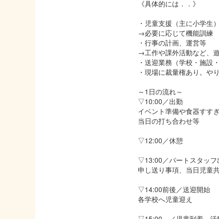
《具体的には．．》
・児童支援（主に小学生
→必要に応じて機能訓練
・行事の計画、運営等
→工作や課外活動など、遊
・送迎業務（学校・施設・
・現場に裁量権あり。やり
～1日の流れ～
▽10:00／出勤
イベント準備や食器すす
当日の打ち合わせ等
▽12:00／休憩
▽13:00／パートスタッ
申し送り事項、当日児童
▽14:00前後／送迎開始
各学校へ児童迎え
▽15:00～／児童到着、活