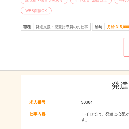
託児所・保育支援あり
年間休日120日以上
午後
WEB面接OK
職種
発達支援・児童指導員のお仕事
給与
月給 315,0
発達
求人番号
30384
仕事内容
トイロでは、発達に心配
す。