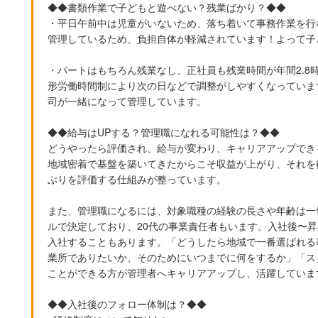
◆◆書類作業で子どもと遊べない？残業ばかり？◆◆
・平日午前中は児童がいないため、落ち着いて事務作業を行
管理しているため、負担自体が軽減されています！よって子
・パートはもちろん残業なし、正社員も残業時間が年間2.8
形労働時間制により次の日などで調整がしやすくなっていま
司が一緒になって管理しています。
◆◆給与はUPする？管理職になれる可能性は？◆◆
どうやったら評価され、給与が変わり、キャリアアップでき
地域密着で基盤を築いてきたからこそ収益が上がり、それを
ぶりを評価する仕組みが整っています。
また、管理職になるには、対象職種の経験の長さや年齢は一
ルで決定しており、20代の事業責任者もいます。入社後〜昇
入社することもあります。「どうしたら地域で一番選ばれる
業所でありたいか、そのためにいつまでに何をするか」「ス
ことができる方が管理者へキャリアアップし、活躍していま
◆◆入社後のフォロー体制は？◆◆