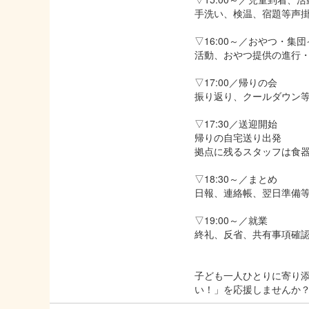
手洗い、検温、宿題等声
▽16:00～／おやつ・集
活動、おやつ提供の進行
▽17:00／帰りの会
振り返り、クールダウン
▽17:30／送迎開始
帰りの自宅送り出発
拠点に残るスタッフは食
▽18:30～／まとめ
日報、連絡帳、翌日準備
▽19:00～／就業
終礼、反省、共有事項確
子ども一人ひとりに寄り
い！」を応援しませんか