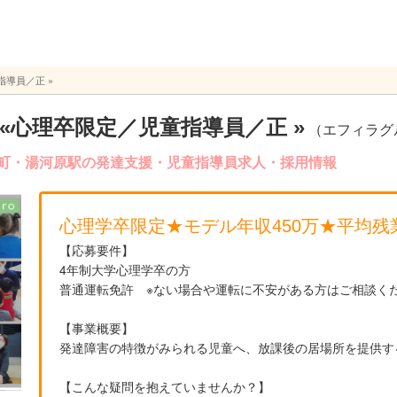
導員／正 »
«心理卒限定／児童指導員／正 »
（エフィラグ
原町・湯河原駅の発達支援・児童指導員求人・採用情報
心理学卒限定★モデル年収450万★平均残業
【応募要件】
4年制大学心理学卒の方
普通運転免許 ※ない場合や運転に不安がある方はご相談く
【事業概要】
発達障害の特徴がみられる児童へ、放課後の居場所を提供す
【こんな疑問を抱えていませんか？】