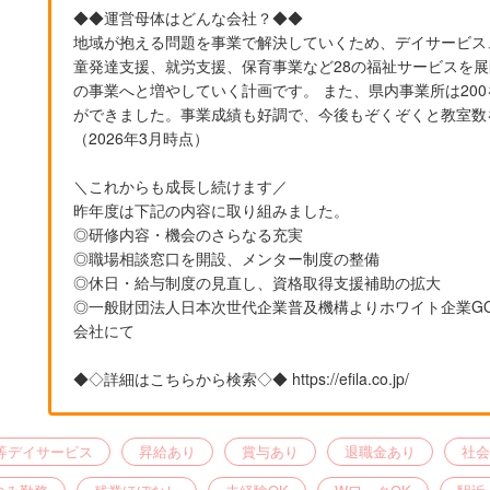
◆◆運営母体はどんな会社？◆◆
地域が抱える問題を事業で解決していくため、デイサービス
童発達支援、就労支援、保育事業など28の福祉サービスを展
の事業へと増やしていく計画です。 また、県内事業所は200
ができました。事業成績も好調で、今後もぞくぞくと教室数
（2026年3月時点）
＼これからも成長し続けます／
昨年度は下記の内容に取り組みました。
◎研修内容・機会のさらなる充実
◎職場相談窓口を開設、メンター制度の整備
◎休日・給与制度の見直し、資格取得支援補助の拡大
◎一般財団法人日本次世代企業普及機構よりホワイト企業GO
会社にて
◆◇詳細はこちらから検索◇◆ https://efila.co.jp/
等デイサービス
昇給あり
賞与あり
退職金あり
社会