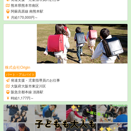
熊本県熊本市南区
阿蘇高原線 南熊本駅
月給170,000円～
株式会社Origin
パート・アルバイト
発達支援・児童指導員のお仕事
大阪府大阪市東淀川区
阪急京都本線 淡路駅
時給1,177円～