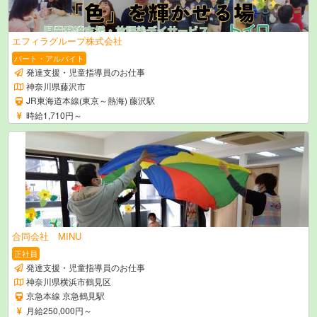
エフィラグループ株式会社
パート・アルバイト
発達支援・児童指導員のお仕事
神奈川県藤沢市
JR東海道本線(東京～熱海) 藤沢駅
時給1,710円～
合同会社 MINU
正社員
発達支援・児童指導員のお仕事
神奈川県横浜市鶴見区
京急本線 京急鶴見駅
月給250,000円～