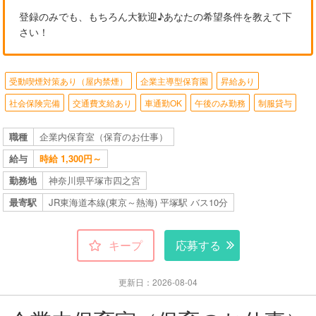
登録のみでも、もちろん大歓迎♪あなたの希望条件を教えて下
さい！
受動喫煙対策あり（屋内禁煙）
企業主導型保育園
昇給あり
社会保険完備
交通費支給あり
車通勤OK
午後のみ勤務
制服貸与
職種
企業内保育室（保育のお仕事）
給与
時給 1,300円～
勤務地
神奈川県平塚市四之宮
最寄駅
JR東海道本線(東京～熱海) 平塚駅 バス10分
キープ
応募する
更新日：2026-08-04