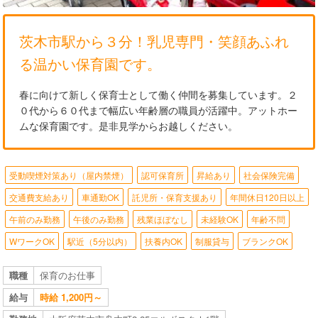
茨木市駅から３分！乳児専門・笑顔あふれ
る温かい保育園です。
春に向けて新しく保育士として働く仲間を募集しています。２
０代から６０代まで幅広い年齢層の職員が活躍中。アットホー
ムな保育園です。是非見学からお越しください。
受動喫煙対策あり（屋内禁煙）
認可保育所
昇給あり
社会保険完備
交通費支給あり
車通勤OK
託児所・保育支援あり
年間休日120日以上
午前のみ勤務
午後のみ勤務
残業ほぼなし
未経験OK
年齢不問
WワークOK
駅近（5分以内）
扶養内OK
制服貸与
ブランクOK
職種
保育のお仕事
給与
時給 1,200円～