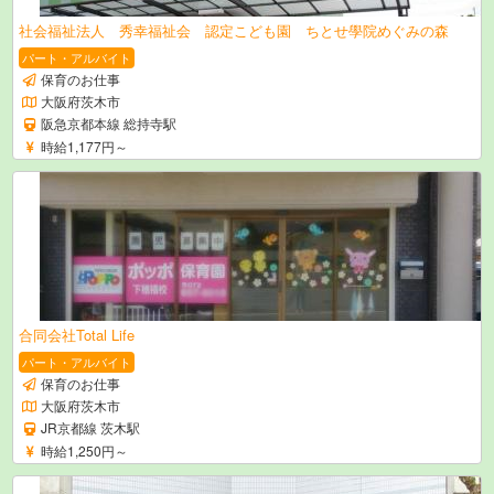
社会福祉法人 秀幸福祉会 認定こども園 ちとせ學院めぐみの森
パート・アルバイト
保育のお仕事
大阪府茨木市
阪急京都本線 総持寺駅
時給1,177円～
合同会社Total Life
パート・アルバイト
保育のお仕事
大阪府茨木市
JR京都線 茨木駅
時給1,250円～