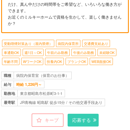
だけ、真ん中だけの時間帯をご希望など、いろいろな働き方が
できます。
お近くのミルキーホームで資格を生かして、楽しく働きません
か？
受動喫煙対策あり（屋内禁煙）
病院内保育所
交通費支給あり
車通勤OK
週1日～OK
午前のみ勤務
午後のみ勤務
未経験OK
年齢不問
WワークOK
扶養内OK
ブランクOK
WEB面接OK
職種
病院内保育室（保育のお仕事）
給与
時給 1,226円～
勤務地
東京都昭島市松原町3-1-1
最寄駅
JR青梅線 昭島駅 徒歩15分 / その他交通手段あり
キープ
応募する