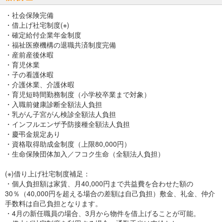
・社会保険完備
・借上げ社宅制度(※)
・確定給付企業年金制度
・福祉医療機構の退職共済制度完備
・産前産後休暇
・育児休業
・子の看護休暇
・介護休業、介護休暇
・育児短時間勤務制度（小学校卒業まで対象）
・入職前健康診断全額法人負担
・乳がん子宮がん検診全額法人負担
・インフルエンザ予防接種全額法人負担
・慶弔金規定あり
・資格取得助成金制度（上限80,000円）
・生命保険団体加入／フコク生命（全額法人負担）
(※)借り上げ社宅制度補足：
・個人負担額は家賃、月40,000円まで共益費を合わせた額の
30％（40,000円を超える場合の差額は自己負担）敷金、礼金、仲介
手数料は自己負担となります。
・4月の新任職員の場合、3月から物件を借上げることが可能。