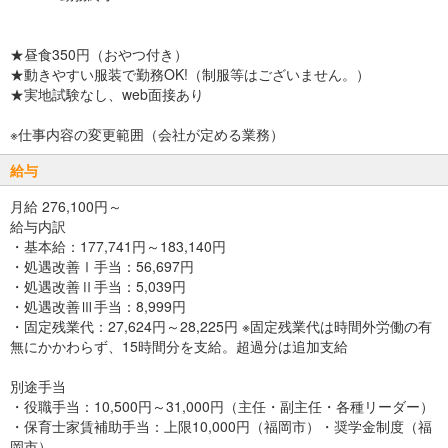
★昼食350円（おやつ付き）
★動きやすい服装で勤務OK!（制服等はございません。）
★実地試験なし、web面接あり
※仕事内容の変更範囲（会社が定める業務）
給与
月給 276,100円～
給与内訳
・基本給：177,741円～183,140円
・処遇改善Ⅰ手当：56,697円
・処遇改善Ⅱ手当：5,039円
・処遇改善Ⅲ手当：8,999円
・固定残業代：27,624円～28,225円 ※固定残業代は時間外労働の有
無にかかわらず、15時間分を支給。超過分は追加支給
別途手当
・役職手当：10,500円～31,000円（主任・副主任・各種リーダー）
・保育士家賃補助手当：上限10,000円（福岡市）・奨学金制度（福
岡市）