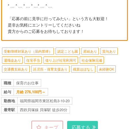
* … * … * … * …* … * …
「応募の前に見学に行ってみたい」という方も大歓迎！
是非お気軽にエントリーしてくださいね
貴方からのご応募をお待ちしております！
受動喫煙対策あり（屋内禁煙）
認定こども園
昇給あり
賞与あり
退職金あり
住宅手当
借り上げ社宅利用可
社会保険完備
交通費支給あり
託児所・保育支援あり
残業ほぼなし
未経験OK
職種
保育のお仕事
給与
月給 276,100円～
勤務地
福岡県福岡市東区松島3-10-20
最寄駅
西鉄貝塚線 貝塚駅 徒歩20分
キープ
応募する