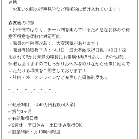
連携
・お互いの園の行事見学など積極的に受け入れています！
森友会の特徴
・担任制ではなく、チーム制を組んでいるため急なお休みや得
意不得意を柔軟に対応可能
・職員の年齢層が若く、大変活気があります！
・職員有給取得平均：14.1日！最大有給取得日数：40日！採
用されて6か月未満の職員にも傷病休暇5日あり。その他特別
休暇もありますのでしっかりお休みを取りながら仕事に励んで
いただける環境をご用意しております！
・社内・外、オンラインなど充実した研修制度あり
* … * … * … * …* … * …
✅勤続3年目：440万円程度(4大卒)
✅賞与3ヶ月
✅有給取得日数
✅2連休・平日休み・土日休み取得OK
✅残業時間：月10時間程度