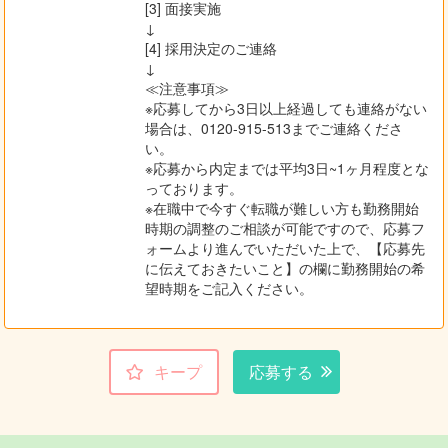
[3] 面接実施
↓
[4] 採用決定のご連絡
↓
≪注意事項≫
※応募してから3日以上経過しても連絡がない
場合は、0120-915-513までご連絡くださ
い。
※応募から内定までは平均3日~1ヶ月程度とな
っております。
※在職中で今すぐ転職が難しい方も勤務開始
時期の調整のご相談が可能ですので、応募フ
ォームより進んでいただいた上で、【応募先
に伝えておきたいこと】の欄に勤務開始の希
望時期をご記入ください。
キープ
応募する