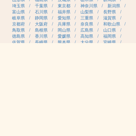
埼玉県
千葉県
東京都
神奈川県
新潟県
富山県
石川県
福井県
山梨県
長野県
岐阜県
静岡県
愛知県
三重県
滋賀県
京都府
大阪府
兵庫県
奈良県
和歌山県
鳥取県
島根県
岡山県
広島県
山口県
徳島県
香川県
愛媛県
高知県
福岡県
佐賀県
長崎県
熊本県
大分県
宮崎県
鹿児島県
沖縄県
職種カテゴリから求人を探す
事務・管理
医療・介護・保育
雇用形態から求人を探す
正社員
契約社員
パート・アルバイト
派遣
紹介予定派遣
月給・単価から求人を探す
20万円～
30万円～
40万円～
50万円～
60万円～
70万円～
80万円～
時給案件
日給案件
特徴から求人を探す