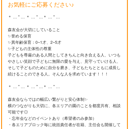
お気軽にご応募ください♪
＊ … * … ＊ … * …＊ … * …
森友会が大切にしていること
✨誉める保育
✨異年齢保育：0~1才、2~5才
✨子どもの主体性の尊重
子どもを尊厳のある人間としてきちんと向き合える人、いつも
やさしい笑顔で子どもに無限の愛を与え、見守っていける人、
そして子どものために自分を磨き、子どもたちとともに成長し
続けることのできる人。そんな人を求めています！！！
＊ … * … ＊ … * …＊ … * …
森友会ならではの幅広い繋がりと安心体制✨
横のつながりも大切に、各エリアの園のことを都度共有、相談
可能です◎
・忘年会などのイベントあり（希望者のみ参加）
・各エリアブロック毎に統括責任者が在籍、主任会も開催して