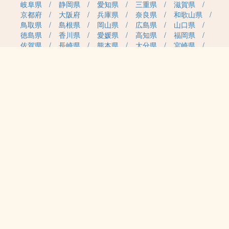
岐阜県
静岡県
愛知県
三重県
滋賀県
京都府
大阪府
兵庫県
奈良県
和歌山県
鳥取県
島根県
岡山県
広島県
山口県
徳島県
香川県
愛媛県
高知県
福岡県
佐賀県
長崎県
熊本県
大分県
宮崎県
鹿児島県
沖縄県
職種カテゴリから求人を探す
事務・管理
医療・介護・保育
雇用形態から求人を探す
正社員
契約社員
パート・アルバイト
派遣
紹介予定派遣
月給・単価から求人を探す
20万円～
30万円～
40万円～
50万円～
60万円～
70万円～
80万円～
時給案件
日給案件
特徴から求人を探す
受動喫煙対策あり（屋内禁煙）
受動喫煙対策あり（喫煙室設置）