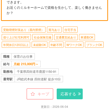
できます。
お近くのミルキーホームで資格を生かして、楽しく働きません
か？
受動喫煙対策あり（屋内禁煙）
賞与あり
住宅手当
借り上げ社宅利用可
社会保険完備
交通費支給あり
車通勤OK
年間休日120日以上
未経験OK
年齢不問
WワークOK
ブランクOK
職種
保育のお仕事
給与
月給 215,000円～
勤務地
千葉県四街道市鹿渡1150-91
最寄駅
JR総武本線 四街道駅 徒歩10分
キープ
応募する
更新日：2026-06-04