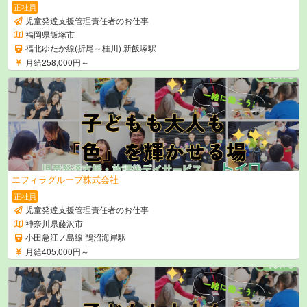
正社員
児童発達支援管理責任者のお仕事
福岡県飯塚市
福北ゆたか線(折尾～桂川) 新飯塚駅
月給258,000円～
エフィラグループ株式会社
正社員
児童発達支援管理責任者のお仕事
神奈川県藤沢市
小田急江ノ島線 鵠沼海岸駅
月給405,000円～