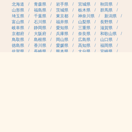
北海道
青森県
岩手県
宮城県
秋田県
山形県
福島県
茨城県
栃木県
群馬県
埼玉県
千葉県
東京都
神奈川県
新潟県
富山県
石川県
福井県
山梨県
長野県
岐阜県
静岡県
愛知県
三重県
滋賀県
京都府
大阪府
兵庫県
奈良県
和歌山県
鳥取県
島根県
岡山県
広島県
山口県
徳島県
香川県
愛媛県
高知県
福岡県
佐賀県
長崎県
熊本県
大分県
宮崎県
鹿児島県
沖縄県
職種カテゴリから求人を探す
事務・管理
医療・介護・保育
雇用形態から求人を探す
正社員
契約社員
パート・アルバイト
派遣
紹介予定派遣
月給・単価から求人を探す
20万円～
30万円～
40万円～
50万円～
60万円～
70万円～
80万円～
時給案件
日給案件