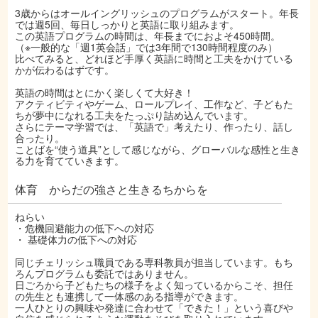
3歳からはオールイングリッシュのプログラムがスタート。年長
では週5回、毎日しっかりと英語に取り組みます。
この英語プログラムの時間は、年長までにおよそ450時間。
（※一般的な「週1英会話」では3年間で130時間程度のみ）
比べてみると、どれほど手厚く英語に時間と工夫をかけている
かが伝わるはずです。
英語の時間はとにかく楽しくて大好き！
アクティビティやゲーム、ロールプレイ、工作など、子どもた
ちが夢中になれる工夫をたっぷり詰め込んでいます。
さらにテーマ学習では、「英語で」考えたり、作ったり、話し
合ったり。
ことばを“使う道具”として感じながら、グローバルな感性と生き
る力を育てていきます。
体育 からだの強さと生きるちからを
ねらい
・危機回避能力の低下への対応
・ 基礎体力の低下への対応
同じチェリッシュ職員である専科教員が担当しています。もち
ろんプログラムも委託ではありません。
日ごろから子どもたちの様子をよく知っているからこそ、担任
の先生とも連携して一体感のある指導ができます。
一人ひとりの興味や発達に合わせて「できた！」という喜びや