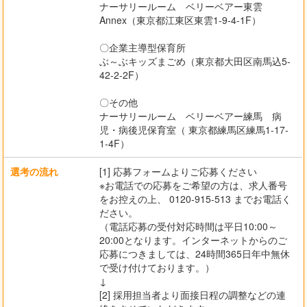
ナーサリールーム ベリーベアー東雲
Annex（東京都江東区東雲1-9-4-1F）
〇企業主導型保育所
ぶ～ぶキッズまごめ（東京都⼤⽥区南⾺込5-
42-2-2F）
〇その他
ナーサリールーム ベリーベアー練馬 病
児・病後児保育室（ 東京都練馬区練馬1-17-
1-4F）
選考の流れ
[1] 応募フォームよりご応募ください
※お電話での応募をご希望の方は、求人番号
をお控えの上、 0120-915-513 までお電話く
ださい。
（電話応募の受付対応時間は平日10:00～
20:00となります。インターネットからのご
応募につきましては、24時間365日年中無休
で受け付けております。）
↓
[2] 採用担当者より面接日程の調整などの連