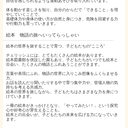
自信を感じられるような運動あそびを取り入れています。
体を動かす楽しさを知り、自分のからだで「できること」を増
やしていくことで、
基礎体力や身体の使い方が自然と身につき、危険を回避する力
や行動力も育っていきます。
絵本 物語の旅へいってらっしゃい
絵本の世界を旅することで育つ、子どもたちの“こころ”
チェリッシュには、とてもたくさんの絵本があります。
絵本図書館を併設した園もあり、子どもたちがいつでも絵本と
出会い、たくさんの物語とふれあうことができます。
言葉や表現にふれ、物語の世界に入りこみ想像をふくらませる
力。
お話を読んだり聞いたりする中で育つ集中力や、登場人物の気
持ちを考える共感力。
絵本の世界を旅しながら、子どもたちはさまざまな力を身につ
けていきます。
一冊の絵本がきっかけとなり、「やってみたい！」という探究
心や好奇心が芽生えることも。
絵本との出会いが、子どもたちの未来を広げる力になっていき
ます。