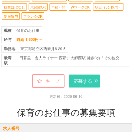
残業ほぼなし
未経験OK
年齢不問
WワークOK
駅近（5分以内）
制服貸与
ブランクOK
職種
保育のお仕事
給与
時給 1,600円～
勤務地
東京都足立区西新井6-29-5
最寄
日暮里・舎人ライナー 西新井大師西駅 徒歩3分 / その他交通手段あり
駅
キープ
応募する
更新日：2026-06-16
保育のお仕事の募集要項
求人番号