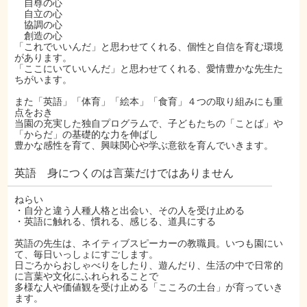
自尊の心
自立の心
協調の心
創造の心
「これでいいんだ」と思わせてくれる、個性と自信を育む環境
があります。
「ここにいていいんだ」と思わせてくれる、愛情豊かな先生た
ちがいます。
また「英語」「体育」「絵本」「食育」４つの取り組みにも重
点をおき
当園の充実した独自プログラムで、子どもたちの「ことば」や
「からだ」の基礎的な力を伸ばし
豊かな感性を育て、興味関心や学ぶ意欲を育んでいきます。
英語 身につくのは言葉だけではありません
ねらい
・自分と違う人種人格と出会い、その人を受け止める
・英語に触れる、慣れる、感じる、道具にする
英語の先生は、ネイティブスピーカーの教職員。いつも園にい
て、毎日いっしょにすごします。
日ごろからおしゃべりをしたり、遊んだり、生活の中で日常的
に言葉や文化にふれられることで
多様な人や価値観を受け止める「こころの土台」が育っていき
ます。