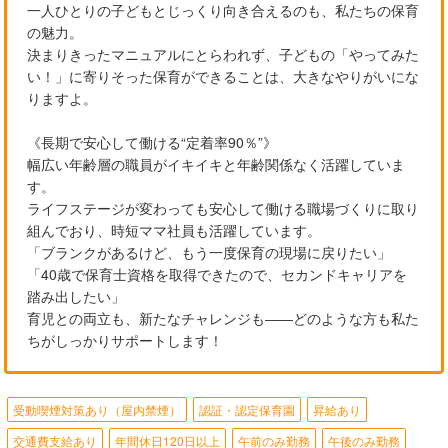
一人ひとりの子どもとじっくり向き合えるのも、私たちの保育
の魅力。
決まりきったマニュアルにとらわれず、子どもの「やってみた
い！」に寄りそった保育ができることは、大きなやりがいにな
りますよ。
《長期で安心して働ける“定着率90％”》
幅広い年齢層の職員がイキイキと年齢関係なく活躍していま
す。
ライフステージが変わっても安心して働ける職場づくりに取り
組んでおり、時短ママ社員も活躍しています。
「ブランクがあるけど、もう一度保育の現場に戻りたい」
「40歳で保育士資格を取得できたので、セカンドキャリアを
踏み出したい」
育児との両立も、新たなチャレンジも――どのような方も私た
ちがしっかりサポートします！
受動喫煙対策あり（屋内禁煙）
認証・認定保育園
昇給あり
交通費支給あり
年間休日120日以上
午前のみ勤務
午後のみ勤務