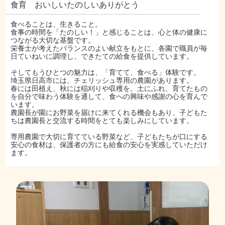
食育 おいしいたのしいありがとう
食べることは、生きること。
食事の時間を「たのしい！」と感じることは、心と体の健康に
つながる大切な基盤です。
栄養士が考えたバランスのよい献立をもとに、各園で職員が毎
日ていねいに調理し、できたての給食を提供しています。
そしてもうひとつの魅力は、「育てて、食べる」体験です。
埼玉県日高市には、チェリッシュ専用の農園があります。
春には田植え、秋には稲刈りや収穫を。土にふれ、育てたもの
を自分で味わう体験を通して、食への興味や感謝の心を育んで
います。
農園長が園にお野菜を届けに来てくれる機会もあり、子どもた
ちは農園長と交流する時間をとても楽しみにしています。
専用農園で大切に育てている野菜など、子どもたちが口にする
安心の食材は、保護者の方にも給食の安心を実感していただけ
ます。