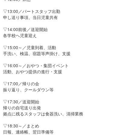
▽13:00／パートスタッフ出勤
申し送り事項、当日児童共有
▽14:00前後／送迎開始
各学校へ児童迎え
▽15:00～／児童到着、活動
手洗い、検温、宿題等声掛け、支援
▽16:00～／おやつ・集団イベント
活動、おやつ提供の進行・支援
▽17:00／帰りの会
振り返り、クールダウン等
▽17:30／送迎開始
帰りの自宅送り出発
拠点に残るスタッフは食器洗い、清掃業務
▽18:30～／まとめ
日報、連絡帳、翌日準備等