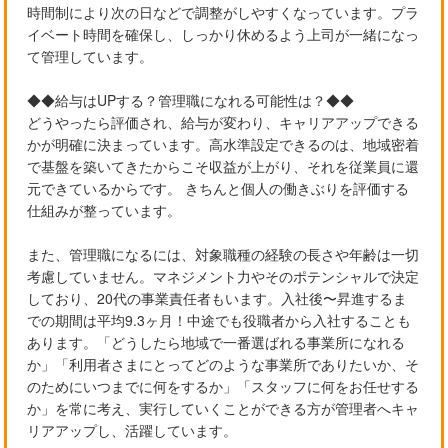
時間制により次の日などで調整がしやすくなっています。プラ
イベート時間を確保し、しっかり休めるよう上司が一緒になっ
て管理しています。
◆◆給与はUPする？管理職になれる可能性は？◆◆
どうやったら評価され、給与が変わり、キャリアアップできる
かが明確に決まっています。高水準設定できるのは、地域密着
で基盤を築いてきたからこそ収益が上がり、それを従業員に還
元できているからです。 きちんと個人の働きぶりを評価する
仕組みが整っています。
また、管理職になるには、対象職種の経験の長さや年齢は一切
考慮していません。マネジメント力やそのポテンシャルで決定
しており、20代の事業責任者もいます。入社後〜昇進するま
での期間は平均9.3ヶ月！中途でも役職者から入社することも
あります。「どうしたら地域で一番選ばれる事業所になれる
か」「利用者さまにとってどのような事業所でありたいか、そ
のためにいつまでに何をするか」「スタッフに何をお任せする
か」を常に考え、実行していくことができる方が管理者へキャ
リアアップし、活躍しています。