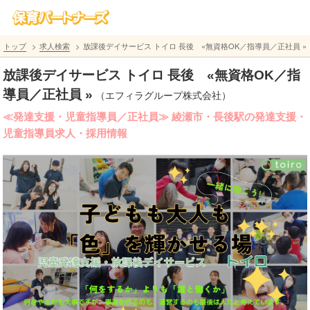
トップ
求人検索
放課後デイサービス トイロ 長後 «無資格OK／指導員／正社員 »
放課後デイサービス トイロ 長後 «無資格OK／指
導員／正社員 »
（エフィラグループ株式会社）
≪発達支援・児童指導員／正社員≫ 綾瀬市・長後駅の発達支援・
児童指導員求人・採用情報