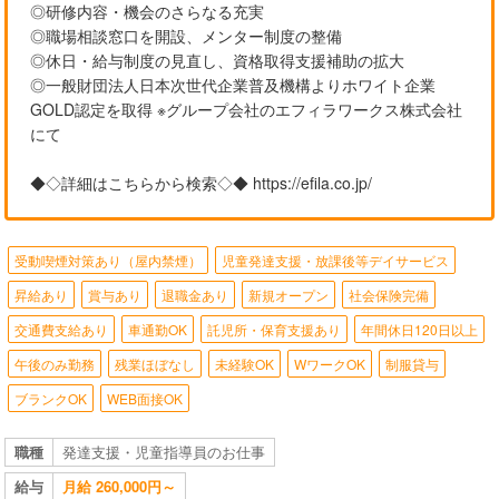
◎研修内容・機会のさらなる充実
◎職場相談窓口を開設、メンター制度の整備
◎休日・給与制度の見直し、資格取得支援補助の拡大
◎一般財団法人日本次世代企業普及機構よりホワイト企業
GOLD認定を取得 ※グループ会社のエフィラワークス株式会社
にて
◆◇詳細はこちらから検索◇◆ https://efila.co.jp/
受動喫煙対策あり（屋内禁煙）
児童発達支援・放課後等デイサービス
昇給あり
賞与あり
退職金あり
新規オープン
社会保険完備
交通費支給あり
車通勤OK
託児所・保育支援あり
年間休日120日以上
午後のみ勤務
残業ほぼなし
未経験OK
WワークOK
制服貸与
ブランクOK
WEB面接OK
職種
発達支援・児童指導員のお仕事
給与
月給 260,000円～