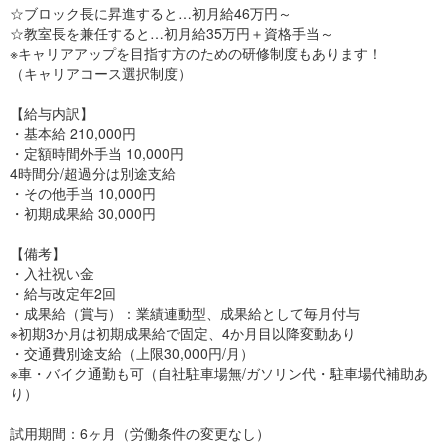
☆ブロック長に昇進すると…初月給46万円～
☆教室長を兼任すると…初月給35万円＋資格手当～
※キャリアアップを目指す方のための研修制度もあります！
（キャリアコース選択制度）
【給与内訳】
・基本給 210,000円
・定額時間外手当 10,000円
4時間分/超過分は別途支給
・その他手当 10,000円
・初期成果給 30,000円
【備考】
・入社祝い金
・給与改定年2回
・成果給（賞与）：業績連動型、成果給として毎月付与
※初期3か月は初期成果給で固定、4か月目以降変動あり
・交通費別途支給（上限30,000円/月）
※車・バイク通勤も可（自社駐車場無/ガソリン代・駐車場代補助あ
り）
試用期間：6ヶ月（労働条件の変更なし）