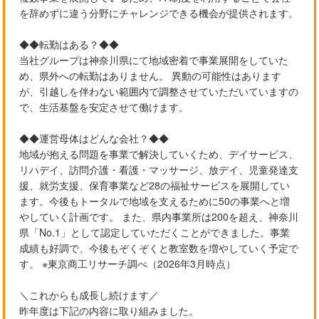
を辞めずに違う分野にチャレンジできる機会が提供されます。
◆◆転勤はある？◆◆
当社グループは神奈川県にて地域密着で事業展開をしていた
め、県外への転勤はありません。 異動の可能性はあります
が、引越しを伴わない範囲内で調整させていただいていますの
で、生活基盤を安定させて働けます。
◆◆運営母体はどんな会社？◆◆
地域が抱える問題を事業で解決していくため、デイサービス、
リハデイ、訪問介護・看護・マッサージ、放デイ、児童発達支
援、就労支援、保育事業など28の福祉サービスを展開してい
ます。今後もトータルで地域を支えるために50の事業へと増
やしていく計画です。 また、県内事業所は200を超え、神奈川
県「No.1」として認定していただくことができました。事業
成績も好調で、今後もぞくぞくと教室数を増やしていく予定で
す。 ※東京商工リサーチ調べ（2026年3月時点）
＼これからも成長し続けます／
昨年度は下記の内容に取り組みました。