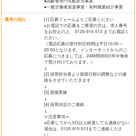
●高齢者専門宅配弁当事業
●一般労働者派遣事業・有料職業紹介事業
選考の流れ
[1] 応募フォームよりご応募ください
※お電話での応募をご希望の方は、求人番号
をお控えの上、 0120-915-513 までお電話く
ださい。
（電話応募の受付対応時間は平日10:00～
20:00となります。インターネットからのご
応募につきましては、24時間365日年中無休
で受け付けております。）
↓
[2] 採用担当者より面接日程の調整などの連
絡をさせていただきます
↓
[3] 面接実施
↓
[4] 採用決定のご連絡
↓
≪注意事項≫
※応募してから3日以上経過しても連絡がない
場合は、0120-915-513までご連絡くださ
い。