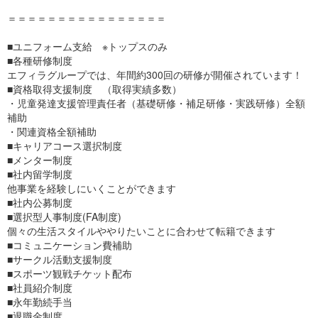
＝＝＝＝＝＝＝＝＝＝＝＝＝＝＝＝
■ユニフォーム支給 ※トップスのみ
■各種研修制度
エフィラグループでは、年間約300回の研修が開催されています！
■資格取得支援制度 （取得実績多数）
・児童発達支援管理責任者（基礎研修・補足研修・実践研修）全額
補助
・関連資格全額補助
■キャリアコース選択制度
■メンター制度
■社内留学制度
他事業を経験しにいくことができます
■社内公募制度
■選択型人事制度(FA制度)
個々の生活スタイルややりたいことに合わせて転籍できます
■コミュニケーション費補助
■サークル活動支援制度
■スポーツ観戦チケット配布
■社員紹介制度
■永年勤続手当
■退職金制度