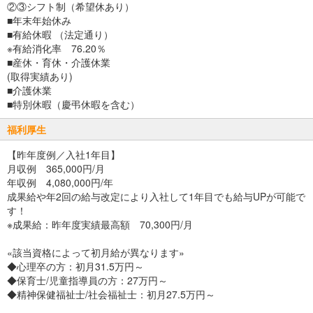
②③シフト制（希望休あり）
■年末年始休み
■有給休暇 （法定通り）
※有給消化率 76.20％
■産休・育休・介護休業
(取得実績あり)
■介護休業
■特別休暇（慶弔休暇を含む）
福利厚生
【昨年度例／入社1年目】
月収例 365,000円/月
年収例 4,080,000円/年
成果給や年2回の給与改定により入社して1年目でも給与UPが可能で
す！
※成果給：昨年度実績最高額 70,300円/月
«該当資格によって初月給が異なります»
◆心理卒の方：初月31.5万円～
◆保育士/児童指導員の方：27万円～
◆精神保健福祉士/社会福祉士：初月27.5万円～