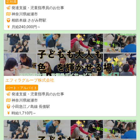
正社員
発達支援・児童指導員のお仕事
神奈川県綾瀬市
相鉄本線 さがみ野駅
月給240,000円～
エフィラグループ株式会社
パート・アルバイト
発達支援・児童指導員のお仕事
神奈川県綾瀬市
小田急江ノ島線 長後駅
時給1,710円～