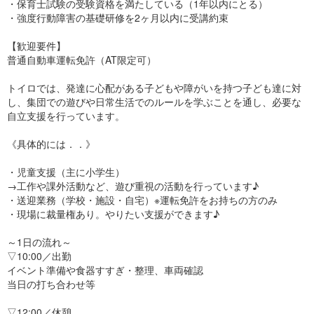
・保育士試験の受験資格を満たしている（1年以内にとる）
・強度行動障害の基礎研修を2ヶ月以内に受講約束
【歓迎要件】
普通自動車運転免許（AT限定可）
トイロでは、発達に心配がある子どもや障がいを持つ子ども達に対
し、集団での遊びや日常生活でのルールを学ぶことを通し、必要な
自立支援を行っています。
《具体的には．．》
・児童支援（主に小学生）
→工作や課外活動など、遊び重視の活動を行っています♪
・送迎業務（学校・施設・自宅）※運転免許をお持ちの方のみ
・現場に裁量権あり。やりたい支援ができます♪
～1日の流れ～
▽10:00／出勤
イベント準備や食器すすぎ・整理、車両確認
当日の打ち合わせ等
▽12:00／休憩