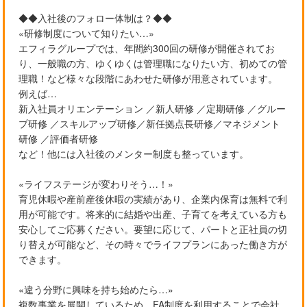
◆◆入社後のフォロー体制は？◆◆
«研修制度について知りたい…»
エフィラグループでは、年間約300回の研修が開催されてお
り、一般職の方、ゆくゆくは管理職になりたい方、初めての管
理職！など様々な段階にあわせた研修が用意されています。
例えば…
新入社員オリエンテーション ／新人研修 ／定期研修 ／グルー
プ研修 ／スキルアップ研修／新任拠点長研修／マネジメント
研修 ／評価者研修
など！他には入社後のメンター制度も整っています。
«ライフステージが変わりそう…！»
育児休暇や産前産後休暇の実績があり、企業内保育は無料で利
用が可能です。将来的に結婚や出産、子育てを考えている方も
安心してご応募ください。要望に応じて、パートと正社員の切
り替えが可能など、その時々でライフプランにあった働き方が
できます。
«違う分野に興味を持ち始めたら…»
複数事業を展開しているため、FA制度を利用することで会社