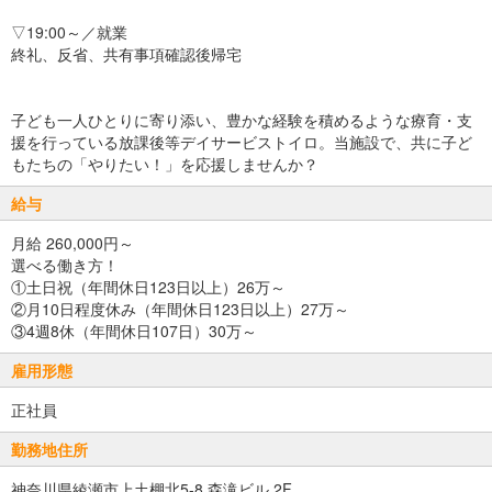
▽19:00～／就業
終礼、反省、共有事項確認後帰宅
子ども一人ひとりに寄り添い、豊かな経験を積めるような療育・支
援を行っている放課後等デイサービストイロ。当施設で、共に子ど
もたちの「やりたい！」を応援しませんか？
給与
月給 260,000円～
選べる働き方！
①土日祝（年間休日123日以上）26万～
②月10日程度休み（年間休日123日以上）27万～
③4週8休（年間休日107日）30万～
雇用形態
正社員
勤務地住所
神奈川県綾瀬市上土棚北5-8 森滝ビル 2F