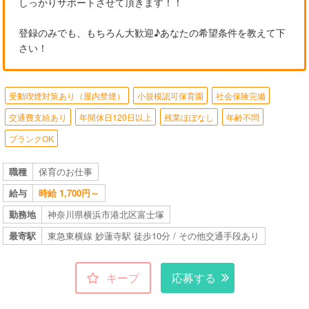
しっかりサポートさせて頂きます！！
登録のみでも、もちろん大歓迎♪あなたの希望条件を教えて下
さい！
受動喫煙対策あり（屋内禁煙）
小規模認可保育園
社会保険完備
交通費支給あり
年間休日120日以上
残業ほぼなし
年齢不問
ブランクOK
職種
保育のお仕事
給与
時給 1,700円～
勤務地
神奈川県横浜市港北区富士塚
最寄駅
東急東横線 妙蓮寺駅 徒歩10分 / その他交通手段あり
キープ
応募する