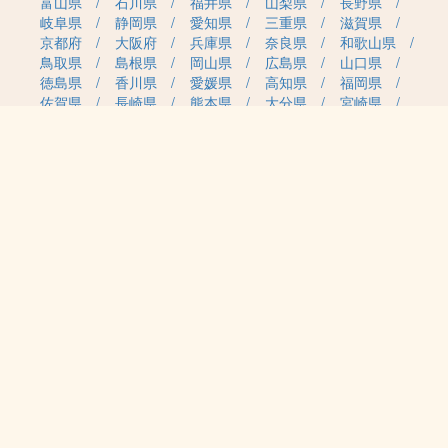
富山県
石川県
福井県
山梨県
長野県
岐阜県
静岡県
愛知県
三重県
滋賀県
京都府
大阪府
兵庫県
奈良県
和歌山県
鳥取県
島根県
岡山県
広島県
山口県
徳島県
香川県
愛媛県
高知県
福岡県
佐賀県
長崎県
熊本県
大分県
宮崎県
鹿児島県
沖縄県
職種カテゴリから求人を探す
事務・管理
医療・介護・保育
雇用形態から求人を探す
正社員
契約社員
パート・アルバイト
派遣
紹介予定派遣
月給・単価から求人を探す
20万円～
30万円～
40万円～
50万円～
60万円～
70万円～
80万円～
時給案件
日給案件
特徴から求人を探す
受動喫煙対策あり（屋内禁煙）
受動喫煙対策あり（喫煙室設置）