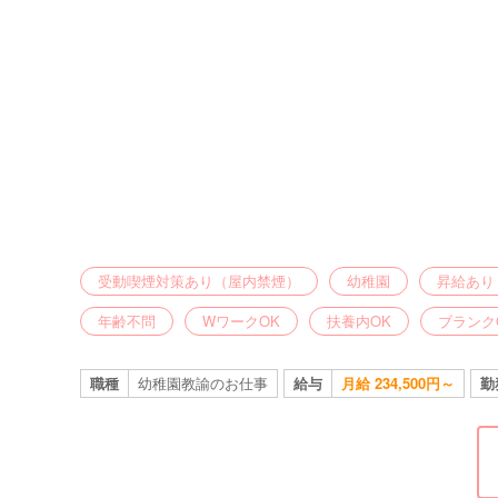
受動喫煙対策あり（屋内禁煙）
幼稚園
昇給あり
年齢不問
WワークOK
扶養内OK
ブランク
職種
幼稚園教諭のお仕事
給与
月給 234,500円～
勤