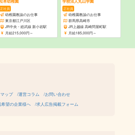
松本幼稚園
学校法人丸山学園
正社員
正社員
幼稚園教諭のお仕事
幼稚園教諭のお仕事
東京都江戸川区
群馬県高崎市
JR中央・総武線 新小岩駅
JR上越線 高崎問屋町駅
月給215,000円～
月給185,000円～
トマップ
運営コラム
お問い合わせ
載希望の企業様へ
求人広告掲載フォーム