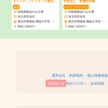
キャリア・パートナーズ株式会社
学校法人 美濃部学園
派遣
パート・アルバイト
幼稚園教諭のお仕事
幼稚園教諭のお仕事
埼玉県草加市
埼玉県草加市
東武伊勢崎線 獨協大学前〈草加松原〉駅
東武伊勢崎線 獨協大学前〈草加松原〉駅
時給1,800円～
時給1,200円～
運営会社
利用規約
個人情報保護
初めての方へ
会員登録