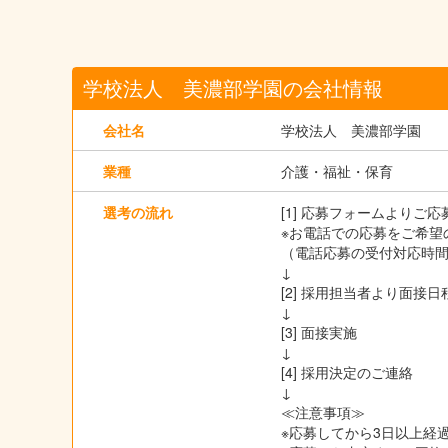
学校法人 美濃部学園の会社情報
会社名
学校法人 美濃部学園
業種
介護・福祉・保育
選考の流れ
[1] 応募フォームよりご
※お電話での応募をご希望の
（電話応募の受付対応時間は
↓
[2] 採用担当者より面
↓
[3] 面接実施
↓
[4] 採用決定のご連絡
↓
≪注意事項≫
※応募してから3日以上経過