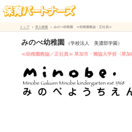
トップ
求人検索
みのべ幼稚園 ≪幼稚園教諭・正社員≫
みのべ幼稚園
（学校法人 美濃部学園）
≪幼稚園教諭／正社員≫ 草加市・獨協大学前〈草