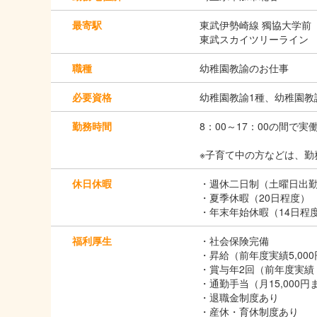
最寄駅
東武伊勢崎線 獨協大学前
東武スカイツリーライン 
職種
幼稚園教諭のお仕事
必要資格
幼稚園教諭1種、幼稚園教
勤務時間
8：00～17：00の間で実
※子育て中の方などは、勤
休日休暇
・週休二日制（土曜日出
・夏季休暇（20日程度）
・年末年始休暇（14日程
福利厚生
・社会保険完備
・昇給（前年度実績5,000円
・賞与年2回（前年度実績 
・通勤手当（月15,000円
・退職金制度あり
・産休・育休制度あり