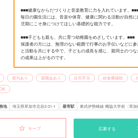
■■■健康なからだづくりと音楽教育に力を入れています。■■
毎日の園生活には、音楽や体育、健康に関わる活動が自然に
児期にこそ身につけてほしい基礎的な能力です。
■■■子どもも親も、共に育つ幼稚園をめざしています。■■■
保護者の方には、無理のない範囲で行事のお手伝いなどに参
と活動を共にする中で、子どもの成長を感じ、親同士のつな
の成果は上がるのです。
賞与あり
退職金あり
住宅手当
給食費補助
OK
務地
埼玉県草加市北谷2-31-1
最寄駅
東武伊勢崎線 獨協大学前〈草加松
キープ
応募する