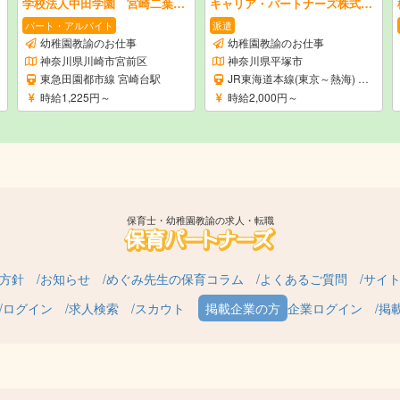
学校法人中田学園 宮崎二葉幼稚園
キャリア・パートナーズ株式会社
パート・アルバイト
派遣
幼稚園教諭のお仕事
幼稚園教諭のお仕事
神奈川県川崎市宮前区
神奈川県平塚市
東急田園都市線 宮崎台駅
JR東海道本線(東京～熱海) 平塚駅
時給1,225円～
時給2,000円～
保育士・幼稚園教諭の求人・転職
方針
お知らせ
めぐみ先生の保育コラム
よくあるご質問
サイ
ログイン
求人検索
スカウト
企業ログイン
掲