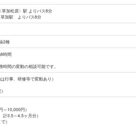
〈草加松原〉駅 よりバス8分
草加駅 よりバス8分
諭2種
働8時間
務時間の変動の相談可能です。
勤は行事、研修等で変動あり）
度）
～10,000円）
計3.5～4.5ヶ月分）
まで）