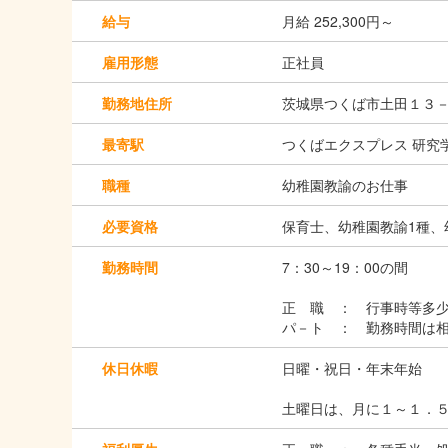
給与
月給 252,300円～
雇用形態
正社員
勤務地住所
茨城県つくば市土田１３
最寄駅
つくばエクスプレス 研究
職種
幼稚園教諭のお仕事
必要資格
保育士、幼稚園教諭1種、
勤務時間
7：30～19：00の間
正 職 ： 行事時等多
パ－ト ： 勤務時間は相談
休日休暇
日曜・祝日・年末年始
土曜日は、月に１～１．