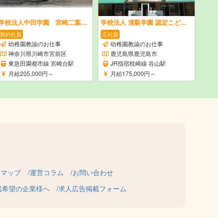
学校法人中田学園 宮崎二葉幼稚園
学校法人 清谿学園 認定こども園 清谿幼稚園
契約社員
正社員
幼稚園教諭のお仕事
幼稚園教諭のお仕事
神奈川県川崎市宮前区
鹿児島県鹿児島市
東急田園都市線 宮崎台駅
JR指宿枕崎線 谷山駅
月給205,000円～
月給175,000円～
トマップ
運営コラム
お問い合わせ
載希望の企業様へ
求人広告掲載フォーム