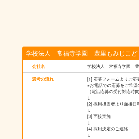
学校法人 常福寺学園 豊里もみじこど
会社名
学校法人 常福寺学園 
選考の流れ
[1] 応募フォームよりご
※お電話での応募をご希望の
（電話応募の受付対応時間は
↓
[2] 採用担当者より面
↓
[3] 面接実施
↓
[4] 採用決定のご連絡
↓