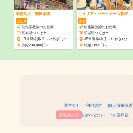
学校法人 安田学園
キャリア・パートナーズ株式会社
正社員
派遣
幼稚園教諭のお仕事
幼稚園教諭のお仕事
茨城県つくば市
茨城県つくば市
JR常磐線(取手～いわき) ひたち野うしく駅
JR常磐線(取手～いわき) ひたち野うしく駅
月給230,000円～
時給1,800円～
運営会社
利用規約
個人情報保護
初めての方へ
会員登録