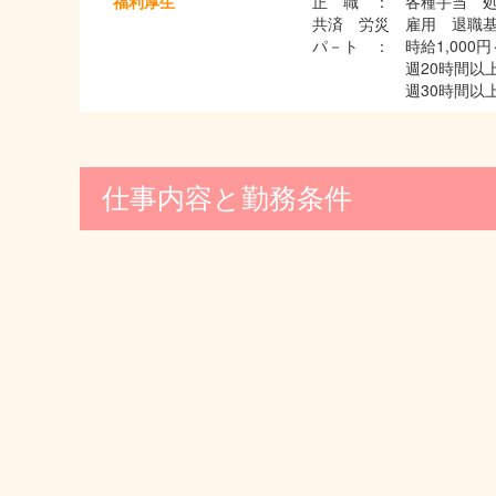
福利厚生
正 職 ： 各種手当 
共済 労災 雇用 退職基
パ－ト ： 時給1,00
週20時間以上の場
週30時間以上の場
仕事内容と勤務条件