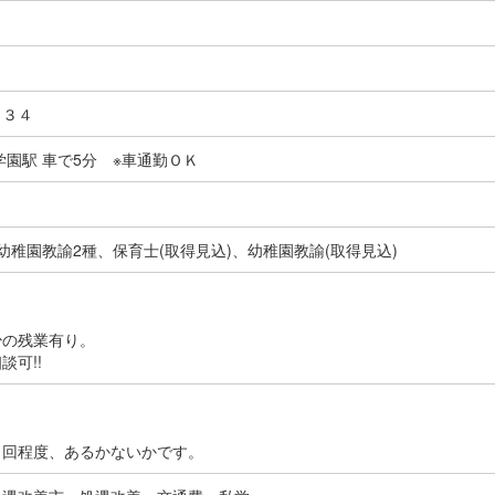
－３４
学園駅 車で5分 ※車通勤ＯＫ
幼稚園教諭2種、保育士(取得見込)、幼稚園教諭(取得見込)
少の残業有り。
可!!
５回程度、あるかないかです。