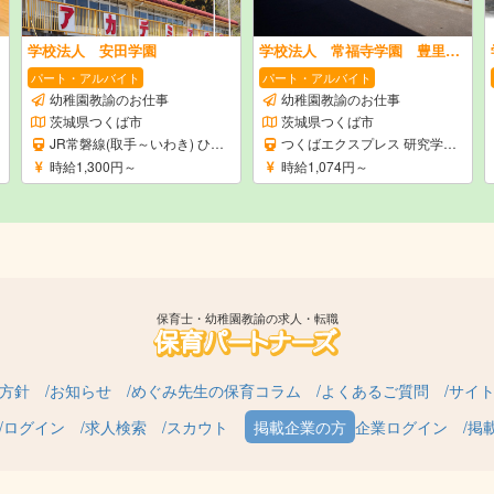
学校法人 安田学園
学校法人 常福寺学園 豊里もみじこども園
パート・アルバイト
パート・アルバイト
幼稚園教諭のお仕事
幼稚園教諭のお仕事
茨城県つくば市
茨城県つくば市
JR常磐線(取手～いわき) ひたち野うしく駅
つくばエクスプレス 研究学園駅
時給1,300円～
時給1,074円～
保育士・幼稚園教諭の求人・転職
方針
お知らせ
めぐみ先生の保育コラム
よくあるご質問
サイ
ログイン
求人検索
スカウト
企業ログイン
掲