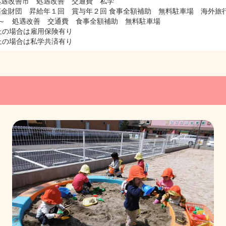
処遇改善市 処遇改善 交通費 私学
金財団 昇給年１回 賞与年２回 食事全額補助 無料駐車場 海外旅
0円～ 処遇改善 交通費 食事全額補助 無料駐車場
合は雇用保険有り
合は私学共済有り