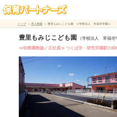
トップ
求人検索
豊里もみじこども園 ≪学校法人 常福寺学園≫
豊里もみじこども園
（学校法人 常福寺
≪幼稚園教諭／正社員≫ つくば市・研究学園駅の幼