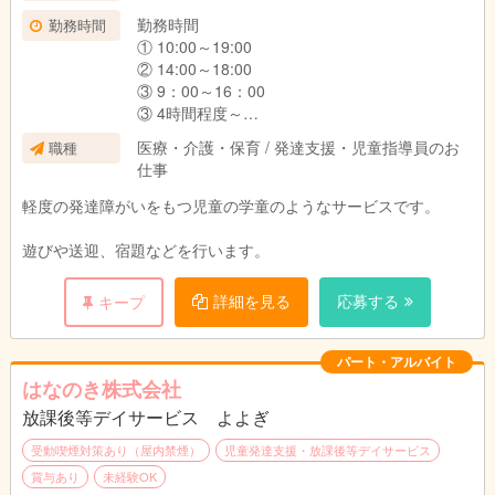
勤務時間
勤務時間
① 10:00～19:00
② 14:00～18:00
③ 9：00～16：00
③ 4時間程度～
などなど時間帯をお選びいただけます。
医療・介護・保育 / 発達支援・児童指導員のお
職種
仕事
パート・アルバイトの方は、週１からＯＫで
軽度の発達障がいをもつ児童の学童のようなサービスです。
す。
時間も４時間からＯＫです。
遊びや送迎、宿題などを行います。
詳細を見る
応募する
キープ
無資格、理学療法士、作業療法士、言語聴覚士
の方も大歓迎です。
浜の町校、松山校、長与校、葉山校で募集して
パート・アルバイト
おります。
はなのき株式会社
放課後等デイサービス よよぎ
受動喫煙対策あり（屋内禁煙）
児童発達支援・放課後等デイサービス
４教室（浜の町校、松山校、葉山校、長与校）
賞与あり
未経験OK
で募集いたしております！！！