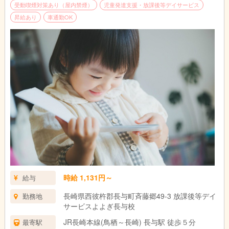
受動喫煙対策あり（屋内禁煙）
児童発達支援・放課後等デイサービス
昇給あり
車通勤OK
時給 1,131円～
給与
長崎県西彼杵郡長与町斉藤郷49-3 放課後等デイ
勤務地
サービスよよぎ長与校
JR長崎本線(鳥栖～長崎) 長与駅 徒歩５分
最寄駅