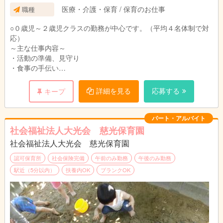
医療・介護・保育 / 保育のお仕事
職種
○０歳児～２歳児クラスの勤務が中心です。（平均４名体制で対
応）
～主な仕事内容～
・活動の準備、見守り
・食事の手伝い
・排泄、おむつ交換
・お昼寝の準備、見守り
詳細を見る
応募する
キープ
・クラス内の掃除
などの業務を行います。
パート・アルバイト
※書類仕事、持ち帰り仕事、残業はありません！
社会福祉法人大光会 慈光保育園
※経験によっては連絡帳の記入をお願いする場合もあります。
社会福祉法人大光会 慈光保育園
※同職種従業員数３０名、全体定員１３０名
認可保育所
社会保険完備
午前のみ勤務
午後のみ勤務
駅近（5分以内）
扶養内OK
ブランクOK