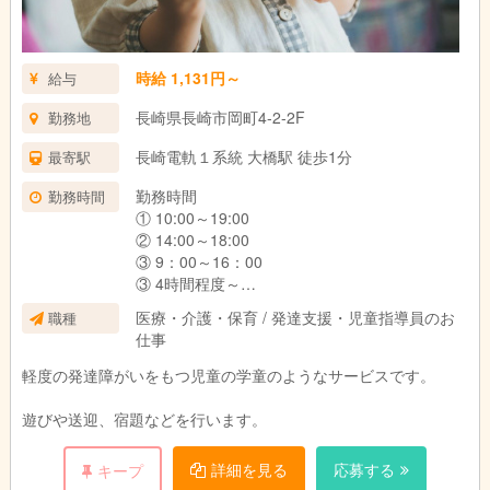
時給 1,131円～
給与
長崎県長崎市岡町4-2-2F
勤務地
長崎電軌１系統 大橋駅 徒歩1分
最寄駅
勤務時間
勤務時間
① 10:00～19:00
② 14:00～18:00
③ 9：00～16：00
③ 4時間程度～
などなど時間帯をお選びいただけます。
医療・介護・保育 / 発達支援・児童指導員のお
職種
仕事
パート・アルバイトの方は、週１からＯＫで
軽度の発達障がいをもつ児童の学童のようなサービスです。
す。
時間も４時間からＯＫです。
遊びや送迎、宿題などを行います。
詳細を見る
応募する
キープ
無資格、理学療法士、作業療法士、言語聴覚士