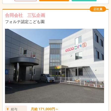
の方も大歓迎です。
浜の町校、松山校、長与校、葉山校で募集して
正社員
おります。
合同会社 三弘企画
フォルテ認定こども園
４教室（浜の町校、松山校、葉山校、長与校）
で募集いたしております！！！
浜の町校（長崎市万屋町6-13-4F）
松山校（長崎市岡町4-2-2F）
葉山校（長崎市滑石2-5-15）
長与校（西彼杵郡長与町斉藤郷49-3）
月給 171,000円～
給与