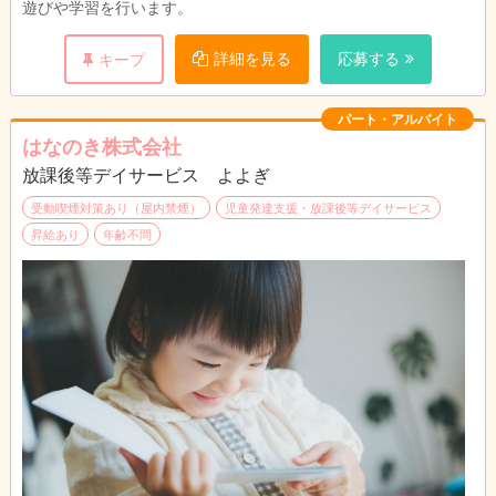
遊びや学習を行います。
詳細を見る
応募する
キープ
パート・アルバイト
はなのき株式会社
放課後等デイサービス よよぎ
受動喫煙対策あり（屋内禁煙）
児童発達支援・放課後等デイサービス
昇給あり
年齢不問