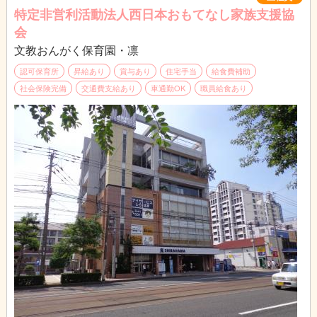
特定非営利活動法人西日本おもてなし家族支援協
会
文教おんがく保育園・凛
認可保育所
昇給あり
賞与あり
住宅手当
給食費補助
社会保険完備
交通費支給あり
車通勤OK
職員給食あり