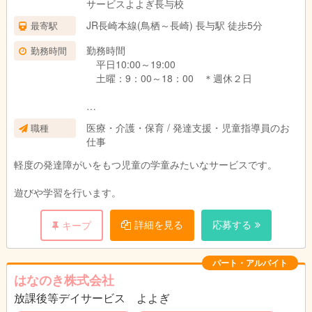
サービスよよぎ長与校
JR長崎本線(鳥栖～長崎) 長与駅 徒歩5分
最寄駅
勤務時間
勤務時間
平日10:00～19:00
土曜：9：00～18：00 ＊週休２日
パート・アルバイトの方は、週１からＯＫで
医療・介護・保育 / 発達支援・児童指導員のお
職種
す。
仕事
時間も３時間からＯＫです。
軽度の発達障がいをもつ児童の学童みたいなサービスです。
遊びや学習を行います。
詳細を見る
応募する
キープ
パート・アルバイト
はなのき株式会社
放課後等デイサービス よよぎ