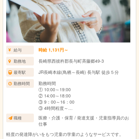
時給 1,131円～
給与
長崎県西彼杵郡長与町斉藤郷49-3
勤務地
JR長崎本線(鳥栖～長崎) 長与駅 徒歩５分
最寄駅
勤務時間
勤務時間
① 10:00～19:00
② 14:00～18:00
③ 9：00～16：00
③ 4時間程度～
などなど時間帯をお選びいただけます。
医療・介護・保育 / 発達支援・児童指導員のお
職種
仕事
パート・アルバイトの方は、週１からＯＫで
軽度の発達障がいをもつ児童の学童のようなサービスです。