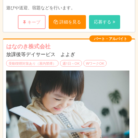
す。
時間も４時間からＯＫです。
遊びや送迎、宿題などを行います。
詳細を見る
応募する
キープ
無資格、理学療法士、作業療法士、言語聴覚士
の方も大歓迎です。
浜の町校、松山校、長与校、葉山校で募集して
パート・アルバイト
おります。
はなのき株式会社
放課後等デイサービス よよぎ
受動喫煙対策あり（屋内禁煙）
週1日～OK
WワークOK
４教室（浜の町校、松山校、葉山校、長与校）
で募集いたしております！！！
浜の町校（長崎市万屋町6-13-4F）
松山校（長崎市岡町4-2-2F）
葉山校（長崎市滑石2-5-15）
長与校（西彼杵郡長与町斉藤郷49-3）