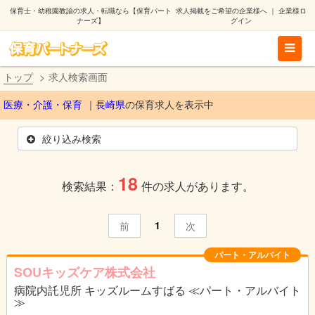
保育士・幼稚園教諭の求人・転職なら【保育パート
求人掲載をご希望の企業様へ
｜
企業様ロ
ナーズ】
グイン
トップ
求人検索画面
医療・介護・保育
長崎県
の保育求人を表示中
絞り込み検索
18
検索結果：
件の求人があります。
1
前
次
パート・アルバイト
SOUキッズケア株式会社
病院内託児所 キッズルームすばる ≪パート・アルバイト
≫