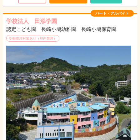
の方も大歓迎です。
浜の町校、松山校、長与校、葉山校で募集して
パート・アルバイト
おります。
学校法人 田添学園
認定こども園 長崎小鳩幼稚園 長崎小鳩保育園
受動喫煙対策あり（屋内禁煙）
４教室（浜の町校、松山校、葉山校、長与校）
で募集いたしております！！！
浜の町校（長崎市万屋町6-13-4F）
松山校（長崎市岡町4-2-2F）
葉山校（長崎市滑石2-5-15）
長与校（西彼杵郡長与町斉藤郷49-3）