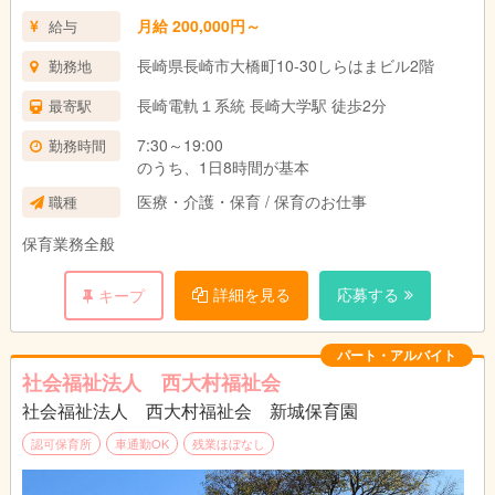
月給 200,000円～
給与
長崎県長崎市大橋町10-30しらはまビル2階
勤務地
長崎電軌１系統 長崎大学駅 徒歩2分
最寄駅
7:30～19:00
勤務時間
のうち、1日8時間が基本
医療・介護・保育 / 保育のお仕事
職種
保育業務全般
詳細を見る
応募する
キープ
パート・アルバイト
社会福祉法人 西大村福祉会
社会福祉法人 西大村福祉会 新城保育園
認可保育所
車通勤OK
残業ほぼなし