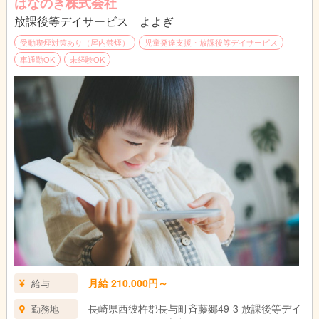
はなのき株式会社
放課後等デイサービス よよぎ
受動喫煙対策あり（屋内禁煙）
児童発達支援・放課後等デイサービス
車通勤OK
未経験OK
月給 210,000円～
給与
長崎県西彼杵郡長与町斉藤郷49-3 放課後等デイ
勤務地