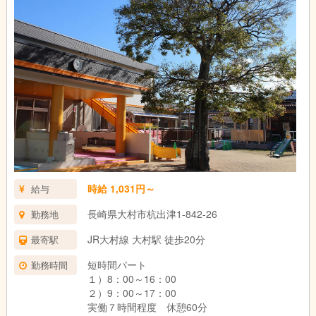
時給 1,031円～
給与
長崎県大村市杭出津1-842-26
勤務地
JR大村線 大村駅 徒歩20分
最寄駅
短時間パート
勤務時間
１）8：00～16：00
２）9：00～17：00
実働７時間程度 休憩60分