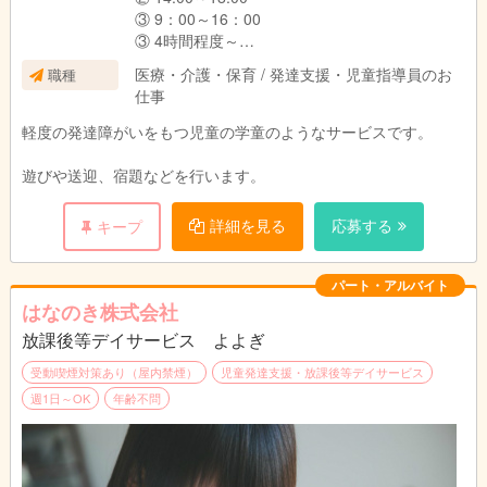
③ 9：00～16：00
③ 4時間程度～
などなど時間帯をお選びいただけます。
医療・介護・保育 / 発達支援・児童指導員のお
職種
仕事
パート・アルバイトの方は、週１からＯＫで
軽度の発達障がいをもつ児童の学童のようなサービスです。
す。
時間も４時間からＯＫです。
遊びや送迎、宿題などを行います。
詳細を見る
応募する
キープ
無資格、理学療法士、作業療法士、言語聴覚士
の方も大歓迎です。
浜の町校、松山校、長与校、葉山校で募集して
パート・アルバイト
おります。
はなのき株式会社
放課後等デイサービス よよぎ
受動喫煙対策あり（屋内禁煙）
児童発達支援・放課後等デイサービス
４教室（浜の町校、松山校、葉山校、長与校）
週1日～OK
年齢不問
で募集いたしております！！！
浜の町校（長崎市万屋町6-13-4F）
松山校（長崎市岡町4-2-2F）