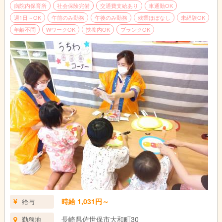
病院内保育所
社会保険完備
交通費支給あり
車通勤OK
週1日～OK
午前のみ勤務
午後のみ勤務
残業ほぼなし
未経験OK
年齢不問
WワークOK
扶養内OK
ブランクOK
時給 1,031円～
給与
長崎県佐世保市大和町30
勤務地