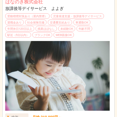
はなのき株式会社
放課後等デイサービス よよぎ
受動喫煙対策あり（屋内禁煙）
児童発達支援・放課後等デイサービス
退職金あり
社会保険完備
交通費支給あり
車通勤OK
年間休日120日以上
残業ほぼなし
未経験OK
年齢不問
駅近（5分以内）
ブランクOK
WEB面接OK
月給 210,000円～
給与