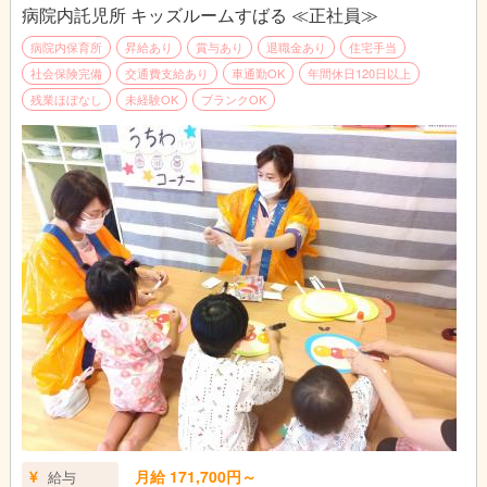
病院内託児所 キッズルームすばる ≪正社員≫
病院内保育所
昇給あり
賞与あり
退職金あり
住宅手当
社会保険完備
交通費支給あり
車通勤OK
年間休日120日以上
残業ほぼなし
未経験OK
ブランクOK
月給 171,700円～
給与