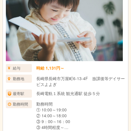
葉山校（長崎市滑石2-5-15）
長与校（西彼杵郡長与町斉藤郷49-3）
時給 1,131円～
給与
長崎県長崎市万屋町6-13-4F 放課後等デイサー
勤務地
ビスよよぎ
長崎電軌１系統 観光通駅 徒歩５分
最寄駅
勤務時間
勤務時間
① 10:00～19:00
② 14:00～18:00
③ 9：00～16：00
③ 4時間程度～