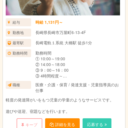
時給 1,131円～
給与
長崎県長崎市万屋町6-13-4F
勤務地
長崎電軌１系統 大橋駅 徒歩1分
最寄駅
勤務時間
勤務時間
① 10:00～19:00
② 14:00～18:00
③ 9：00～16：00
③ 4時間程度～
などなど時間帯をお選びいただけます。
医療・介護・保育 / 発達支援・児童指導員のお
職種
仕事
パート・アルバイトの方は、週１からＯＫで
軽度の発達障がいをもつ児童の学童のようなサービスです。
す。
時間も４時間からＯＫです。
遊びや送迎、宿題などを行います。
詳細を見る
応募する
キープ
無資格、理学療法士、作業療法士、言語聴覚士