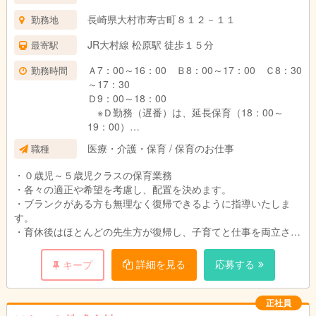
長崎県大村市寿古町８１２－１１
勤務地
JR大村線 松原駅 徒歩１５分
最寄駅
Ａ7：00～16：00 Ｂ8：00～17：00 Ｃ8：30
勤務時間
～17：30
Ｄ9：00～18：00
※Ｄ勤務（遅番）は、延長保育（18：00～
19：00）
がある場合、最大１時間の時間外勤務をお
医療・介護・保育 / 保育のお仕事
職種
願いします。
（超過勤務手当は別途支給）
・０歳児～５歳児クラスの保育業務
・各々の適正や希望を考慮し、配置を決めます。
・ブランクがある方も無理なく復帰できるように指導いたしま
す。
・育休後はほとんどの先生方が復帰し、子育てと仕事を両立させ
て頑張っています。
・子どもさんが病気の際の遅刻・早退は、有休の時間休で対応し
詳細を見る
応募する
キープ
ています。
正社員