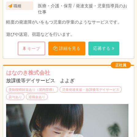
などなど時間帯をお選びいただけます。
医療・介護・保育 / 発達支援・児童指導員のお
職種
仕事
パート・アルバイトの方は、週１からＯＫで
軽度の発達障がいをもつ児童の学童のようなサービスです。
す。
時間も４時間からＯＫです。
遊びや送迎、宿題などを行います。
詳細を見る
応募する
キープ
無資格、理学療法士、作業療法士、言語聴覚士
の方も大歓迎です。
浜の町校、松山校、長与校、葉山校で募集して
正社員
おります。
はなのき株式会社
放課後等デイサービス よよぎ
受動喫煙対策あり（屋内禁煙）
児童発達支援・放課後等デイサービス
賞与あり
退職金あり