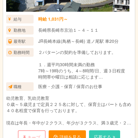
時給 1,031円～
給与
長崎県長崎市京泊１－４－１１
勤務地
JR長崎本線(鳥栖～長崎) 道ノ尾駅 車20分
最寄駅
２パターンの契約を準備しております。
勤務時間
１．週平均30時間未満の勤務
7時～19時のうち、4～8時間/日、週３日程度
時間帯や曜日は相談に応じます
医療・介護・保育 / 保育のお仕事
職種
２．週平均30時間以上の勤務
7時～16時
幼児教育、乳幼児教育
8時～17時
０歳～５歳児まで定員２２５名に対して、保育士はパートも含め
9時～18時
４０名程度で保育を行っております。
など正職員と同じシフト勤務。休憩時間60分、
一日8時間労働。ただし、出勤日数は月１７日程
現在は年長・年中が２クラス、年少が３クラス、満３歳児・２歳
度。出勤日などは相談に応じます。
児・１歳児・０歳児は１クラスあります。
０歳～満３歳児クラスは複数担任で保育を行っております。
詳細を見る
応募する
キープ