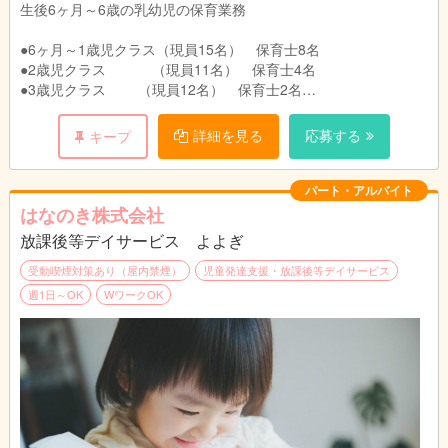
生後6ヶ月～6歳の乳幼児の保育業務
●6ヶ月～1歳児クラス（現員15名） 保育士8名
●2歳児クラス （現員11名） 保育士4名
●3歳児クラス （現員12名） 保育士2名
●4歳児～5歳児クラス (現員20名) 保育士3名
●フリー保育士⇒３名
詳細を見る
応募する
キープ
パート・アルバイト
はなのき株式会社
放課後等デイサービス よよぎ
受動喫煙対策あり（屋内禁煙）
児童発達支援・放課後等デイサービス
週1日～OK
WワークOK