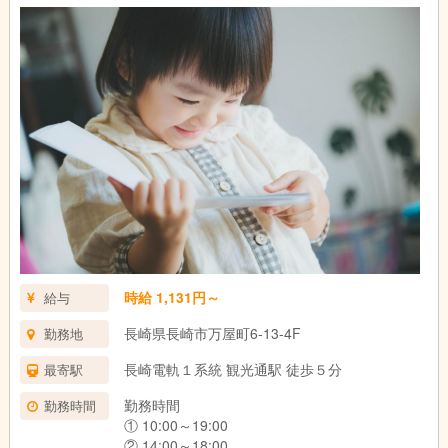
浜の町校（長崎市万屋町6-13-4F）
松山校（長崎市岡町4-2-2F）
葉山校（長崎市滑石2-5-15）
長与校（西彼杵郡長与町斉藤郷49-3）
時給 1,131円～
給与
長崎県長崎市万屋町6-13-4F
勤務地
長崎電軌１系統 観光通駅 徒歩５分
最寄駅
勤務時間
勤務時間
① 10:00～19:00
② 14:00～18:00