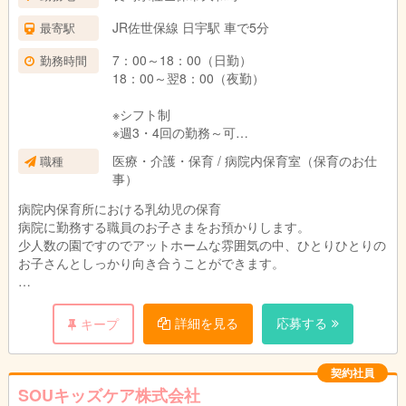
JR佐世保線 日宇駅 車で5分
最寄駅
7：00～18：00（日勤）
勤務時間
18：00～翌8：00（夜勤）
※シフト制
※週3・4回の勤務～可
※1日6～8時間程勤務可能な方大歓迎
医療・介護・保育 / 病院内保育室（保育のお仕
職種
※勤務日数と時間帯は相談可能です
事）
※深夜割増20時～8時 時給1.25倍
※早出のみ、遅出のみでの勤務可能
病院内保育所における乳幼児の保育
※月勤務120H以上の場合は各種保険加入
病院に勤務する職員のお子さまをお預かりします。
少人数の園ですのでアットホームな雰囲気の中、ひとりひとりの
お子さんとしっかり向き合うことができます。
対象年齢：0歳児から未就学児まで
詳細を見る
応募する
キープ
1年契約（契約更新あり）
契約社員
SOUキッズケア株式会社