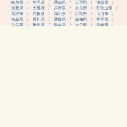
岐阜県
静岡県
愛知県
三重県
滋賀県
京都府
大阪府
兵庫県
奈良県
和歌山県
鳥取県
島根県
岡山県
広島県
山口県
徳島県
香川県
愛媛県
高知県
福岡県
佐賀県
長崎県
熊本県
大分県
宮崎県
鹿児島県
沖縄県
職種カテゴリから求人を探す
事務・管理
医療・介護・保育
雇用形態から求人を探す
正社員
契約社員
パート・アルバイト
派遣
紹介予定派遣
月給・単価から求人を探す
20万円～
30万円～
40万円～
50万円～
60万円～
70万円～
80万円～
時給案件
日給案件
特徴から求人を探す
受動喫煙対策あり（屋内禁煙）
受動喫煙対策あり（喫煙室設置）