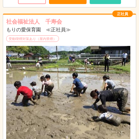
♪♪♪ お散歩や食育活動、野菜の収穫、運営する老人ホームとの
行事等が特色です ♪♪♪
正社員
社会福祉法人 千寿会
もりの愛保育園 ≪正社員≫
受動喫煙対策あり（屋内禁煙）