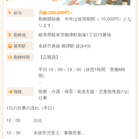
月給 220,000円～
給与
勤務開始後 半年は使用期間（-10,000円）とな
ります。
岐阜県岐阜市柳津町南塚1丁目15番地
勤務地
名鉄竹鼻線 柳津駅 徒歩4分
最寄駅
【正職員】
勤務時間
平日 10：00～19：00（休憩1時間 実働8時
間）
学校休業日 9：00～18：00（休憩1時間 実働8
医療・介護・保育 / 発達支援・児童指導員のお
職種
時間）
仕事
毎週日曜日定休 週休2日（シフト制）
1日の仕事の流れ（平日）
【パート】
10：00 出社
平日 14：00～19：00（１日3Ｈ～）
10：30 未就学児受入、事務作業