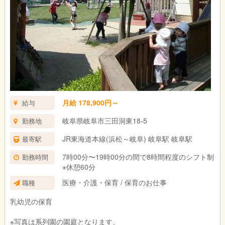
月給 178,900円～
給与
岐阜県岐阜市三田洞東18-5
勤務地
JR東海道本線(浜松～岐阜) 岐阜駅 岐阜駅
最寄駅
7時00分〜19時00分の間で8時間程度のシフト制
勤務時間
※休憩60分
医療・介護・保育 / 保育のお仕事
職種
乳幼児の保育
※写真は系列園の園庭となります。