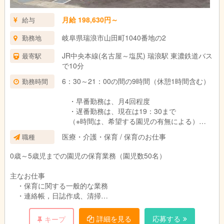
月給 198,630円～
給与
岐阜県瑞浪市山田町1040番地の2
勤務地
JR中央本線(名古屋～塩尻) 瑞浪駅 東濃鉄道バス
最寄駅
で10分
6：30～21：00の間の9時間（休憩1時間含む）
勤務時間
・早番勤務は、月4回程度
・遅番勤務は、現在は19：30まで
（※時間は、希望する園児の有無による）
医療・介護・保育 / 保育のお仕事
職種
♪♪♪♪♪ パート職員も随時募集中 ♪♪♪♪♪
・時給1,050円～1,080円
0歳～5歳児までの園児の保育業務（園児数50名）
・土日祝日、年末年始休み
・就業時間、応相談
主なお仕事
・社会保険加入もOK
・保育に関する一般的な業務
・連絡帳，日誌作成、清掃
※勤務先の相談も受け付けています
・保護者対応（一般的な対応のみ）
詳細を見る
応募する
キープ