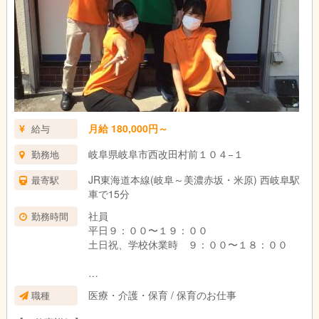
月給 180,000円～
給与
岐阜県岐阜市西改田村前１０４−１
勤務地
JR東海道本線(岐阜～美濃赤坂・米原) 西岐阜駅
最寄駅
車で15分
社員
勤務時間
平日９：００〜１９：００
土日祝、学校休業時 ９：００〜１８：００
アルバイト・パート
医療・介護・保育 / 保育のお仕事
職種
平日13:30～18:00★シフト応相談！
土日祝、学校休業時 ９：００〜１７：００