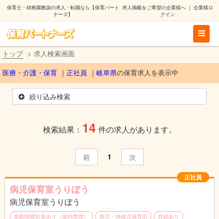
保育士・幼稚園教諭の求人・転職なら【保育パート
求人掲載をご希望の企業様へ
｜
企業様ロ
ナーズ】
グイン
トップ
求人検索画面
医療・介護・保育
正社員
岐阜県
の保育求人を表示中
絞り込み検索
14
検索結果：
件の求人があります。
1
前
次
正社員
病児保育室うりぼう
病児保育室うりぼう
受動喫煙対策あり（屋内禁煙）
病児・病後児保育所
昇給あり