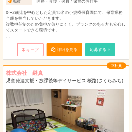
医療・介護・保育 / 保育のお仕事
職種
0〜2歳児を中心とした定員15名の小規模保育園にて、保育業務
全般を担当していただきます。
複数担任制のため負担が偏りにくく、ブランクのある方も安心し
てスタートできる環境です。
主な業務内容
・0〜2歳児の保育（生活援助・遊びの見守り）
詳細を見る
応募する
キープ
・クラス担任またはフリー保育士としての業務
・行事の準備・参加（行事は少なめ）
・保護者対応（連絡帳・簡単なコミュニケーション）
正社員
・環境整備・清掃
株式会社 継真
・書類作成（複数担任制のため分担あり）
児童発達支援・放課後等デイサービス 桜路(さくらみち)