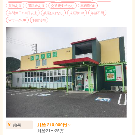
賞与あり
退職金あり
交通費支給あり
車通勤OK
年間休日120日以上
残業ほぼなし
未経験OK
年齢不問
WワークOK
制服貸与
月給 210,000円～
給与
月給21〜25万