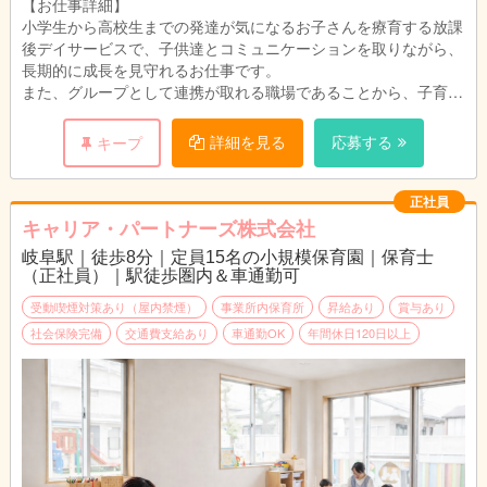
【お仕事詳細】
小学生から高校生までの発達が気になるお子さんを療育する放課
後デイサービスで、子供達とコミュニケーションを取りながら、
長期的に成長を見守れるお仕事です。
また、グループとして連携が取れる職場であることから、子育て
中のスタッフでも働きやすい仕事場です。
詳細を見る
応募する
キープ
正社員
キャリア・パートナーズ株式会社
岐阜駅｜徒歩8分｜定員15名の小規模保育園｜保育士
（正社員）｜駅徒歩圏内＆車通勤可
受動喫煙対策あり（屋内禁煙）
事業所内保育所
昇給あり
賞与あり
社会保険完備
交通費支給あり
車通勤OK
年間休日120日以上