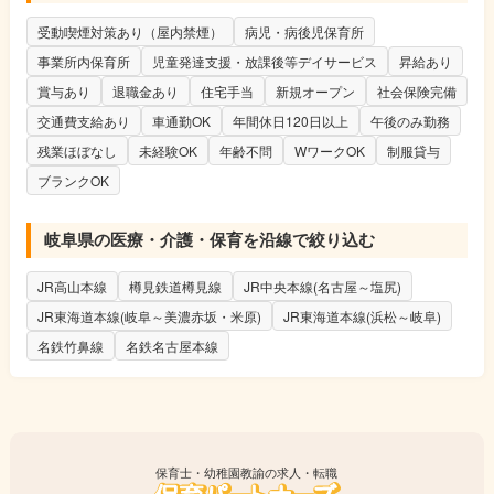
受動喫煙対策あり（屋内禁煙）
病児・病後児保育所
事業所内保育所
児童発達支援・放課後等デイサービス
昇給あり
賞与あり
退職金あり
住宅手当
新規オープン
社会保険完備
交通費支給あり
車通勤OK
年間休日120日以上
午後のみ勤務
残業ほぼなし
未経験OK
年齢不問
WワークOK
制服貸与
ブランクOK
岐阜県の医療・介護・保育を沿線で絞り込む
JR高山本線
樽見鉄道樽見線
JR中央本線(名古屋～塩尻)
JR東海道本線(岐阜～美濃赤坂・米原)
JR東海道本線(浜松～岐阜)
名鉄竹鼻線
名鉄名古屋本線
保育士・幼稚園教諭の求人・転職