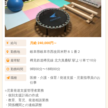
月給 240,000円～
給与
岐阜県岐阜市西改田米野８１番２
勤務地
樽見鉄道樽見線 北方真桑駅 駅より車で10分
最寄駅
9時00分〜18時00分
勤務時間
医療・介護・保育 / 発達支援・児童指導員のお
職種
仕事
○児童発達支援管理者業務
・個別支援計画の作成
・教育、育児、発達相談業務
・関係機関との連絡調整