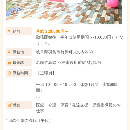
月給 220,000円～
給与
勤務開始後 半年は使用期間（-10,000円）とな
ります。
岐阜県羽島市竹鼻町丸の内2-60
勤務地
名鉄竹鼻線 羽島市役所前駅 徒歩5分
最寄駅
【正職員】
勤務時間
平日 10：00～19：00（休憩1時間 実働8時
間）
学校休業日 9：00～18：00（休憩1時間 実働8
医療・介護・保育 / 発達支援・児童指導員のお
職種
時間）
仕事
毎週日曜日定休 週休2日（シフト制）
1日の仕事の流れ（平日）