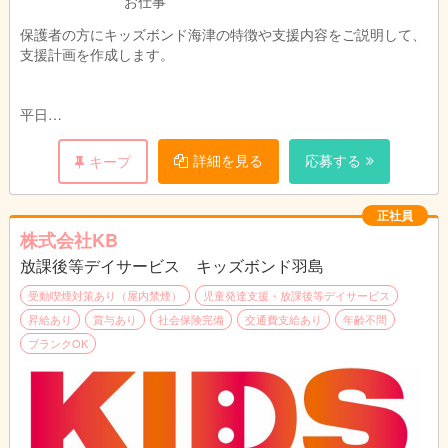
お仕事
保護者の方にキッズボンド海津の特徴や支援内容をご説明して、
支援計画を作成します。
平日
10：00 出勤後、ミーティング。子どもたちの支援状況を確認
します。
詳細を見る
応募する
キープ
12：00 お昼休み
13：00 各自、デスクワーク及びお迎えの準備。
15：00 学校まで車で子どもたちをお迎え
正社員
15：30 子供たちが施設に到着します。子どもたちに合わせた
株式会社KB
個別の支援計画にそってカリキュラムを実施します。子どもたち
放課後等デイサービス キッズボンド羽島
が安全に楽しく運動や遊びに取り組めるようサポートします。
18：00 帰りの準備。子どもたちを各家庭まで車で送ります。
受動喫煙対策あり（屋内禁煙）
児童発達支援・放課後等デイサービス
18：30 施設に戻って後片付け後、終業。
昇給あり
賞与あり
社会保険完備
交通費支給あり
年齢不問
ブランクOK
土曜・学校休業日（夏休み等）
9：00 各家庭まで車で子どもたちをお迎え。
9：30 施設到着後、イベント。お出かけに行ったり、施設内で
みんなで協力してお料理したり・・・。イベントはみんなで意見
を出して考えます。