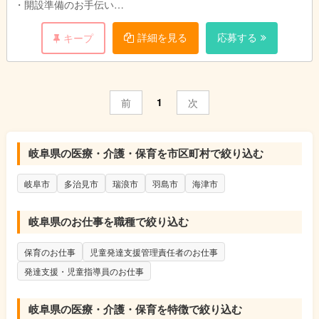
・開設準備のお手伝い
※増員による募集です。
詳細を見る
応募する
キープ
※ご応募の際は児童発達支援管理責任者と普通自動車運転免許
（ＡＴ限定可）の両方が必須となります。
1
前
次
岐阜県の医療・介護・保育を市区町村で絞り込む
岐阜市
多治見市
瑞浪市
羽島市
海津市
岐阜県のお仕事を職種で絞り込む
保育のお仕事
児童発達支援管理責任者のお仕事
発達支援・児童指導員のお仕事
岐阜県の医療・介護・保育を特徴で絞り込む