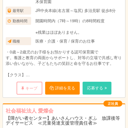
木保育園
JR中央本線(名古屋～塩尻) 多治見駅 徒歩8分
最寄駅
開園時間内（7時～19時）の8時間程度
勤務時間
※残業はほぼありません。
医療・介護・保育 / 保育のお仕事
職種
・0歳～2歳児のお子様をお預かりする認可保育園で
す。養護と教育の両面からサポートし、対等の立場で共感し寄り
添い合いながら、子どもたちの笑顔と命を守るお仕事です。
【クラス】
0歳児（いちご組）6名
1歳児（すもも組）12名
詳細を見る
応募する
キープ
2歳児（あんず組）12名
※定員30名
正社員
担任 1名 ・副担任 1名 ・補助 1名
社会福祉法人 愛燦会
各クラス3名の担当制
【障がい者センター】あいさんハウス・ぎふ 放課後等
デイサービス ≪児童発達支援管理責任者≫