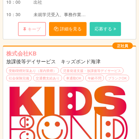
【パート】
10：00 出社
平日 14：00～19：00（１日3Ｈ～）
10：30 未就学児受入、事務作業
学校休業日 9：00～18：00（１日3Ｈ～）
～13：00 休憩（昼食）
詳細を見る
応募する
キープ
毎週日曜日定休 勤務日、時間相談可
～14：00 施設の清掃、チェック 支援内容の確認
正社員
※ 土曜日のみ、夏休み等長期休暇のみの方も大
～15：00 就学児受入開始。子どもたちを学校までお迎え
株式会社KB
歓迎！
放課後等デイサービス キッズボンド海津
～17：00 就学児への支援 いっぱい遊んだり、一緒に宿題
をやったりします。
受動喫煙対策あり（屋内禁煙）
児童発達支援・放課後等デイサービス
社会保険完備
交通費支給あり
車通勤OK
年齢不問
ブランクOK
～18：00 子どもたちを各家庭まで送ります
～19：00 事業所に戻って片付け 終業