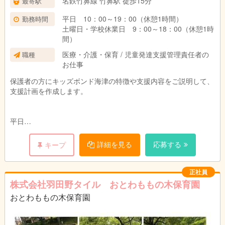
名鉄竹鼻線 竹鼻駅 徒歩15分
最寄駅
平日 10：00～19：00（休憩1時間）
勤務時間
土曜日・学校休業日 9：00～18：00（休憩1時
間）
医療・介護・保育 / 児童発達支援管理責任者の
職種
お仕事
保護者の方にキッズボンド海津の特徴や支援内容をご説明して、
支援計画を作成します。
平日
10：00 出勤後、ミーティング。子どもたちの支援状況を確認
します。
詳細を見る
応募する
キープ
12：00 お昼休み
13：00 各自、デスクワーク及びお迎えの準備。
15：00 学校まで車で子どもたちをお迎え
正社員
15：30 子供たちが施設に到着します。子どもたちに合わせた
株式会社羽田野タイル おとわももの木保育園
個別の支援計画にそってカリキュラムを実施します。子どもたち
おとわももの木保育園
が安全に楽しく運動や遊びに取り組めるようサポートします。
18：00 帰りの準備。子どもたちを各家庭まで車で送ります。
18：30 施設に戻って後片付け後、終業。