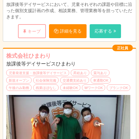
放課後等デイサービスにおいて、児童それぞれの課題や目標に沿
った個別支援計画の作成、相談業務、管理業務等を担っていただ
きます。
詳細を見る
応募する
キープ
正社員
株式会社ひまわり
放課後等デイサービスひまわり
児童発達支援・放課後等デイサービス
昇給あり
賞与あり
新規オープン
社会保険完備
交通費支給あり
車通勤OK
午後のみ勤務
残業ほぼなし
未経験OK
WワークOK
ブランクOK