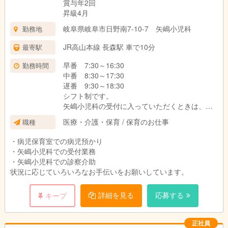
賞与年2回
昇級4月
岐阜県岐阜市日野南7-10-7 矢嶋小児科
勤務地
JR高山本線 長森駅 車で10分
最寄駅
早番 7:30～16:30
勤務時間
中番 8:30～17:30
遅番 9:30～18:30
シフト制です。
矢嶋小児科の受付に入っていただくときは、
8：30〜12：30 と 15：00〜19：00 となりま
医療・介護・保育 / 保育のお仕事
職種
す。
・病児保育室での病児預かり
・矢嶋小児科での受付業務
・矢嶋小児科での診察介助
状況に応じていろいろなお手伝いをお願いしています。
詳細を見る
応募する
キープ
正社員