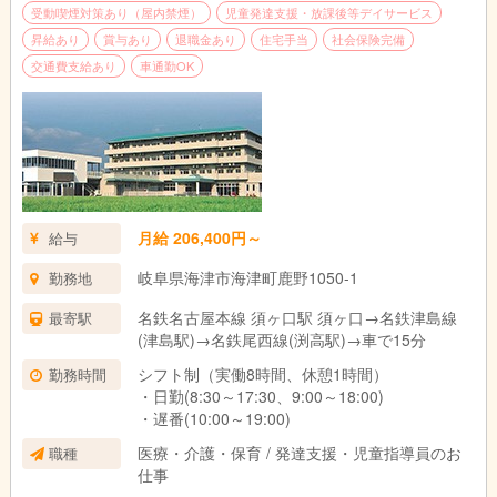
受動喫煙対策あり（屋内禁煙）
児童発達支援・放課後等デイサービス
昇給あり
賞与あり
退職金あり
住宅手当
社会保険完備
交通費支給あり
車通勤OK
月給 206,400円～
給与
岐阜県海津市海津町鹿野1050-1
勤務地
名鉄名古屋本線 須ヶ口駅 須ヶ口→名鉄津島線
最寄駅
(津島駅)→名鉄尾西線(渕高駅)→車で15分
シフト制（実働8時間、休憩1時間）
勤務時間
・日勤(8:30～17:30、9:00～18:00)
・遅番(10:00～19:00)
医療・介護・保育 / 発達支援・児童指導員のお
職種
仕事