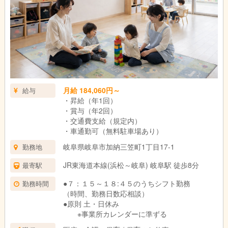
月給 184,060円～
給与
・昇給（年1回）
・賞与（年2回）
・交通費支給（規定内）
・車通勤可（無料駐車場あり）
岐阜県岐阜市加納三笠町1丁目17-1
勤務地
JR東海道本線(浜松～岐阜) 岐阜駅 徒歩8分
最寄駅
●７：１５～１８:４５のうちシフト勤務
勤務時間
（時間、勤務日数応相談）
●原則 土・日休み
※事業所カレンダーに準ずる