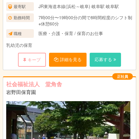
JR東海道本線(浜松～岐阜) 岐阜駅 岐阜駅
最寄駅
7時00分〜19時00分の間で8時間程度のシフト制
勤務時間
※休憩60分
医療・介護・保育 / 保育のお仕事
職種
乳幼児の保育
詳細を見る
応募する
キープ
正社員
社会福祉法人 堂角舎
岩野田保育園