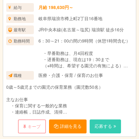
月給 198,630円～
給与
岐阜県瑞浪市樽上町2丁目16番地
勤務地
JR中央本線(名古屋～塩尻) 瑞浪駅 徒歩16分
最寄駅
6：30～21：00の間の9時間（休憩1時間含む）
勤務時間
・早番勤務は、月4回程度
・遅番勤務は、現在は19：30まで
（※時間は、希望する園児の有無による）
医療・介護・保育 / 保育のお仕事
職種
♪♪♪♪♪ パート職員も随時募集中 ♪♪♪♪♪
・時給1,050円～1,080円
0歳～5歳児までの園児の保育業務（園児数50名）
・土日祝日、年末年始休み
・就業時間、応相談
主なお仕事
・社会保険加入もOK
・保育に関する一般的な業務
・連絡帳，日誌作成、清掃
※勤務先の相談も受け付けています
・保護者対応（一般的な対応のみ）
詳細を見る
応募する
キープ
♪♪♪ お散歩や食育活動、野菜の収穫、運営する老人ホームとの
行事等が特色です ♪♪♪