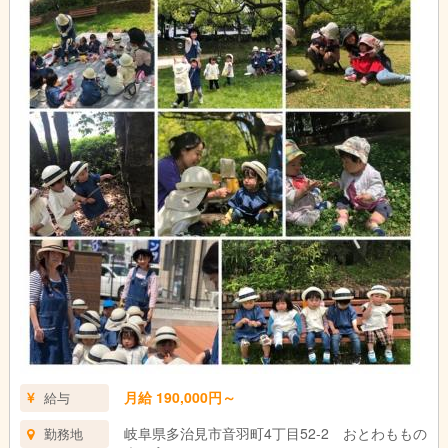
土曜・学校休業日（夏休み等）
9：00 各家庭まで車で子どもたちをお迎え。
9：30 施設到着後、イベント。お出かけに行ったり、施設内で
みんなで協力してお料理したり・・・。イベントはみんなで意見
を出して考えます。
17：00 子どもたちを各家庭まで車で送ります。
17：30 施設に戻って後片付け後、終業。
月給 190,000円～
給与
岐阜県多治見市音羽町4丁目52-2 おとわももの
勤務地