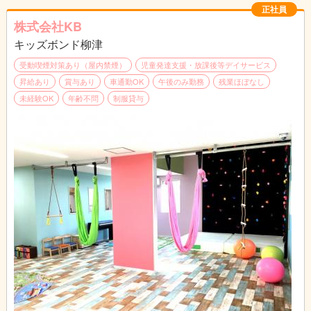
正社員
株式会社KB
キッズボンド柳津
受動喫煙対策あり（屋内禁煙）
児童発達支援・放課後等デイサービス
昇給あり
賞与あり
車通勤OK
午後のみ勤務
残業ほぼなし
未経験OK
年齢不問
制服貸与