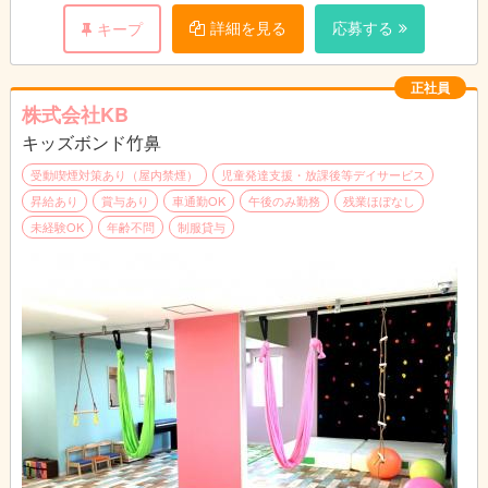
学校休業日 9：00～18：00（１日3Ｈ～）
～13：00 休憩（昼食）
詳細を見る
応募する
キープ
毎週日曜日定休 勤務日、時間相談可
～14：00 施設の清掃、チェック 支援内容の確認
正社員
※ 土曜日のみ、夏休み等長期休暇のみの方も大
～15：00 就学児受入開始。子どもたちを学校までお迎え
株式会社KB
歓迎！
キッズボンド竹鼻
～17：00 就学児への支援 いっぱい遊んだり、一緒に宿題
をやったりします。
受動喫煙対策あり（屋内禁煙）
児童発達支援・放課後等デイサービス
昇給あり
賞与あり
車通勤OK
午後のみ勤務
残業ほぼなし
～18：00 子どもたちを各家庭まで送ります
未経験OK
年齢不問
制服貸与
～19：00 事業所に戻って片付け 終業