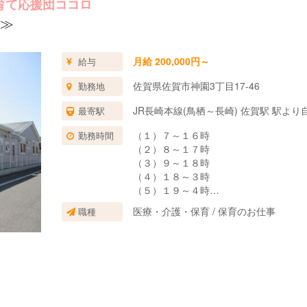
育て応援団ココロ
≫
月給 200,000円～
給与
佐賀県佐賀市神園3丁目17-46
勤務地
JR長崎本線(鳥栖～長崎) 佐賀駅 駅よ
最寄駅
（１）７～１６時
勤務時間
（２）８～１７時
（３）９～１８時
（４）１８～３時
（５）１９～４時
＊（１）～（５）は一例です。
医療・介護・保育 / 保育のお仕事
職種
上記以外の時間帯で８時間（相談可）