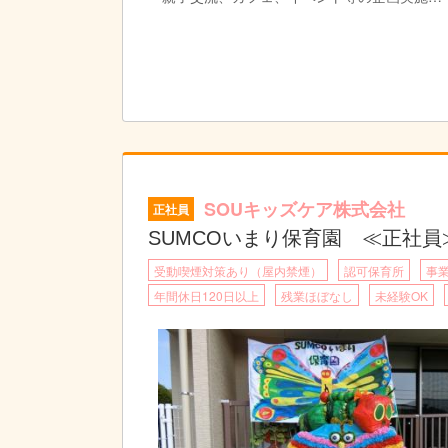
・地域交流サロン担当時には関わる
※雇用期間：希望者は１年契約での契約更新可
（法人の目標や成果に尽力していることを条件
SOUキッズケア株式会社
正社員
SUMCOいまり保育園 ≪正社員
受動喫煙対策あり（屋内禁煙）
認可保育所
事
年間休日120日以上
残業ほぼなし
未経験OK