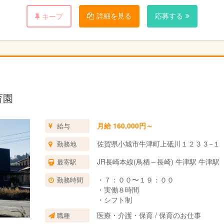
詳細を見る
応募する
キープ
育園
月給 160,000円～
給与
佐賀県小城市牛津町上砥川１２３３−１
勤務地
JR長崎本線(鳥栖～長崎) 牛津駅 牛津駅
最寄駅
・７：００〜１９：００
勤務時間
・実働８時間
・シフト制
医療・介護・保育 / 保育のお仕事
職種