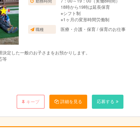
7：00～19：00（実働8時間）
勤務時間
18時から19時は延長保育
※シフト制
※1ヶ月の変形時間労働制
医療・介護・保育 / 保育のお仕事
職種
用決定した一般のお子さまをお預かりします。
応等
詳細を見る
応募する
キープ