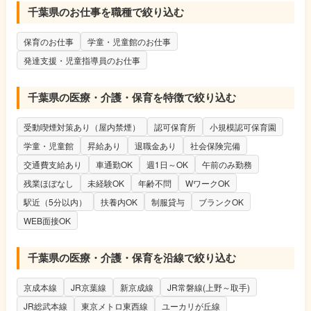
千葉県のお仕事を職種で絞り込む
保育のお仕事
学童・児童館のお仕事
発達支援・児童指導員のお仕事
千葉県の医療・介護・保育を特徴で絞り込む
受動喫煙対策あり（屋内禁煙）
認可保育所
小規模認可保育園
学童・児童館
昇給あり
退職金あり
社会保険完備
交通費支給あり
車通勤OK
週1日～OK
午前のみ勤務
残業ほぼなし
未経験OK
年齢不問
WワークOK
駅近（5分以内）
扶養内OK
制服貸与
ブランクOK
WEB面接OK
千葉県の医療・介護・保育を沿線で絞り込む
京成本線
JR京葉線
新京成線
JR常磐線(上野～取手)
JR総武本線
東京メトロ東西線
ユーカリが丘線