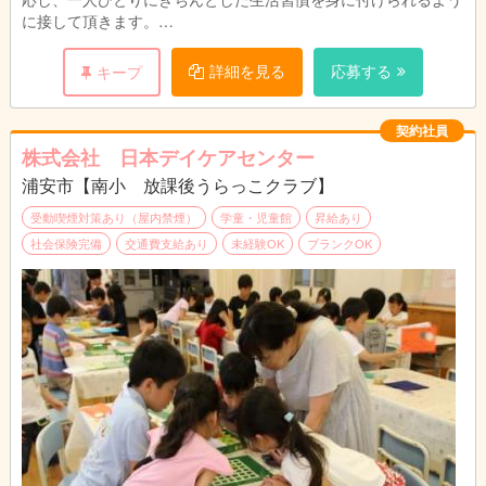
に接して頂きます。
「生き生きとした子どもをめざして」を保育目標とし、一人ひと
りを大切に豊かな心をはぐくんでいます。
詳細を見る
応募する
キープ
募集は「契約社員」としてですが、内容は正社員と一緒です。当
園は、最初から正社員としての登用は行っておりません。全員最
契約社員
初は「契約社員」からとなります。契約社員ですが、金銭的にも
株式会社 日本デイケアセンター
業務内容も正社員とほぼ同じです。ボーナスも同率でます。
浦安市【南小 放課後うらっこクラブ】
受動喫煙対策あり（屋内禁煙）
学童・児童館
昇給あり
社会保険完備
交通費支給あり
未経験OK
ブランクOK