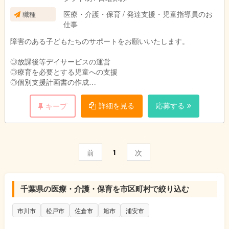
医療・介護・保育 / 発達支援・児童指導員のお
職種
仕事
障害のある子どもたちのサポートをお願いいたします。
◎放課後等デイサービスの運営
◎療育を必要とする児童への支援
◎個別支援計画書の作成
◎保護者対応
詳細を見る
応募する
キープ
～1日の流れ～
15:00 はじまりの会がスタート
15:15 成長に応じた個人プログラムを実施
16:00 集団プログラムを実施
1
前
次
17:30 帰り準備（整理整頓・清掃など）を行い、子ども達を送り
ます。
千葉県の医療・介護・保育を市区町村で絞り込む
市川市
松戸市
佐倉市
旭市
浦安市