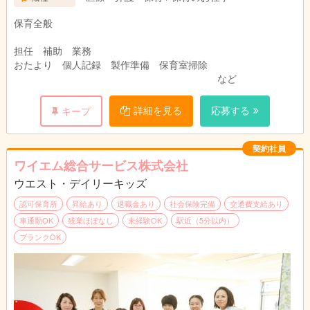
早番・中番・遅番 とよんでいます。
保育全般
担任 補助 業務
おたより 個人記録 製作準備 保育室掃除
など
詳細を見る
応募する
キープ
契約社員
ワイエム総合サービス株式会社
ウエスト・デイリーキッズ
認可保育所
昇給あり
退職金あり
社会保険完備
交通費支給あり
車通勤OK
残業ほぼなし
未経験OK
駅近（5分以内）
ブランクOK