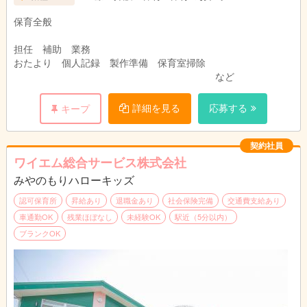
早番・中番・遅番 とよんでいます。
保育全般
担任 補助 業務
おたより 個人記録 製作準備 保育室掃除
など
詳細を見る
応募する
キープ
契約社員
ワイエム総合サービス株式会社
みやのもりハローキッズ
認可保育所
昇給あり
退職金あり
社会保険完備
交通費支給あり
車通勤OK
残業ほぼなし
未経験OK
駅近（5分以内）
ブランクOK