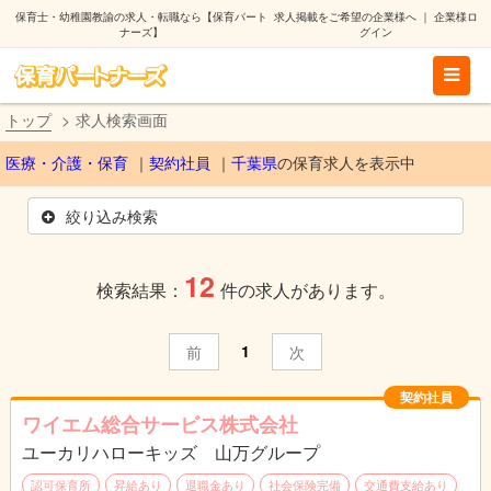
保育士・幼稚園教諭の求人・転職なら【保育パート
求人掲載をご希望の企業様へ
｜
企業様ロ
ナーズ】
グイン
トップ
求人検索画面
医療・介護・保育
契約社員
千葉県
の保育求人を表示中
絞り込み検索
12
検索結果：
件の求人があります。
1
前
次
契約社員
ワイエム総合サービス株式会社
ユーカリハローキッズ 山万グループ
認可保育所
昇給あり
退職金あり
社会保険完備
交通費支給あり