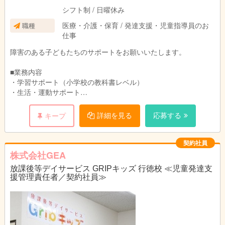
シフト制 / 日曜休み
医療・介護・保育 / 発達支援・児童指導員のお
職種
仕事
障害のある子どもたちのサポートをお願いいたします。
■業務内容
・学習サポート（小学校の教科書レベル）
・生活・運動サポート
・送迎（免許をお持ちの方、AT可）
詳細を見る
応募する
キープ
■1日の流れ～
15:00 はじまりの会がスタート
15:15 成長に応じた個人プログラムを実施
契約社員
16:00 集団プログラムを実施
株式会社GEA
17:30 帰り準備（整理整頓・清掃など）を行い、子ども達を送
放課後等デイサービス GRIPキッズ 行徳校 ≪児童発達支
ります。
援管理責任者／契約社員≫