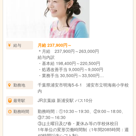
月給 237,900円～
給与
＊月給 237,900円～263,000円
給与内訳
・基本給 198,400円～220,500円
・処遇改善手当 9,000円～9,000円
・業務手当 30,500円～33,500円
(業務手当は時間外労働の有無にかかわらず20時
千葉県浦安市明海5-6-1 浦安市立明海南小学校
勤務地
間分の時間外手当として支給。超過分は別途支
内
給)
※勤続1年以上で一部報奨金あり
JR京葉線 新浦安駅 バス10分
最寄駅
勤務時間：①10:30～19:30、②9:00～18:00、
勤務時間
③7:30～16:30
③は土曜日及び春・夏休み等の学校休校日
1年単位の変形労働時間制（1年間2085時間：週
40時間以内シフト制）