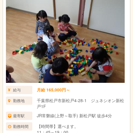
月給 165,000円～
給与
千葉県松戸市新松戸4-28-1 ジュネシオン新松
勤務地
戸1F
JR常磐線(上野～取手) 新松戸駅 徒歩4分
最寄駅
【時間帯】選べます。
勤務時間
11：45～19：00