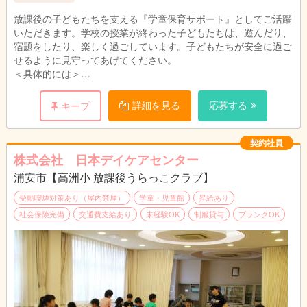
放課後の子どもたちを支える『学童保育サポート』としてご活躍
いただきます。学校の授業が終わった子どもたちは、遊んだり、
宿題をしたり、楽しく過ごしています。子どもたちが安全に過ご
せるように見守ってあげてください。
＜具体的には＞
・行事の企画と実施 ・児童の受入れ、送り出し ・おやつ準
備、提供
詳細を見る
応募する
キープ
・集団活動のサポート見守り ・お子様の帰宅後のお掃除
・保護者対応、・スケジュール作成、・お便り等の案内書の作成
・事務作業（PCの文字入力程度）
契約社員
株式会社 日本デイケアセンター
浦安市【高洲小 放課後うらっこクラブ】
＊未経験可、 高校卒業以上
受動喫煙対策あり（屋内禁煙）
学童・児童館
昇給あり
社会保険完備
交通費支給あり
未経験OK
制服貸与
ブランクOK