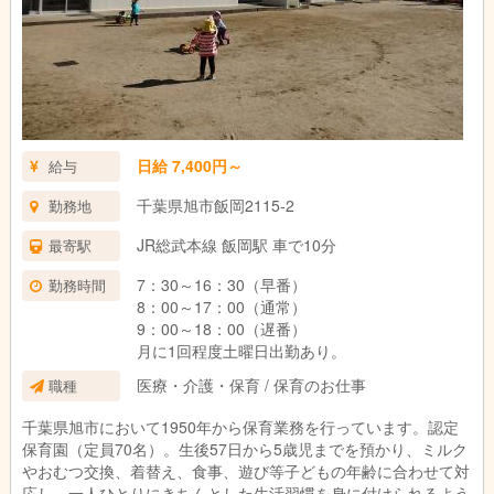
日給 7,400円～
給与
千葉県旭市飯岡2115-2
勤務地
JR総武本線 飯岡駅 車で10分
最寄駅
7：30～16：30（早番）
勤務時間
8：00～17：00（通常）
9：00～18：00（遅番）
月に1回程度土曜日出勤あり。
医療・介護・保育 / 保育のお仕事
職種
千葉県旭市において1950年から保育業務を行っています。認定
保育園（定員70名）。生後57日から5歳児までを預かり、ミルク
やおむつ交換、着替え、食事、遊び等子どもの年齢に合わせて対
応し、一人ひとりにきちんとした生活習慣を身に付けられるよう