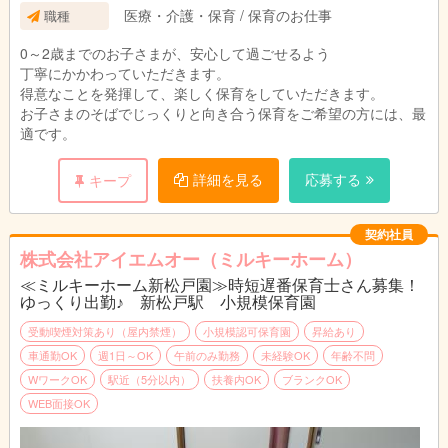
医療・介護・保育 / 保育のお仕事
職種
【曜日】
月～土の中でご希望の曜日、週5日
0～2歳までのお子さまが、安心して過ごせるよう
（週4日も相談可）
丁寧にかかわっていただきます。
得意なことを発揮して、楽しく保育をしていただきます。
お子さまのそばでじっくりと向き合う保育をご希望の方には、最
適です。
詳細を見る
応募する
キープ
契約社員
株式会社アイエムオー（ミルキーホーム）
≪ミルキーホーム新松戸園≫時短遅番保育士さん募集！
ゆっくり出勤♪ 新松戸駅 小規模保育園
受動喫煙対策あり（屋内禁煙）
小規模認可保育園
昇給あり
車通勤OK
週1日～OK
午前のみ勤務
未経験OK
年齢不問
WワークOK
駅近（5分以内）
扶養内OK
ブランクOK
WEB面接OK