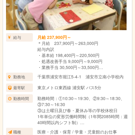
月給 237,900円～
給与
＊月給 237,900円～263,000円
給与内訳
・基本給 198,400円～220,500円
・処遇改善手当 9,000円～9,000円
・業務手当 30,500円～33,500円
(業務手当は時間外労働の有無にかかわらず20時
千葉県浦安市堀江5-4-1 浦安市立南小学校内
勤務地
間分の時間外手当として支給。超過分は別途支
給)
東京メトロ東西線 浦安駅 バス5分
最寄駅
※勤続1年以上で一部報奨金あり
勤務時間：①10:30～19:30、②9:30～18:30、
勤務時間
③7:30～16:30
③は土曜日及び春・夏休み等の学校休校日
1年単位の変形労働時間制（1年間2085時間：週
40時間以内シフト制）
7:30～19:30の間の8時間 休憩60分、 時間外労
医療・介護・保育 / 学童・児童館のお仕事
職種
働 月平均10時間