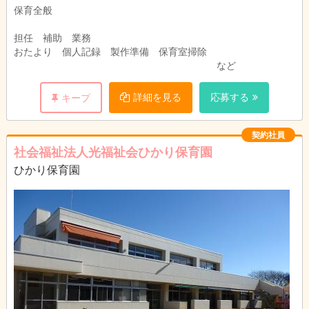
保育全般
担任 補助 業務
おたより 個人記録 製作準備 保育室掃除
など
詳細を見る
応募する
キープ
契約社員
社会福祉法人光福祉会ひかり保育園
ひかり保育園