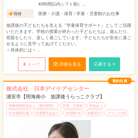
40時間以内シフト制）
7:30～19:30の間の8時間 休憩60分、 時間外労
医療・介護・保育 / 学童・児童館のお仕事
職種
働 月平均10時間
放課後の子どもたちを支える『学童保育サポート』としてご活躍
いただきます。学校の授業が終わった子どもたちは、遊んだり、
宿題をしたり、楽しく過ごしています。子どもたちが安全に過ご
せるように見守ってあげてください。
＜具体的には＞
・行事の企画と実施 ・児童の受入れ、送り出し ・おやつ準
備、提供
詳細を見る
応募する
キープ
・集団活動のサポート見守り ・お子様の帰宅後のお掃除
・保護者対応、・スケジュール作成、・お便り等の案内書の作成
・事務作業（PCの文字入力程度）
契約社員
株式会社 日本デイケアセンター
浦安市【明海南小 放課後うらっこクラブ】
＊未経験可、 高校卒業以上
受動喫煙対策あり（屋内禁煙）
学童・児童館
昇給あり
社会保険完備
交通費支給あり
未経験OK
制服貸与
ブランクOK