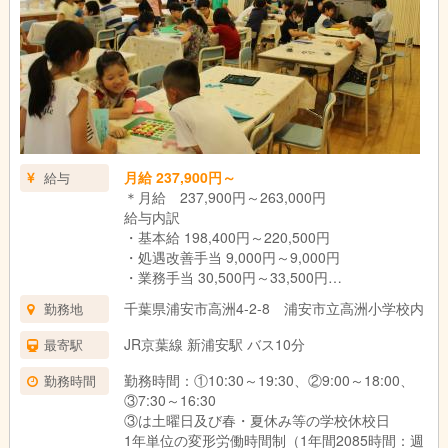
月給 237,900円～
給与
＊月給 237,900円～263,000円
給与内訳
・基本給 198,400円～220,500円
・処遇改善手当 9,000円～9,000円
・業務手当 30,500円～33,500円
(業務手当は時間外労働の有無にかかわらず20時
千葉県浦安市高洲4-2-8 浦安市立高洲小学校内
勤務地
間分の時間外手当として支給。超過分は別途支
給)
JR京葉線 新浦安駅 バス10分
最寄駅
※勤続1年以上で一部報奨金あり
勤務時間：①10:30～19:30、②9:00～18:00、
勤務時間
③7:30～16:30
③は土曜日及び春・夏休み等の学校休校日
1年単位の変形労働時間制（1年間2085時間：週