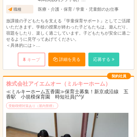
7:30～19:30の間の8時間 休憩60分、 時間外労
医療・介護・保育 / 学童・児童館のお仕事
職種
働 月平均10時間
放課後の子どもたちを支える『学童保育サポート』としてご活躍
いただきます。学校の授業が終わった子どもたちは、遊んだり、
宿題をしたり、楽しく過ごしています。子どもたちが安全に過ご
せるように見守ってあげてください。
＜具体的には＞
・行事の企画と実施 ・児童の受入れ、送り出し ・おやつ準
備、提供
詳細を見る
応募する
キープ
・集団活動のサポート見守り ・お子様の帰宅後のお掃除
・保護者対応、・スケジュール作成、・お便り等の案内書の作成
・事務作業（PCの文字入力程度）
契約社員
株式会社アイエムオー（ミルキーホーム）
＊未経験可、 高校卒業以上
≪ミルキーホーム五香園≫保育士募集！新京成沿線 五
香駅 小規模保育園 時短社員(^^)/
受動喫煙対策あり（屋内禁煙）